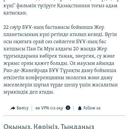
күні" фильмін түсіруге Қазақстаннан тоғыз адам
қатысқан.
22 сәуір БҰҰ-ның бастамасы бойынша Жер
планетасының күні ретінде аталып келеді. Бүгін
осы оқиғаға орай сөз сөйлеген БҰҰ-ның бас
хатшысы Пан Ги Мун алдағы 20 жылда Жер
тұрғындарына көбірек тамақ, энергия, су және
жұмыс орны қажет болады. Ол маусым айында
Рио-де-Жанейрода БҰҰ Тұрақты даму бойынша
өткізетін конференцияны экология және даму
мәселелерін шұғыл түрде шешу үшін жасалатын
мүмкіндік деп атады.
Бөлісу
VPN-сіз оқу
Follow us
Оқыңыз. Көріңіз. Тыңдаңыз