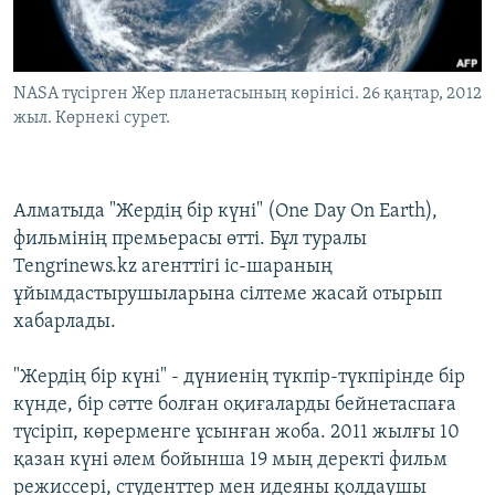
ЖАЗЫЛЫҢЫЗ
NASA түсірген Жер планетасының көрінісі. 26 қаңтар, 2012
жыл. Көрнекі сурет.
Басқа тілдерде
Алматыда "Жердің бір күні" (One Day On Earth),
фильмінің премьерасы өтті. Бұл туралы
Tengrinews.kz агенттігі іс-шараның
ұйымдастырушыларына сілтеме жасай отырып
хабарлады.
"Жердің бір күні" - дүниенің түкпір-түкпірінде бір
күнде, бір сәтте болған оқиғаларды бейнетаспаға
түсіріп, көрерменге ұсынған жоба. 2011 жылғы 10
қазан күні әлем бойынша 19 мың деректі фильм
режиссері, студенттер мен идеяны қолдаушы