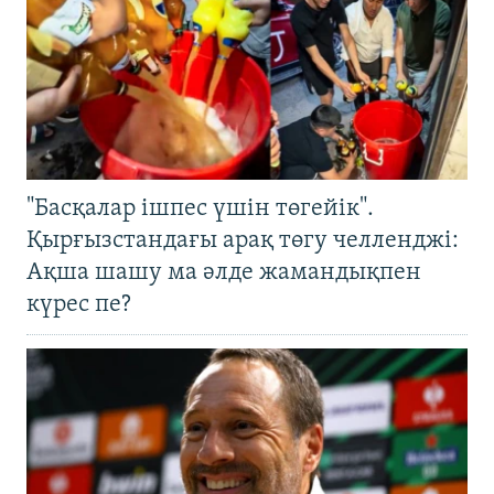
"Басқалар ішпес үшін төгейік".
Қырғызстандағы арақ төгу челленджі:
Ақша шашу ма әлде жамандықпен
күрес пе?