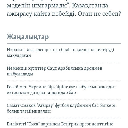
моделін шығармады". Қазақстанда
ажырасу қайта көбейді. Оған не себеп?
Жаңалықтар
Израиль Газа секторының бөлігін қалпына келтіруді
мақұлдаған
Йемендік хуситтер Сауд Арабиясына дронмен
шабуылдады
Ресей мен Украина бір-біріне әуе шабуылын жасады:
екі жақтан да қаза тапқандар бар
Самат Смақов "Атырау" футбол клубының бас бапкері
болып тағайындалды
Биліктегі "Тиса" партиясы Венгрия президенттігіне