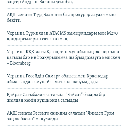
заңгер Андраш Баканы ұсынбақ
АҚШ сенаты Тодд Бланшты бас прокурор лауазымына
бекітті
Украина Түркиядан ATACMS зымырандары мен M270
қондырғыларын сатып алмақ
Украина КҚК-дағы Қазақстан мұнайының экспортына
қатысы бар инфрақұрылымға шабуылдамауға келіскен
– Bloomberg
Украина Ресейдің Самара облысы мен Краснодар
аймағындағы мұнай зауытына шабуылдады
Қайрат Сатыбалдыға тиесілі "Байсат" базары бір
жылдан кейін аукционда сатылды
АҚШ сенаты Ресейге санкция салатын "Линдси Грэм
заң жобасын" мақұлдады