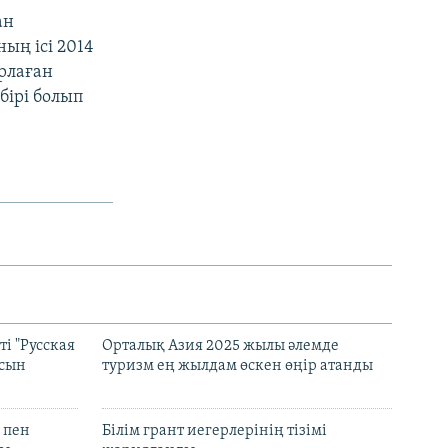
ан
ың ісі 2014
рлаған
бірі болып
і "Русская
Орталық Азия 2025 жылы әлемде
асын
туризм ең жылдам өскен өңір атанды
 пен
Білім грант иегерлерінің тізімі