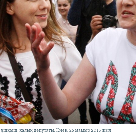
ұшқыш, халық депутаты. Киев, 25 мамыр 2016 жыл