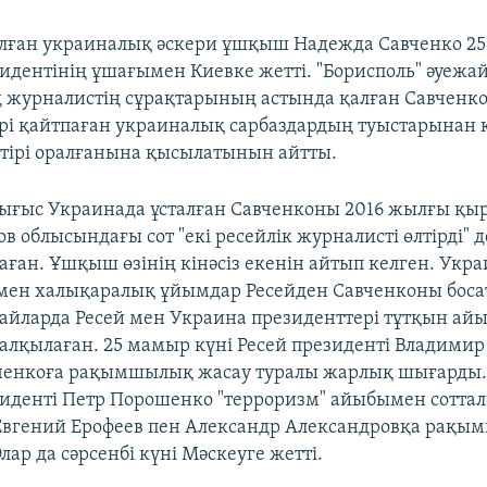
алған украиналық әскери ұшқыш Надежда Савченко 25
идентінің ұшағымен Киевке жетті. "Борисполь" әуежай
 журналистің сұрақтарының астында қалған Савченко
рі қайтпаған украиналық сарбаздардың туыстарынан 
ң тірі оралғанына қысылатынын айтты.
ғыс Украинада ұсталған Савченконы 2016 жылғы қы
ов облысындағы сот "екі ресейлік журналисті өлтірді"
аған. Ұшқыш өзінің кінәсіз екенін айтып келген. Укра
 мен халықаралық ұйымдар Ресейден Савченконы боса
 айларда Ресей мен Украина президенттері тұтқын ай
талқылаған. 25 мамыр күні Ресей президенті Владими
енкоға рақымшылық жасау туралы жарлық шығарды. Д
иденті Петр Порошенко "терроризм" айыбымен соттал
 Евгений Ерофеев пен Александр Александровқа рақ
ар да сәрсенбі күні Мәскеуге жетті.