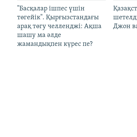
"Басқалар ішпес үшін
Қазақс
төгейік". Қырғызстандағы
шетелді
арақ төгу челленджі: Ақша
Джон ва
Басқа тілдерде
шашу ма әлде
жамандықпен күрес пе?
"Еркектер күйеу болудың
Түркім
жаңа моделін шығармады".
тағдыры
Қазақстанда ажырасу қайта
жерде 