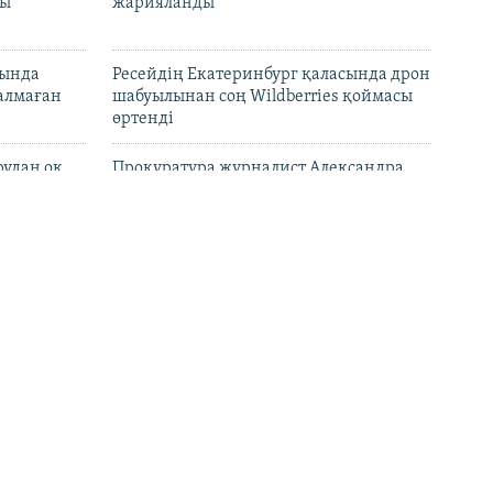
лы
жарияланды
нында
Ресейдің Екатеринбург қаласында дрон
талмаған
шабуылынан соң Wildberries қоймасы
өртенді
рудан оқ
Прокуратура журналист Александра
Алёхованың үкімін жеңілдетуді
сұраған
атысы бар
Ұлыбритания Ресейдің алты банкіне
кция салды
санкция салды
ына бойкот
"Жосықсыз ұстау". Қазақстанның адам
ртпайды
құқығы бюросы Ермек Нарымбаев
жайлы мәлімдеме жасады
 1,5 мың
Қазақстан мектептерінде ЖИ, цифрлық
қауіпсіздік пән ретінде оқытылады