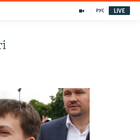
LIVE
РУС
ті