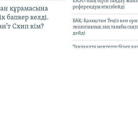
ЕАЭО-ның бірін таңдау жай
референдум өткізбейді
тан құрамасына
к бапкер келді.
БАҚ: Қазақстан Теңіз кен ор
н’т Схип кім?
экологиялық заң талабы сақ
дейді
Таиландта мектепте біреу қа
атып, алты адам қаза тапты
АҚШ Кубаға қару жеткізуге қ
адамдар мен ұйымдарға сан
UEFA 2030 жылғы әлем кубог
жариялау идеясынан бас та
ен әйелдерінің
Қазақстанда рақымшылықпен
: өз елінде де, жат
адам қамаудан босап шықты
де құқығы