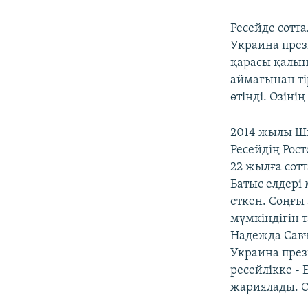
Ресейде сотт
Украина през
қарасы қалың
аймағынан ті
өтінді. Өзіні
2014 жылы Шы
Ресейдің Рост
22 жылға сотт
Батыс елдері
еткен. Соңғы
мүмкіндігін 
Надежда Савч
Украина през
ресейлікке -
жариялады. Ол