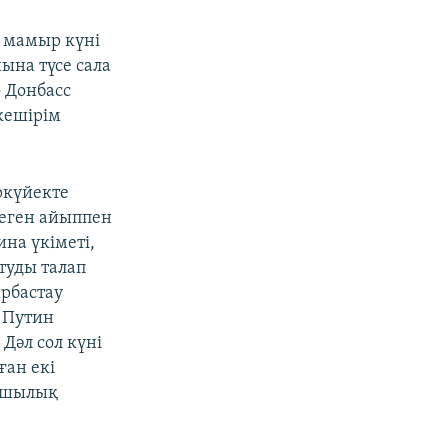
 мамыр күні
ына түсе сала
 Донбасс
кешірім
ркүйекте
 деген айыппен
ина үкіметі,
туды талап
ырбастау
р Путин
әл сол күні
ған екі
ымшылық