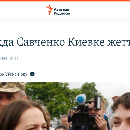
да Савченко Киевке жет
ыл, 18:17
VPN-сіз оқу