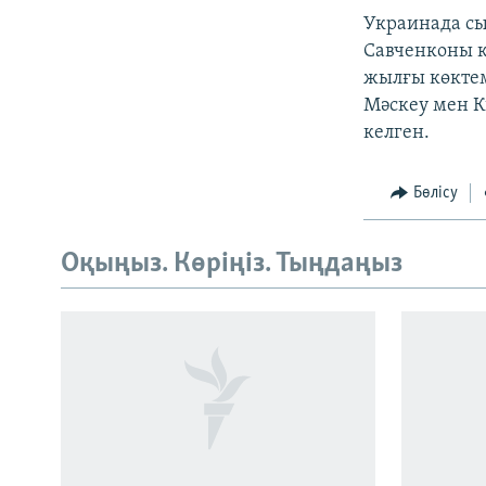
Украинада сы
Савченконы к
жылғы көктем
Мәскеу мен К
келген.
Бөлісу
Оқыңыз. Көріңіз. Тыңдаңыз
Русский
ЖАЗЫЛЫҢЫЗ