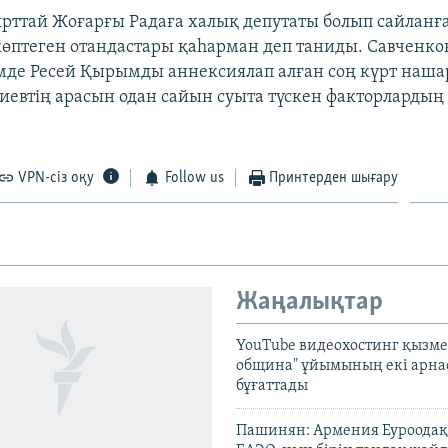
рттай Жоғарғы Радаға халық депутаты болып сайланғ
өптеген отандастары қаһарман деп таниды. Савченкон
де Ресей Қырымды аннексиялап алған соң күрт наша
иевтің арасын одан сайын суыта түскен факторлардың 
VPN-сіз оқу
Follow us
Принтерден шығару
Жаңалықтар
YouTube видеохостинг қызмет
община" ұйымының екі арн
бұғаттады
Пашинян: Армения Еуроодақ