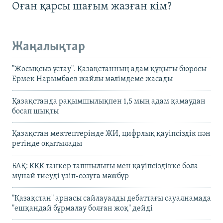
Оған қарсы шағым жазған кім?
Жаңалықтар
"Жосықсыз ұстау". Қазақстанның адам құқығы бюросы
Ермек Нарымбаев жайлы мәлімдеме жасады
Қазақстанда рақымшылықпен 1,5 мың адам қамаудан
босап шықты
Қазақстан мектептерінде ЖИ, цифрлық қауіпсіздік пән
ретінде оқытылады
БАҚ: КҚК танкер тапшылығы мен қауіпсіздікке бола
мұнай тиеуді үзіп-созуға мәжбүр
"Қазақстан" арнасы сайлауалды дебаттағы сауалнамада
"ешқандай бұрмалау болған жоқ" дейді