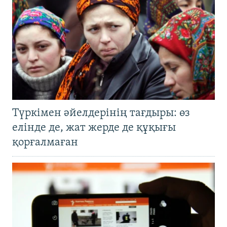
Түркімен әйелдерінің тағдыры: өз
елінде де, жат жерде де құқығы
қорғалмаған