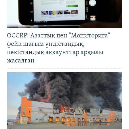
OCCRP: Азаттық пен "Мониториға"
фейк шағым үндістандық,
пәкістандық аккаунттар арқылы
жасалған