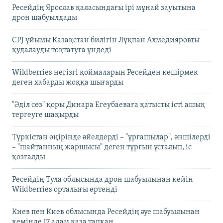
Ресейдің Ярослав қаласындағы ірі мұнай зауытына
дрон шабуылдады
CPJ ұйымы Қазақстан билігін Лұқпан Ахмедияровты
қудалауды тоқтатуға үндеді
Wildberries негізгі қоймаларын Ресейден көшірмек
деген хабарды жоққа шығарды
"Әділ сөз" қоры Динара Егеубаеваға қатысты істі ашық
тергеуге шақырды
Түркістан өңірінде әйелдерді – "ұрғашылар", әншілерді
– "шайтанның жаршысы" деген тұрғын ұсталып, іс
қозғалды
Ресейдің Тула облысында дрон шабуылынан кейін
Wildberries орталығы өртенді
Киев пен Киев облысында Ресейдің әуе шабуылынан
кемінде 17 адам қаза тапқан