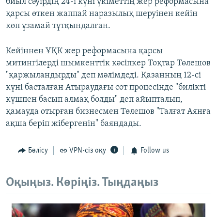
биыл сәуірдің 24-і күні үкіметтің жер реформасына
қарсы өткен жаппай наразылық шеруінен кейін
көп ұзамай тұтқындалған.
Кейіннен ҰҚК жер реформасына қарсы
митингілерді шымкенттік кәсіпкер Тоқтар Төлешов
"қаржыландырды" деп мәлімдеді. Қазанның 12-сі
күні басталған Атыраудағы сот процесінде "билікті
күшпен басып алмақ болды" деп айыпталып,
қамауда отырған бизнесмен Төлешов "Талғат Аянға
ақша беріп жібергенін" баяндады.
Бөлісу
VPN-сіз оқу
Follow us
Оқыңыз. Көріңіз. Тыңдаңыз