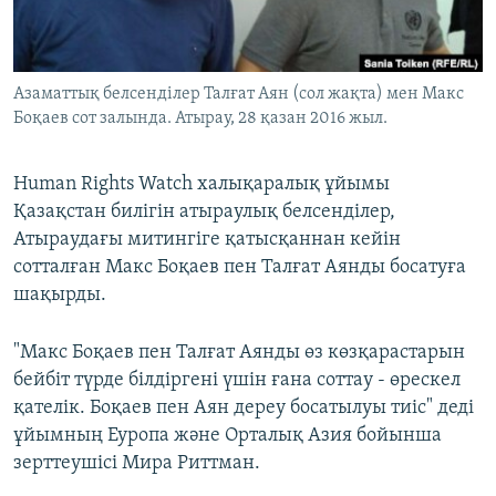
ЖАЗЫЛЫҢЫЗ
Азаматтық белсенділер Талғат Аян (сол жақта) мен Макс
Боқаев сот залында. Атырау, 28 қазан 2016 жыл.
Басқа тілдерде
Human Rights Watch халықаралық ұйымы
Қазақстан билігін атыраулық белсенділер,
Атыраудағы митингіге қатысқаннан кейін
сотталған Макс Боқаев пен Талғат Аянды босатуға
шақырды.
"Макс Боқаев пен Талғат Аянды өз көзқарастарын
бейбіт түрде білдіргені үшін ғана соттау - өрескел
қателік. Боқаев пен Аян дереу босатылуы тиіс" деді
ұйымның Еуропа және Орталық Азия бойынша
зерттеушісі Мира Риттман.