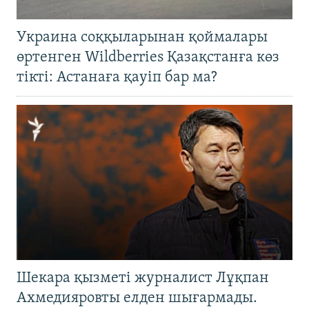
Украина соққыларынан қоймалары
өртенген Wildberries Қазақстанға көз
тікті: Астанаға қауіп бар ма?
Шекара қызметі журналист Лұқпан
Ахмедияровты елден шығармады.