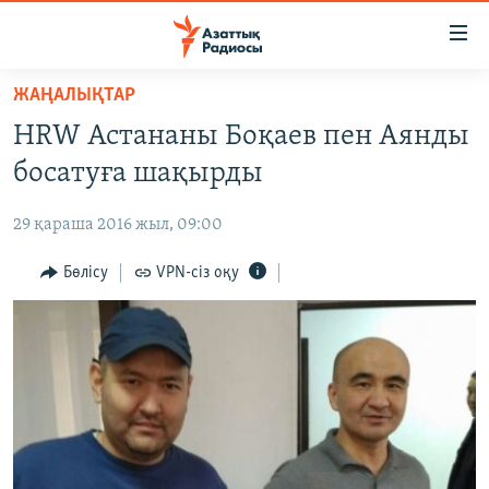
Accessibility
links
Skip
ЖАҢАЛЫҚТАР
to
ЖАҢАЛЫҚТАР
HRW Астананы Боқаев пен Аянды
main
САЯСАТ
content
босатуға шақырды
AZATTYQTV
Skip
to
29 қараша 2016 жыл, 09:00
ҚАҢТАР ОҚИҒАСЫ
main
АДАМ ҚҰҚЫҚТАРЫ
Бөлісу
VPN-сіз оқу
Navigation
Skip
ӘЛЕУМЕТ
to
ӘЛЕМ
Search
АРНАЙЫ ЖОБАЛАР
Русский