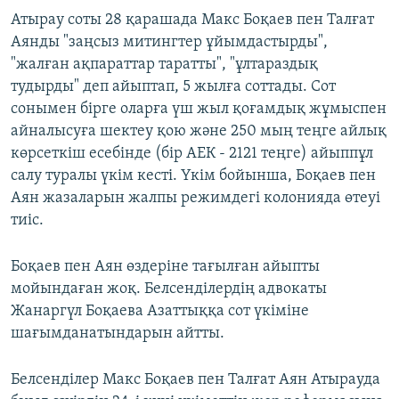
Атырау соты 28 қарашада Макс Боқаев пен Талғат
Аянды "заңсыз митингтер ұйымдастырды",
"жалған ақпараттар таратты", "ұлтараздық
тудырды" деп айыптап, 5 жылға соттады. Сот
сонымен бірге оларға үш жыл қоғамдық жұмыспен
айналысуға шектеу қою және 250 мың теңге айлық
көрсеткіш есебінде (бір АЕК - 2121 теңге) айыппұл
салу туралы үкім кесті. Үкім бойынша, Боқаев пен
Аян жазаларын жалпы режимдегі колонияда өтеуі
тиіс.
Боқаев пен Аян өздеріне тағылған айыпты
мойындаған жоқ. Белсенділердің адвокаты
Жанаргүл Боқаева Азаттыққа сот үкіміне
шағымданатындарын айтты.
Белсенділер Макс Боқаев пен Талғат Аян Атырауда