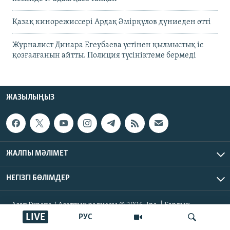
Қазақ кинорежиссері Ардақ Әмірқұлов дүниеден өтті
Журналист Динара Егеубаева үстінен қылмыстық іс
қозғалғанын айтты. Полиция түсініктеме бермеді
ЖАЗЫЛЫҢЫЗ
ЖАЛПЫ МӘЛІМЕТ
НЕГІЗГІ БӨЛІМДЕР
Азат Еуропа / Азаттық радиосы © 2026, Inc. | Барлық
құқықтары қорғалған
LIVE
РУС