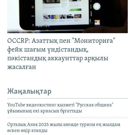
OCCRP: Азаттық пен "Мониториға"
фейк шағым үндістандық,
пәкістандық аккаунттар арқылы
жасалған
Жаңалықтар
YouTube видеохостинг қызметі "Русская община"
ұйымының екі арнасын бұғаттады
Орталық Азия 2025 жылы әлемде туризм ең жылдам
өскен өңір атанды