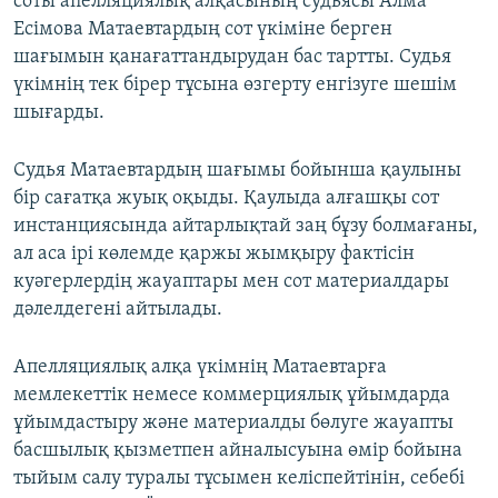
соты апелляциялық алқасының судьясы Алма
Есімова Матаевтардың сот үкіміне берген
шағымын қанағаттандырудан бас тартты. Судья
үкімнің тек бірер тұсына өзгерту енгізуге шешім
шығарды.
Судья Матаевтардың шағымы бойынша қаулыны
бір сағатқа жуық оқыды. Қаулыда алғашқы сот
инстанциясында айтарлықтай заң бұзу болмағаны,
ал аса ірі көлемде қаржы жымқыру фактісін
куәгерлердің жауаптары мен сот материалдары
дәлелдегені айтылады.
Апелляциялық алқа үкімнің Матаевтарға
мемлекеттік немесе коммерциялық ұйымдарда
ұйымдастыру және материалды бөлуге жауапты
басшылық қызметпен айналысуына өмір бойына
тыйым салу туралы тұсымен келіспейтінін, себебі