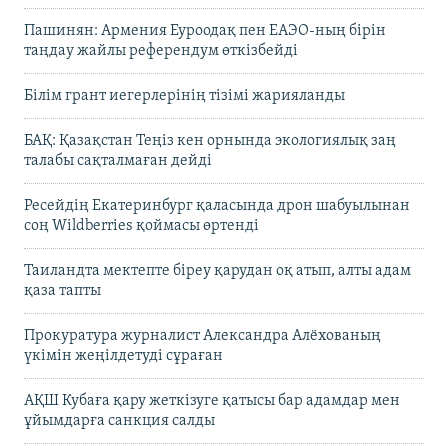
Пашинян: Армения Еуроодақ пен ЕАЭО-ның бірін
таңдау жайлы референдум өткізбейді
Білім грант иегерлерінің тізімі жарияланды
БАҚ: Қазақстан Теңіз кен орнында экологиялық заң
талабы сақталмаған дейді
Ресейдің Екатеринбург қаласында дрон шабуылынан
соң Wildberries қоймасы өртенді
Таиландта мектепте біреу қарудан оқ атып, алты адам
қаза тапты
Прокуратура журналист Александра Алёхованың
үкімін жеңілдетуді сұраған
АҚШ Кубаға қару жеткізуге қатысы бар адамдар мен
ұйымдарға санкция салды