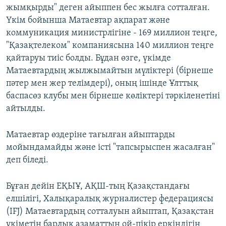
жымқырды" деген айыппен бес жылға сотталған.
Үкім бойынша Матаевтар ақпарат және
коммуникация министрлігіне - 169 миллион теңге,
"Қазақтелеком" компаниясына 140 миллион теңге
қайтаруы тиіс болды. Бұдан өзге, үкімде
Матаевтардың жылжымайтын мүліктері (бірнеше
пәтер мен жер телімдері), оның ішінде Ұлттық
баспасөз клубы мен бірнеше көліктері тәркіленетіні
айтылды.
Матаевтар өздеріне тағылған айыптарды
мойындамайды және істі "тапсырыспен жасалған"
деп біледі.
Бұған дейін ЕҚЫҰ, АҚШ-тың Қазақстандағы
елшілігі, Халықаралық журналистер федерациясы
(IFJ) Матаевтардың сотталуын айыптап, Қазақстан
үкіметін барлық азаматтың ой-пікір еркіндігін