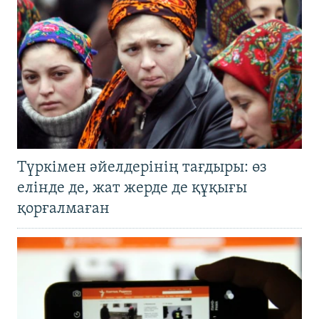
Түркімен әйелдерінің тағдыры: өз
елінде де, жат жерде де құқығы
қорғалмаған