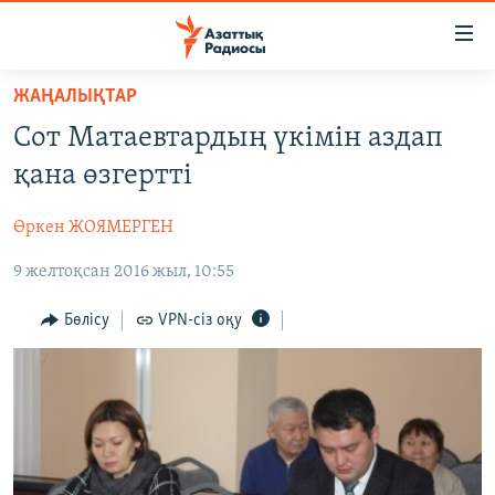
Accessibility
links
Skip
ЖАҢАЛЫҚТАР
to
ЖАҢАЛЫҚТАР
Сот Матаевтардың үкімін аздап
main
САЯСАТ
content
қана өзгертті
AZATTYQTV
Skip
to
Өркен ЖОЯМЕРГЕН
ҚАҢТАР ОҚИҒАСЫ
main
9 желтоқсан 2016 жыл, 10:55
АДАМ ҚҰҚЫҚТАРЫ
Navigation
Skip
ӘЛЕУМЕТ
Бөлісу
VPN-сіз оқу
to
ӘЛЕМ
Search
АРНАЙЫ ЖОБАЛАР
Русский