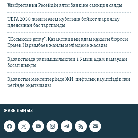
Ұлыбритания Ресейдің алты банкіне санкция салды
UEFA 2030 жылғы әлем кубогына бойкот жариялау
идеясынан бас тартпайды
"Жосықсыз ұстау". Қазақстанның адам құқығы бюросы
Ермек Нарымбаев жайлы мәлімдеме жасады
Қазақстанда рақымшылықпен 1,5 мың адам қамаудан
босап шықты
Қазақстан мектептерінде ЖИ, цифрлық қауіпсіздік пән
ретінде оқытылады
ЖАЗЫЛЫҢЫЗ