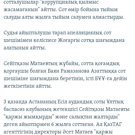
сотталушылар "коррупциялық қылмыс
жасамағанын" айтты. Сот өмір бойына тыйым
салуды алты жылға тыйым салумен алмастырды.
Судья айыпталушы тарап апелляциялық сот
шешімімен келіспесе Жоғарғы сотқа шағымдана
алатынын айтты.
Сейітқазы Матаевтың жұбайы, сотта қоғамдық
қорғаушы болған Баян Рамазанова Азаттыққа сот
шешіміне шағымдана беретінін, істі БҰҰ-ға дейін
жеткізетінін айтты.
3 қазанда Астананың Есіл аудандық соты Ұлттық
баспасөз клубының жетекшісі Сейітқазы Матаевты
"қаржы жымқырды" және салықтан жалтарды"
деген айыптармен 6 жылға соттаған. Ал ҚазТАГ
агенттігінің директоры Әсет Матаев "қаржы