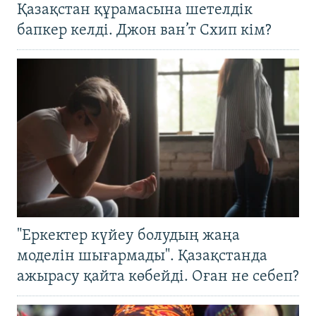
Қазақстан құрамасына шетелдік
бапкер келді. Джон ван’т Схип кім?
"Еркектер күйеу болудың жаңа
моделін шығармады". Қазақстанда
ажырасу қайта көбейді. Оған не себеп?