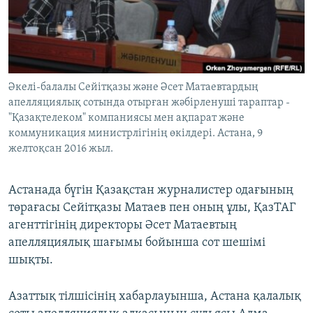
ЖАЗЫЛЫҢЫЗ
Басқа тілдерде
Әкелі-балалы Сейітқазы және Әсет Матаевтардың
апелляциялық сотында отырған жәбірленуші тараптар -
"Қазақтелеком" компаниясы мен ақпарат және
коммуникация министрлігінің өкілдері. Астана, 9
желтоқсан 2016 жыл.
Астанада бүгін Қазақстан журналистер одағының
төрағасы Сейітқазы Матаев пен оның ұлы, ҚазТАГ
агенттігінің директоры Әсет Матаевтың
апелляциялық шағымы бойынша сот шешімі
шықты.
Азаттық тілшісінің хабарлауынша, Астана қалалық