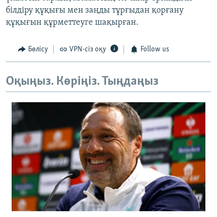
білдіру құқығы мен заңды тұрғыдан қорғану
құқығын құрметтеуге шақырған.
Бөлісу
VPN-сіз оқу
Follow us
Оқыңыз. Көріңіз. Тыңдаңыз