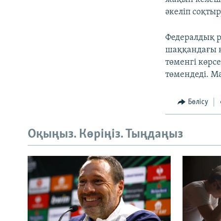
әкеліп соқты
Федералдық р
шаққандағы қ
төменгі көрс
төмендеді. М
Бөлісу
Оқыңыз. Көріңіз. Тыңдаңыз