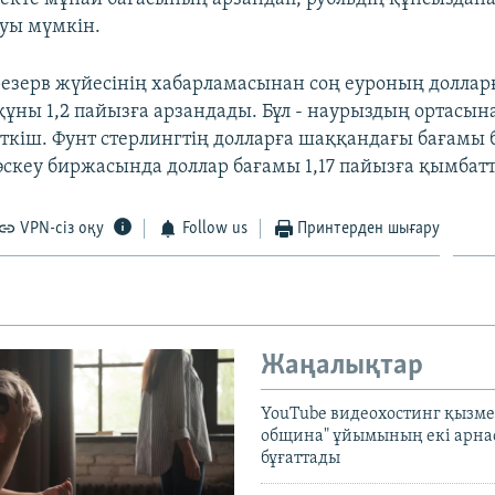
руы мүмкін.
езерв жүйесінің хабарламасынан соң еуроның доллар
ұны 1,2 пайызға арзандады. Бұл - наурыздың ортасына
еткіш. Фунт стерлингтің долларға шаққандағы бағамы 
әскеу биржасында доллар бағамы 1,17 пайызға қымбат
VPN-сіз оқу
Follow us
Принтерден шығару
Жаңалықтар
YouTube видеохостинг қызмет
община" ұйымының екі арн
бұғаттады