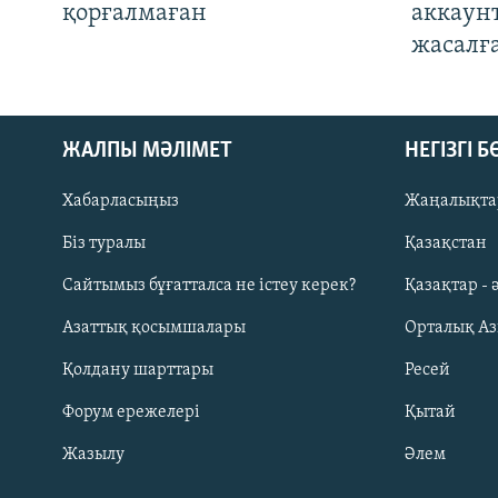
қорғалмаған
аккаун
жасалғ
ЖАЛПЫ МӘЛІМЕТ
НЕГІЗГІ 
Хабарласыңыз
Жаңалықта
Біз туралы
Қазақстан
Русский
Сайтымыз бұғатталса не істеу керек?
Қазақтар - 
Азаттық қосымшалары
Орталық А
ЖАЗЫЛЫҢЫЗ
Қолдану шарттары
Ресей
Форум ережелері
Қытай
Жазылу
Әлем
Басқа тілдерде