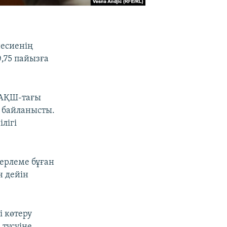
несиенің
,75 пайызға
 АҚШ-тағы
 байланысты.
лігі
ерлеме бұған
н дейін
 көтеру
түсуіне