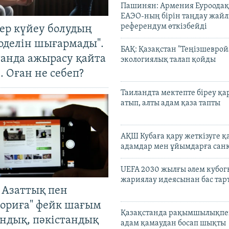
Пашинян: Армения Еуроодақ
ЕАЭО-ның бірін таңдау жай
референдум өткізбейді
тер күйеу болудың
оделін шығармады".
БАҚ: Қазақстан "Теңізшеврой
танда ажырасу қайта
экологиялық талап қойды
. Оған не себеп?
Таиландта мектепте біреу қа
атып, алты адам қаза тапты
АҚШ Кубаға қару жеткізуге қ
адамдар мен ұйымдарға сан
UEFA 2030 жылғы әлем кубог
жариялау идеясынан бас та
 Азаттық пен
ориға" фейк шағым
Қазақстанда рақымшылықпен
андық, пәкістандық
адам қамаудан босап шықты