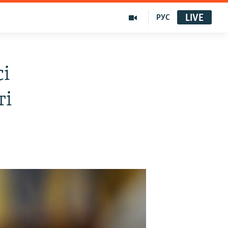
LIVE
РУС
і
ті