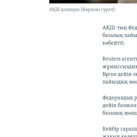
АҚШ доллары (Көрнекі сурет).
АҚШ-тың Феде
базалық пайы
көбейтті.
Reuters аген
жұмыссыздық
Бұған дейін 
пайыздық мөл
Федералдық р
дейін болжанғ
базалық мөлш
Кейбір сарап
жақын келеше