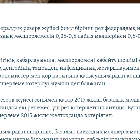
ралдық резерв жүйесі биыл бірінші рет федералдық 
здық мөлшерлемесін 0,25-0,5 пайыз мөлшерінен 0,5-0
ттігінің хабарлауынша, мөлшерлемені көбейту шешімі
 деңгейінің төмендеп, инфляцияның жоғарылауымен
экономистер мен қор нарығына қатысушылардың көпші
шерлеме көтерілуі мүмкін деп болжаған.
езерв жүйесі сонымен қатар 2017 жылы базалық мөлш
андай екі рет емес, үш рет көтерілетінін айтады. Бұға
ерлеме 2015 жылы желтоқсанда көтерілген.
шылардың пікірінше, базалық пайыздық мөлшерлемені
кте мұнай бағасының арзандап, рубльдің құнсыздана 