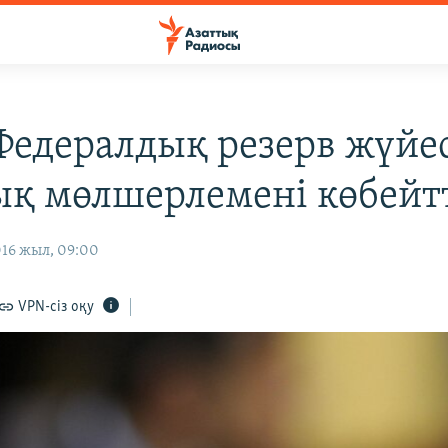
едералдық резерв жүйес
ық мөлшерлемені көбейт
016 жыл, 09:00
VPN-сіз оқу