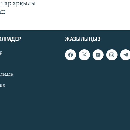
ттар арқылы
ан
БӨЛІМДЕР
ЖАЗЫЛЫҢЫЗ
р
әлемде
зия