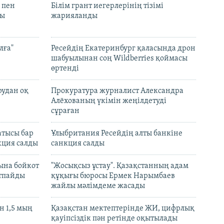
 пен
Білім грант иегерлерінің тізімі
лы
жарияланды
лға"
Ресейдің Екатеринбург қаласында дрон
шабуылынан соң Wildberries қоймасы
өртенді
рудан оқ
Прокуратура журналист Александра
Алёхованың үкімін жеңілдетуді
сұраған
атысы бар
Ұлыбритания Ресейдің алты банкіне
кция салды
санкция салды
ына бойкот
"Жосықсыз ұстау". Қазақстанның адам
ртпайды
құқығы бюросы Ермек Нарымбаев
жайлы мәлімдеме жасады
 1,5 мың
Қазақстан мектептерінде ЖИ, цифрлық
қауіпсіздік пән ретінде оқытылады