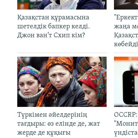
Қазақстан құрамасына
"Еркек
шетелдік бапкер келді.
жаңа м
Джон ван’т Схип кім?
Қазақс
көбейді
Түркімен әйелдерінің
OCCRP:
тағдыры: өз елінде де, жат
"Монит
жерде де құқығы
үндіст