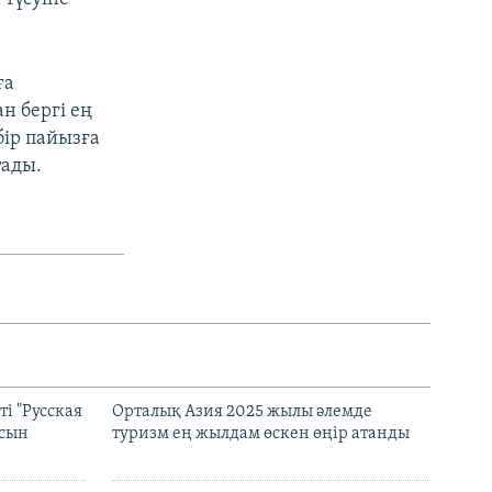
ға
н бергі ең
бір пайызға
тады.
і "Русская
Орталық Азия 2025 жылы әлемде
асын
туризм ең жылдам өскен өңір атанды