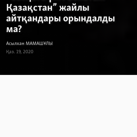
Қазақстан” жайлы
айтқандары орындалды
ма?
Асылхан МАМАШҰЛЫ
Қаз. 19, 2020
Қазақстанды 30 жылдай басқарып,
былтыр наурызда президенттіктен
кеткен, бірақ Қауіпсіздік кеңесінің
төрағасы ретінде билік
тармақтарын бақылап отырған
Нұрсұлтан Назарбаев 1991-2018