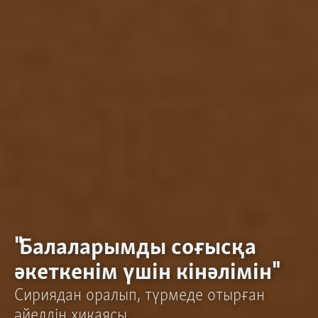
"Балаларымды соғысқа
әкеткенім үшін кінәлімін"
Сириядан оралып, түрмеде отырған
әйелдің хикаясы