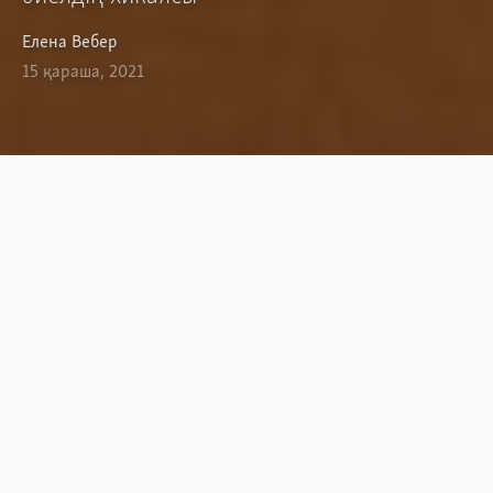
Елена Вебер
15 қараша, 2021
"Жусан" операциясы аясында
Сириядан эвакуацияланған
қазақстандық әйел төрт ауыр
қылмыс бойынша айыпты деп
танылып, сегіз жарым жылға
сотталған. Азаттық тілшісі әйелдер
колониясында отырған әйелмен
тілдесіп қайтты.