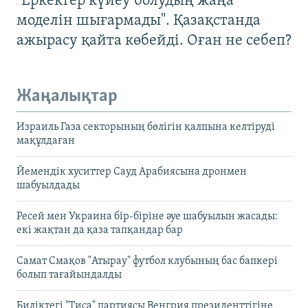
"Еркектер күйеу болудың жаңа
моделін шығармады". Қазақстанда
ажырасу қайта көбейді. Оған не себеп?
Жаңалықтар
Израиль Газа секторының бөлігін қалпына келтіруді
мақұлдаған
Йемендік хуситтер Сауд Арабиясына дронмен
шабуылдады
Ресей мен Украина бір-біріне әуе шабуылын жасады:
екі жақтан да қаза тапқандар бар
Самат Смақов "Атырау" футбол клубының бас бапкері
болып тағайындалды
Биліктегі "Тиса" партиясы Венгрия президенттігіне