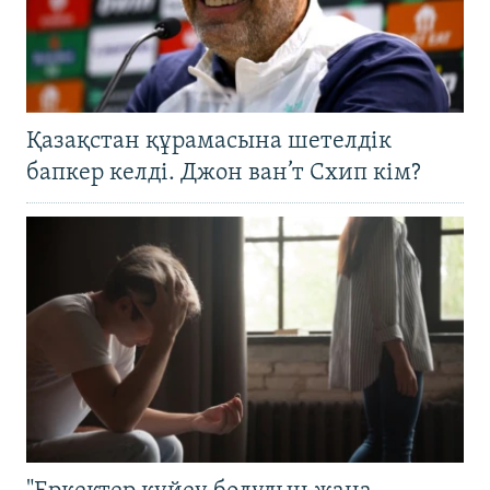
Қазақстан құрамасына шетелдік
бапкер келді. Джон ван’т Схип кім?