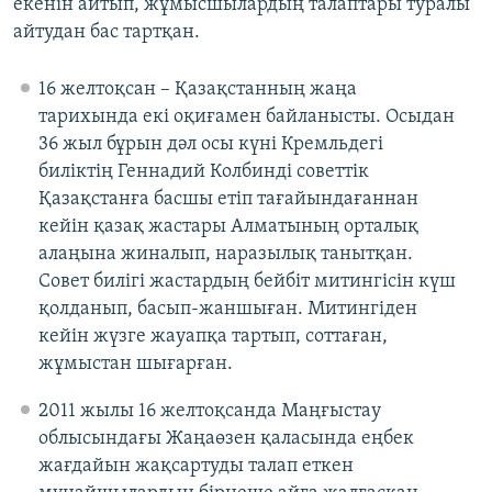
екенін айтып, жұмысшылардың талаптары туралы
айтудан бас тартқан.
16 желтоқсан – Қазақстанның жаңа
тарихында екі оқиғамен байланысты. Осыдан
36 жыл бұрын дәл осы күні Кремльдегі
биліктің Геннадий Колбинді советтік
Қазақстанға басшы етіп тағайындағаннан
кейін қазақ жастары Алматының орталық
алаңына жиналып, наразылық танытқан.
Совет билігі жастардың бейбіт митингісін күш
қолданып, басып-жаншыған. Митингіден
кейін жүзге жауапқа тартып, соттаған,
жұмыстан шығарған.
2011 жылы 16 желтоқсанда Маңғыстау
облысындағы Жаңаөзен қаласында еңбек
жағдайын жақсартуды талап еткен