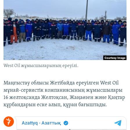
ЖАЗЫЛЫҢЫЗ
Басқа тілдерде
West Oil жұмысшыларының ереуілі.
Маңғыстау облысы Жетібайда ереуілген West Oil
мұнай-сервистік компаниясының жұмысшылары
16 желтоқсанда Желтоқсан, Жаңаөзен және Қаңтар
құрбандарын еске алып, құран бағыштады.