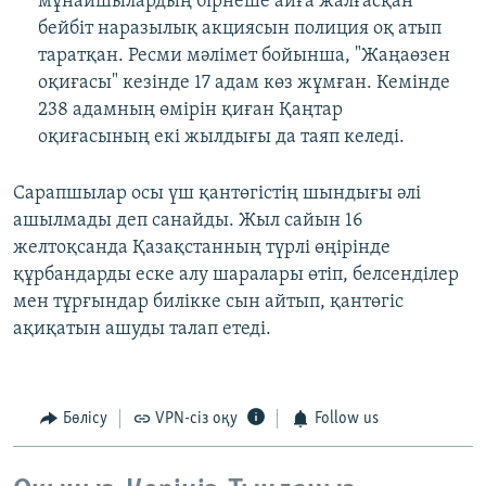
мұнайшылардың бірнеше айға жалғасқан
бейбіт наразылық акциясын полиция оқ атып
таратқан. Ресми мәлімет бойынша, "Жаңаөзен
оқиғасы" кезінде 17 адам көз жұмған. Кемінде
238 адамның өмірін қиған Қаңтар
оқиғасының екі жылдығы да таяп келеді.
Сарапшылар осы үш қантөгістің шындығы әлі
ашылмады деп санайды. Жыл сайын 16
желтоқсанда Қазақстанның түрлі өңірінде
құрбандарды еске алу шаралары өтіп, белсенділер
мен тұрғындар билікке сын айтып, қантөгіс
ақиқатын ашуды талап етеді.
Бөлісу
VPN-сіз оқу
Follow us