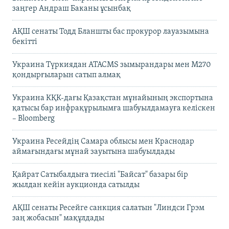
заңгер Андраш Баканы ұсынбақ
АҚШ сенаты Тодд Бланшты бас прокурор лауазымына
бекітті
Украина Түркиядан ATACMS зымырандары мен M270
қондырғыларын сатып алмақ
Украина КҚК-дағы Қазақстан мұнайының экспортына
қатысы бар инфрақұрылымға шабуылдамауға келіскен
– Bloomberg
Украина Ресейдің Самара облысы мен Краснодар
аймағындағы мұнай зауытына шабуылдады
Қайрат Сатыбалдыға тиесілі "Байсат" базары бір
жылдан кейін аукционда сатылды
АҚШ сенаты Ресейге санкция салатын "Линдси Грэм
заң жобасын" мақұлдады