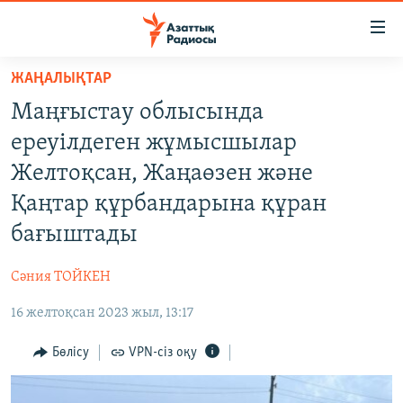
Accessibility
links
Skip
ЖАҢАЛЫҚТАР
to
ЖАҢАЛЫҚТАР
Маңғыстау облысында
main
САЯСАТ
content
ереуілдеген жұмысшылар
AZATTYQTV
Skip
Желтоқсан, Жаңаөзен және
to
ҚАҢТАР ОҚИҒАСЫ
Қаңтар құрбандарына құран
main
АДАМ ҚҰҚЫҚТАРЫ
Navigation
бағыштады
Skip
ӘЛЕУМЕТ
to
Сәния ТОЙКЕН
ӘЛЕМ
Search
16 желтоқсан 2023 жыл, 13:17
АРНАЙЫ ЖОБАЛАР
Бөлісу
VPN-сіз оқу
Русский