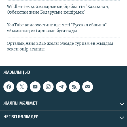
Wildberries қоймаларының бір бөлігін "Қазақстан,
Өзбекстан және Беларуське көшірмек"
YouTube видеохостинг қызметі "Русская община"
ұйымының екі арнасын бұғаттады
Орталық Азия 2025 жылы әлемде туризм ең жылдам
өскен өңір атанды
ЖАЗЫЛЫҢЫЗ
ЖАЛПЫ МӘЛІМЕТ
НЕГІЗГІ БӨЛІМДЕР