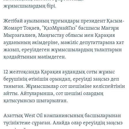
жұмысшылардың бірі.
Жетібай ауылының тұрғындары президент Қасым-
Жомарт Тоқаев, "ҚазМұнайГаз" басшысы Мағзұм
Мырзағалиев, Маңғыстау облысы мен Қарақия
ауданының әкімдеріне, мәжіліс депутаттарына хат
жазып, ереуілдеген жұмысшылардың талаптарын
қолдайтынын мәлімдеген.
12 желтоқсанда Қарақия аудандық соты жұмыс
берушінің өтінішін орындап, ереуілді заңсыз деп
таныған. Жұмысшылар сот шешіміне келіспейтінін
айтты. Айтуларынша, сот шешімі олардың
қатысуынсыз шығарылған.
Азаттық West Oil компаниясының басшыларынан
түсініктеме сұраған. Алайда олар ереуілдің заңсыз