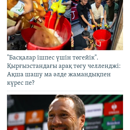
"Басқалар ішпес үшін төгейік".
Қырғызстандағы арақ төгу челленджі:
Ақша шашу ма әлде жамандықпен
күрес пе?