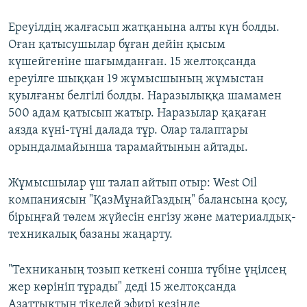
Ереуілдің жалғасып жатқанына алты күн болды.
Оған қатысушылар бұған дейін қысым
күшейгеніне шағымданған. 15 желтоқсанда
ереуілге шыққан 19 жұмысшының жұмыстан
қуылғаны белгілі болды. Наразылыққа шамамен
500 адам қатысып жатыр. Наразылар қақаған
аязда күні-түні далада тұр. Олар талаптары
орындалмайынша тарамайтынын айтады.
Жұмысшылар үш талап айтып отыр: West Oil
компаниясын "ҚазМұнайГаздың" балансына қосу,
бірыңғай төлем жүйесін енгізу және материалдық-
техникалық базаны жаңарту.
"Техниканың тозып кеткені сонша түбіне үңілсең
жер көрініп тұрады" деді 15 желтоқсанда
Азаттықтың тікелей эфирі кезінде