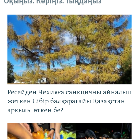
Оқыңыз. Көріңіз. Тыңдаңыз
Ресейден Чехияға санкцияны айналып
жеткен Сібір балқарағайы Қазақстан
арқылы өткен бе?