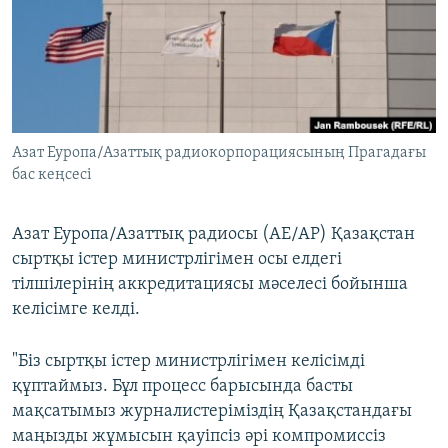
ЖАЗЫЛЫҢЫЗ
Басқа тілдерде
Азат Еуропа/Азаттық радиокорпорациясының Прагадағы
бас кеңсесі
Азат Еуропа/Азаттық радиосы (АЕ/АР) Қазақстан
сыртқы істер министрлігімен осы елдегі
тілшілерінің аккредитациясы мәселесі бойынша
келісімге келді.
"Біз сыртқы істер министрлігімен келісімді
құптаймыз. Бұл процесс барысында басты
мақсатымыз журналистеріміздің Қазақстандағы
маңызды жұмысын қауіпсіз әрі компромиссіз