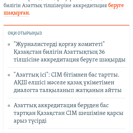
билігін Азаттық тілшілеріне аккредитация
беруге
шақырған
.
ОҚИ ОТЫРЫҢЫЗ
"Журналистерді қорғау комитеті"
Қазақстан билігін Азаттықтың 36
тілшісіне аккредитация беруге шақырды
"Азаттық ісі": СІМ бітімнен бас тартты.
АҚШ елшісі мәселе қазақ үкіметімен
диалогта талқыланып жатқанын айтты
Азаттық аккредитация беруден бас
тартқан Қазақстан СІМ шешіміне қарсы
арыз түсірді