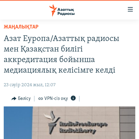
Accessibility
links
Skip
ЖАҢАЛЫҚТАР
to
ЖАҢАЛЫҚТАР
Азат Еуропа/Азаттық радиосы
main
САЯСАТ
content
мен Қазақстан билігі
AZATTYQTV
Skip
аккредитация бойынша
to
ҚАҢТАР ОҚИҒАСЫ
медиациялық келісімге келді
main
АДАМ ҚҰҚЫҚТАРЫ
Navigation
23 сәуір 2024 жыл, 12:07
Skip
ӘЛЕУМЕТ
to
Бөлісу
VPN-сіз оқу
ӘЛЕМ
Search
АРНАЙЫ ЖОБАЛАР
Русский