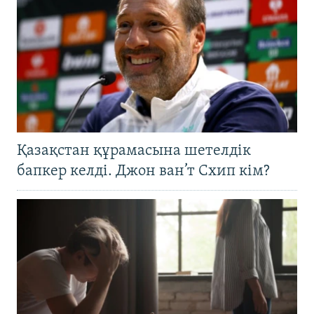
Қазақстан құрамасына шетелдік
бапкер келді. Джон ван’т Схип кім?