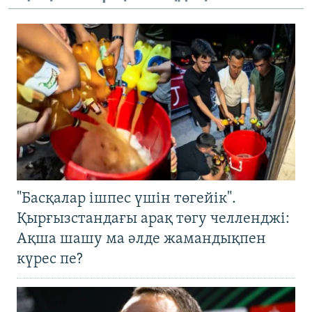
"Басқалар ішпес үшін төгейік".
Қырғызстандағы арақ төгу челленджі:
Ақша шашу ма әлде жамандықпен
күрес пе?