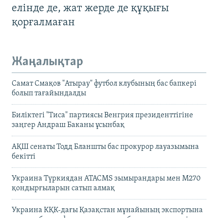
елінде де, жат жерде де құқығы
қорғалмаған
Жаңалықтар
Самат Смақов "Атырау" футбол клубының бас бапкері
болып тағайындалды
Биліктегі "Тиса" партиясы Венгрия президенттігіне
заңгер Андраш Баканы ұсынбақ
АҚШ сенаты Тодд Бланшты бас прокурор лауазымына
бекітті
Украина Түркиядан ATACMS зымырандары мен M270
қондырғыларын сатып алмақ
Украина КҚК-дағы Қазақстан мұнайының экспортына