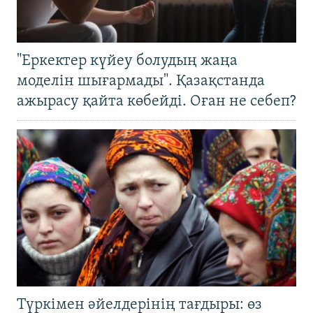
"Еркектер күйеу болудың жаңа
моделін шығармады". Қазақстанда
ажырасу қайта көбейді. Оған не себеп?
Түркімен әйелдерінің тағдыры: өз