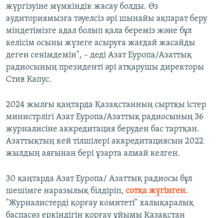
жүргізуіне мүмкіндік жасау болды. Өз
аудиториямызға тәуелсіз әрі шынайы ақпарат беру
міндетімізге адал болып қала береміз және бұл
келісім осыны жүзеге асыруға жағдай жасайды
деген сенімдемін", – деді Азат Еуропа/Азаттық
радиосының президенті әрі атқарушы директоры
Стив Капус.
2024 жылғы қаңтарда Қазақстанның сыртқы істер
министрлігі Азат Еуропа/Азаттық радиосының 36
журналисіне аккредитация беруден бас тартқан.
Азаттықтың кей тілшілері аккредитациясын 2022
жылдың аяғынан бері ұзарта алмай келген.
30 қаңтарда Азат Еуропа/ Азаттық радиосы бұл
шешімге наразылық білдіріп,
сотқа жүгінген.
"Журналистерді қорғау комитеті" халықаралық
баспасөз еркіндігін қорғау ұйымы Қазақстан