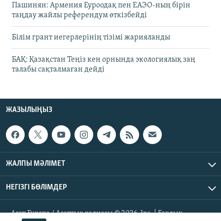
Пашинян: Армения Еуроодақ пен ЕАЭО-ның бірін
таңдау жайлы референдум өткізбейді
Білім грант иегерлерінің тізімі жарияланды
БАҚ: Қазақстан Теңіз кен орнында экологиялық заң
талабы сақталмаған дейді
ЖАЗЫЛЫҢЫЗ
ЖАЛПЫ МӘЛІМЕТ
НЕГІЗГІ БӨЛІМДЕР
Азат Еуропа / Азаттық радиосы © 2026, Inc. | Барлық