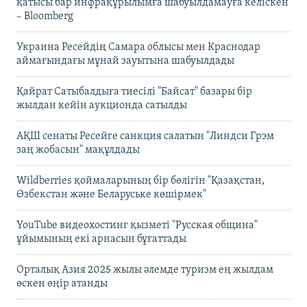
қатысы бар инфрақұрылымға шабуылдамауға келіскен
– Bloomberg
Украина Ресейдің Самара облысы мен Краснодар
аймағындағы мұнай зауытына шабуылдады
Қайрат Сатыбалдыға тиесілі "Байсат" базары бір
жылдан кейін аукционда сатылды
АҚШ сенаты Ресейге санкция салатын "Линдси Грэм
заң жобасын" мақұлдады
Wildberries қоймаларының бір бөлігін "Қазақстан,
Өзбекстан және Беларуське көшірмек"
YouTube видеохостинг қызметі "Русская община"
ұйымының екі арнасын бұғаттады
Орталық Азия 2025 жылы әлемде туризм ең жылдам
өскен өңір атанды