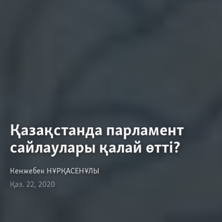
Қазақстанда парламент
сайлаулары қалай өтті?
Кенжебек НҰРҚАСЕНҰЛЫ
Қаз. 22, 2020