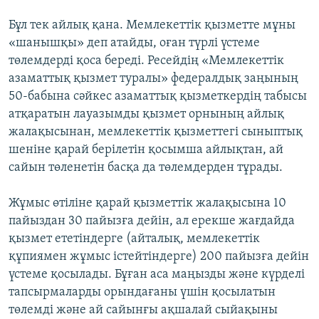
Бұл тек айлық қана. Мемлекеттік қызметте мұны
«шанышқы» деп атайды, оған түрлі үстеме
төлемдерді қоса береді. Ресейдің «Мемлекеттік
азаматтық қызмет туралы» федералдық заңының
50-бабына сәйкес азаматтық қызметкердің табысы
атқаратын лауазымды қызмет орнының айлық
жалақысынан, мемлекеттік қызметтегі сыныптық
шеніне қарай берілетін қосымша айлықтан, ай
сайын төленетін басқа да төлемдерден тұрады.
Жұмыс өтіліне қарай қызметтік жалақысына 10
пайыздан 30 пайызға дейін, ал ерекше жағдайда
қызмет ететіндерге (айталық, мемлекеттік
құпиямен жұмыс істейтіндерге) 200 пайызға дейін
үстеме қосылады. Бұған аса маңызды және күрделі
тапсырмаларды орындағаны үшін қосылатын
төлемді және ай сайынғы ақшалай сыйақыны