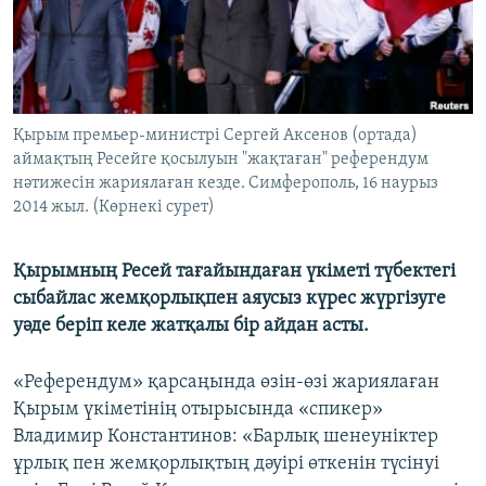
ЖАЗЫЛЫҢЫЗ
Басқа тілдерде
Қырым премьер-министрі Сергей Аксенов (ортада)
аймақтың Ресейге қосылуын "жақтаған" референдум
нәтижесін жариялаған кезде. Симферополь, 16 наурыз
2014 жыл. (Көрнекі сурет)
Қырымның Ресей тағайындаған үкіметі түбектегі
сыбайлас жемқорлықпен аяусыз күрес жүргізуге
уәде беріп келе жатқалы бір айдан асты.
«Референдум» қарсаңында өзін-өзі жариялаған
Қырым үкіметінің отырысында «спикер»
Владимир Константинов: «Барлық шенеуніктер
ұрлық пен жемқорлықтың дәуірі өткенін түсінуі