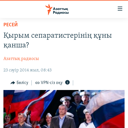
Accessibility
links
Skip
РЕСЕЙ
to
ЖАҢАЛЫҚТАР
Қырым сепаратистерінің құны
main
САЯСАТ
content
қанша?
AZATTYQTV
Skip
to
Азаттық радиосы
ҚАҢТАР ОҚИҒАСЫ
main
23 сәуір 2014 жыл, 08:43
АДАМ ҚҰҚЫҚТАРЫ
Navigation
Skip
ӘЛЕУМЕТ
Бөлісу
VPN-сіз оқу
to
ӘЛЕМ
Search
АРНАЙЫ ЖОБАЛАР
Русский