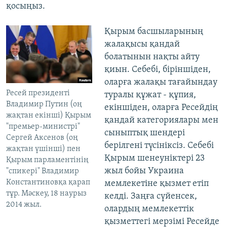
қосыңыз.
Қырым басшыларының
жалақысы қандай
болатынын нақты айту
қиын. Себебі, біріншіден,
оларға жалақы тағайындау
Ресей президенті
туралы құжат - құпия,
Владимир Путин (оң
екіншіден, оларға Ресейдің
жақтан екінші) Қырым
қандай категориялары мен
"премьер-министрі"
сыныптық шендері
Сергей Аксенов (оң
берілгені түсініксіз. Себебі
жақтан үшінші) пен
Қырым шенеуніктері 23
Қырым парламентінің
жыл бойы Украина
"спикері" Владимир
Константиновқа қарап
мемлекетіне қызмет етіп
тұр. Мәскеу, 18 наурыз
келді. Заңға сүйенсек,
2014 жыл.
олардың мемлекеттік
қызметтегі мерзімі Ресейде