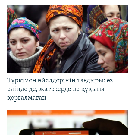
Түркімен әйелдерінің тағдыры: өз
елінде де, жат жерде де құқығы
қорғалмаған