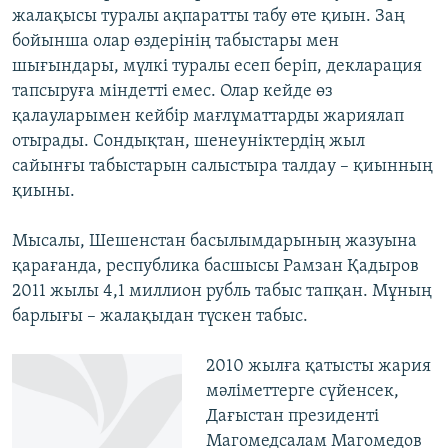
жалақысы туралы ақпаратты табу өте қиын. Заң
бойынша олар өздерінің табыстары мен
шығындары, мүлкі туралы есеп беріп, декларация
тапсыруға міндетті емес. Олар кейде өз
қалауларымен кейбір мағлұматтарды жариялап
отырады. Сондықтан, шенеуніктердің жыл
сайынғы табыстарын салыстыра талдау – қиынның
қиыны.
Мысалы, Шешенстан басылымдарының жазуына
қарағанда, республика басшысы Рамзан Қадыров
2011 жылы 4,1 миллион рубль табыс тапқан. Мұның
барлығы – жалақыдан түскен табыс.
2010 жылға қатысты жария
мәліметтерге сүйенсек,
Дағыстан президенті
Магомедсалам Магомедов