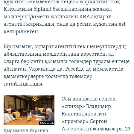
құжатты «мемлекеттік кеңес» жариялаған жоқ.
Қырымның бірінші басшыларының жалақы
мөлшерін үкіметті жақтайтын КИА ақпарат
агенттігі жариялады, онда да ресми құжаттың өзі
келтірілмеген.
Бір қызығы, ақпарат агенттігі тек шенеуніктердің
айлықтарының мөлшерін ғана көрсеткен, ал
оларға берілетін қосымша төлемдер туралы ештеңе
айтпаған. Украинада да, Ресейде де мемлекеттік
қызметкерлерге қосымша төлемдер
тағайындалады.
Осы ақпаратқа сенсек,
«спикер» Владимир
Константинов пен
«премьер» Сергей
Аксеновтың жалақылары 23
Қырымның Украина