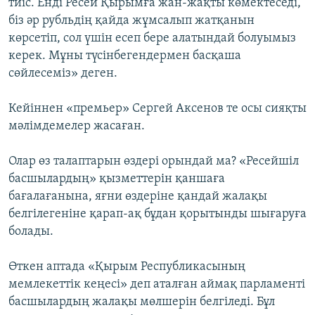
тиіс. Енді Ресей Қырымға жан-жақты көмектеседі,
біз әр рубльдің қайда жұмсалып жатқанын
көрсетіп, сол үшін есеп бере алатындай болуымыз
керек. Мұны түсінбегендермен басқаша
сөйлесеміз» деген.
Кейіннен «премьер» Сергей Аксенов те осы сияқты
мәлімдемелер жасаған.
Олар өз талаптарын өздері орындай ма? «Ресейшіл
басшылардың» қызметтерін қаншаға
бағалағанына, яғни өздеріне қандай жалақы
белгілегеніне қарап-ақ бұдан қорытынды шығаруға
болады.
Өткен аптада «Қырым Республикасының
мемлекеттік кеңесі» деп аталған аймақ парламенті
басшылардың жалақы мөлшерін белгіледі. Бұл