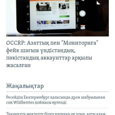
OCCRP: Азаттық пен "Мониториға"
фейк шағым үндістандық,
пәкістандық аккаунттар арқылы
жасалған
Жаңалықтар
Ресейдің Екатеринбург қаласында дрон шабуылынан
соң Wildberries қоймасы өртенді
Таиландта мектепте біреу қарудан оқ атып, алты адам