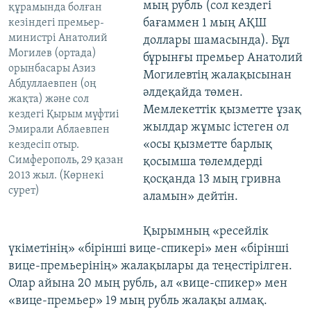
мың рубль (сол кездегі
құрамында болған
бағаммен 1 мың АҚШ
кезіндегі премьер-
министрі Анатолий
доллары шамасында). Бұл
Могилев (ортада)
бұрынғы премьер Анатолий
орынбасары Азиз
Могилевтің жалақысынан
Абдуллаевпен (оң
әлдеқайда төмен.
жақта) және сол
Мемлекеттік қызметте ұзақ
кездегі Қырым мүфтиі
жылдар жұмыс істеген ол
Эмирали Аблаевпен
«осы қызметте барлық
кездесіп отыр.
Симферополь, 29 қазан
қосымша төлемдерді
2013 жыл. (Көрнекі
қосқанда 13 мың гривна
сурет)
аламын» дейтін.
Қырымның «ресейлік
үкіметінің» «бірінші вице-спикері» мен «бірінші
вице-премьерінің» жалақылары да теңестірілген.
Олар айына 20 мың рубль, ал «вице-спикер» мен
«вице-премьер» 19 мың рубль жалақы алмақ.