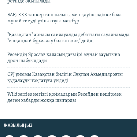
ретінде оқытылады
БАҚ: КҚК танкер тапшылығы мен қауіпсіздікке бола
мұнай тиеуді үзіп-созуға мәжбүр
"Қазақстан" арнасы сайлауалды дебаттағы сауалнамада
"ешқандай бұрмалау болған жоқ" дейді
Ресейдің Ярослав қаласындағы ірі мұнай зауытына
дрон шабуылдады
CPJ ұйымы Қазақстан билігін Лұқпан Ахмедияровты
қудалауды тоқтатуға үндеді
Wildberries негізгі қоймаларын Ресейден көшірмек
деген хабарды жоққа шығарды
ЖАЗЫЛЫҢЫЗ