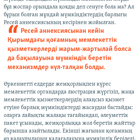
бұл жоспар орындала қояды деп сенуге бола ма? Ал
бұрын болған мұндай мүмкіндіктердің барлығы
Ресей аннексиясының кесірінен жойылған.
Ресей аннексиясынан кейін
Қырымдағы қоғамның мемлекеттік
қызметкерлерді жарым-жартылай болса
да бақылауына мүмкіндік беретін
механизмдер күл-талқан болды.
Өркениетті елдерде жемқорлықпен күрес
мемлекеттік органдарда люстрация жүргізіп, жаңа
мемлекеттік қызметкерлердің алаңсыз қызмет
етуіне барлық мүмкіндіктерді жасаудан бастайды:
оларға лайықты жалақы тағайындап, әлеуметтік
пакет ұсынады, жемқорлыққа жол беретін жайттар
барынша азайтылады. Екінші жағынан қоғамның
өз қалаулыларын қадағалауына мүмкіндік беріледі,