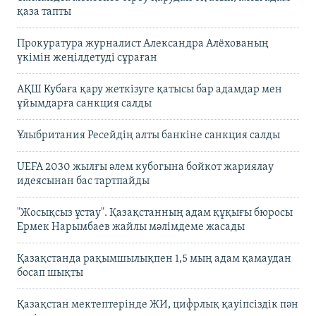
қаза тапты
Прокуратура журналист Александра Алёхованың
үкімін жеңілдетуді сұраған
АҚШ Кубаға қару жеткізуге қатысы бар адамдар мен
ұйымдарға санкция салды
Ұлыбритания Ресейдің алты банкіне санкция салды
UEFA 2030 жылғы әлем кубогына бойкот жариялау
идеясынан бас тартпайды
"Жосықсыз ұстау". Қазақстанның адам құқығы бюросы
Ермек Нарымбаев жайлы мәлімдеме жасады
Қазақстанда рақымшылықпен 1,5 мың адам қамаудан
босап шықты
Қазақстан мектептерінде ЖИ, цифрлық қауіпсіздік пән