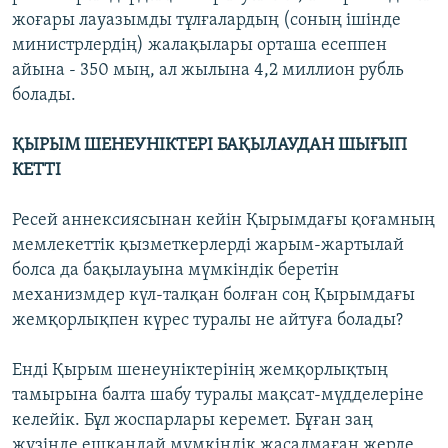
жоғары лауазымды тұлғалардың (соның ішінде
министрлердің) жалақылары орташа есеппен
айына - 350 мың, ал жылына 4,2 миллион рубль
болады.
ҚЫРЫМ ШЕНЕУНІКТЕРІ БАҚЫЛАУДАН ШЫҒЫП
КЕТТІ
Ресей аннексиясынан кейін Қырымдағы қоғамның
мемлекеттік қызметкерлерді жарым-жартылай
болса да бақылауына мүмкіндік беретін
механизмдер күл-талқан болған соң Қырымдағы
жемқорлықпен күрес туралы не айтуға болады?
Енді Қырым шенеуніктерінің жемқорлықтың
тамырына балта шабу туралы мақсат-мүдделеріне
келейік. Бұл жоспарлары керемет. Бұған заң
жүзінде ешқандай мүмкіндік жасалмаған жерде