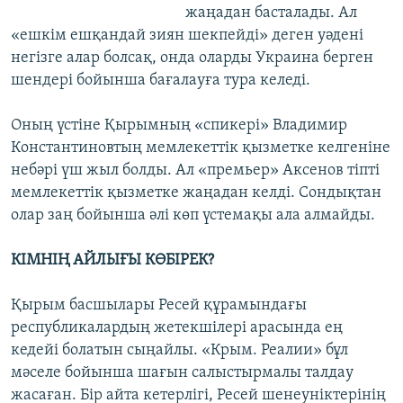
жаңадан басталады. Ал
«ешкім ешқандай зиян шекпейді» деген уәдені
негізге алар болсақ, онда оларды Украина берген
шендері бойынша бағалауға тура келеді.
Оның үстіне Қырымның «спикері» Владимир
Константиновтың мемлекеттік қызметке келгеніне
небәрі үш жыл болды. Ал «премьер» Аксенов тіпті
мемлекеттік қызметке жаңадан келді. Сондықтан
олар заң бойынша әлі көп үстемақы ала алмайды.
КІМНІҢ АЙЛЫҒЫ КӨБІРЕК?
Қырым басшылары Ресей құрамындағы
республикалардың жетекшілері арасында ең
кедейі болатын сыңайлы. «Крым. Реалии» бұл
мәселе бойынша шағын салыстырмалы талдау
жасаған. Бір айта кетерлігі, Ресей шенеуніктерінің