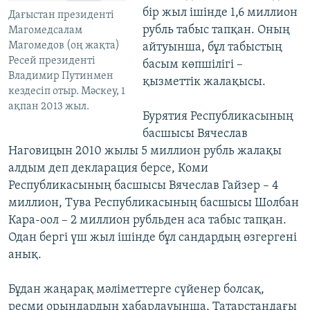
бір жыл ішінде 1,6 миллион
Дағыстан президенті
рубль табыс тапқан. Оның
Магомедсалам
Магомедов (оң жақта)
айтуынша, бұл табыстың
Ресей президенті
басым көпшілігі –
Владимир Путинмен
қызметтік жалақысы.
кездесіп отыр. Мәскеу, 1
ақпан 2013 жыл.
Бурятия Республикасының
басшысы Вячеслав
Наговицын 2010 жылы 5 миллион рубль жалақы
алдым деп декларация берсе, Коми
Республикасының басшысы Вячеслав Гайзер – 4
миллион, Тува Республикасының басшысы Шолбан
Кара-оол – 2 миллион рубльден аса табыс тапқан.
Одан бергі үш жыл ішінде бұл сандардың өзгергені
анық.
Бұдан жаңарақ мәліметтерге сүйенер болсақ,
ресми орындардың хабарлауынша, Татарстандағы