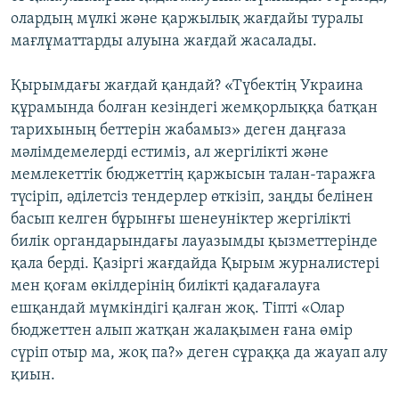
олардың мүлкі және қаржылық жағдайы туралы
мағлұматтарды алуына жағдай жасалады.
Қырымдағы жағдай қандай? «Түбектің Украина
құрамында болған кезіндегі жемқорлыққа батқан
тарихының беттерін жабамыз» деген даңғаза
мәлімдемелерді естиміз, ал жергілікті және
мемлекеттік бюджеттің қаржысын талан-таражға
түсіріп, әділетсіз тендерлер өткізіп, заңды белінен
басып келген бұрынғы шенеуніктер жергілікті
билік органдарындағы лауазымды қызметтерінде
қала берді. Қазіргі жағдайда Қырым журналистері
мен қоғам өкілдерінің билікті қадағалауға
ешқандай мүмкіндігі қалған жоқ. Тіпті «Олар
бюджеттен алып жатқан жалақымен ғана өмір
сүріп отыр ма, жоқ па?» деген сұраққа да жауап алу
қиын.