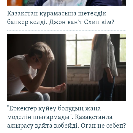
Қазақстан құрамасына шетелдік
бапкер келді. Джон ван’т Схип кім?
"Еркектер күйеу болудың жаңа
моделін шығармады". Қазақстанда
ажырасу қайта көбейді. Оған не себеп?