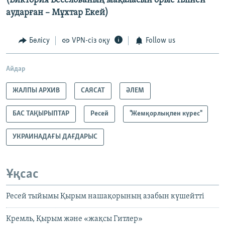
(Виктория Веселованың мақаласын орыс тілінен
аударған – Мұхтар Екей)
Бөлісу
VPN-сіз оқу
Follow us
Айдар
ЖАЛПЫ АРХИВ
САЯСАТ
ӘЛЕМ
БАС ТАҚЫРЫПТАР
Ресей
"Жемқорлықпен күрес"
УКРАИНАДАҒЫ ДАҒДАРЫС
Ұқсас
Ресей тыйымы Қырым нашақорының азабын күшейтті
Кремль, Қырым және «жақсы Гитлер»