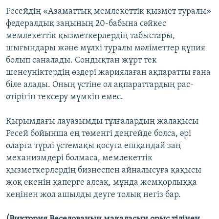
Ресейдің «Азаматтық мемлекеттік қызмет туралы»
федералдық заңының 20-бабына сәйкес
мемлекеттік қызметкерлердің табыстары,
шығындары және мүлкі туралы мәліметтер құпия
болып саналады. Сондықтан жұрт тек
шенеуніктердің өздері жариялаған ақпаратты ғана
біле алады. Оның үстіне ол ақпараттардың рас-
өтірігін тексеру мүмкін емес.
Қырымдағы лауазымды тұлғалардың жалақысы
Ресей бойынша ең төменгі деңгейде болса, әрі
оларға түрлі үстемақы қосуға ешқандай заң
механизмдері болмаса, мемлекеттік
қызметкерлердің бизнеспен айналысуға қақысы
жоқ екенін қаперге алсақ, мұнда жемқорлыққа
кеңінен жол ашылды деуге толық негіз бар.