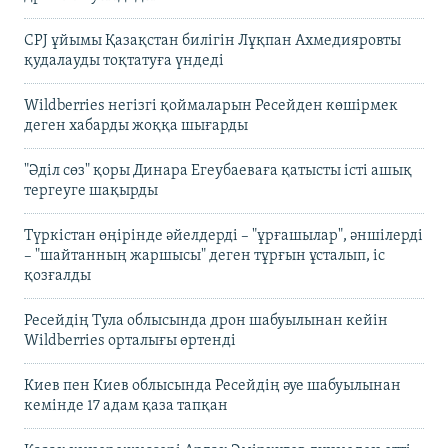
CPJ ұйымы Қазақстан билігін Лұқпан Ахмедияровты
қудалауды тоқтатуға үндеді
Wildberries негізгі қоймаларын Ресейден көшірмек
деген хабарды жоққа шығарды
"Әділ сөз" қоры Динара Егеубаеваға қатысты істі ашық
тергеуге шақырды
Түркістан өңірінде әйелдерді – "ұрғашылар", әншілерді
– "шайтанның жаршысы" деген тұрғын ұсталып, іс
қозғалды
Ресейдің Тула облысында дрон шабуылынан кейін
Wildberries орталығы өртенді
Киев пен Киев облысында Ресейдің әуе шабуылынан
кемінде 17 адам қаза тапқан