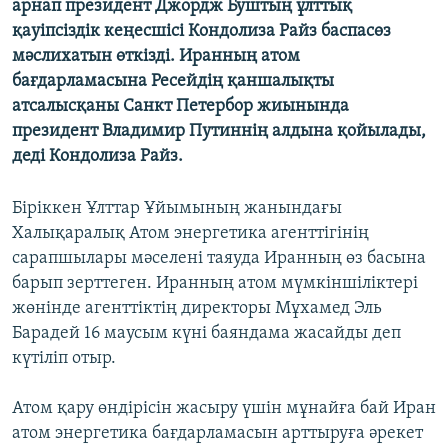
арнап президент Джордж Буштың ұлттық
ЖАЗЫЛЫҢЫЗ
қауіпсіздік кеңесшісі Кондолиза Райз баспасөз
мәслихатын өткізді. Иранның атом
бағдарламасына Ресейдің қаншалықты
атсалысқаны Санкт Петербор жиынында
Басқа тілдерде
президент Владимир Путиннің алдына қойылады,
деді Кондолиза Райз.
Біріккен Ұлттар Ұйымының жанындағы
Халықаралық Атом энергетика агенттігінің
сарапшылары мәселені таяуда Иранның өз басына
барып зерттеген. Иранның атом мүмкіншіліктері
жөнінде агенттіктің директоры Мұхамед Эль
Барадей 16 маусым күні баяндама жасайды деп
күтіліп отыр.
Атом қару өндірісін жасыру үшін мұнайға бай Иран
атом энергетика бағдарламасын арттыруға әрекет