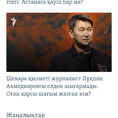
тікті: Астанаға қауіп бар ма?
Шекара қызметі журналист Лұқпан
Ахмедияровты елден шығармады.
Оған қарсы шағым жазған кім?
Жаңалықтар