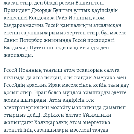
жасап отыр, деп біледі ресми Вашингтон.
Президент Джордж Буштың ұлттық қауіпсіздік
кеңесшісі Кондолиза Райз Иранның атом
бағдарламасына Ресей қаншалықты атсалысқан
екенін сарапшыларымыз зерттеп отыр, бұл мәселе
Санкт Петербор жиынында Ресей президенті
Владимир Путиннің алдына қойылады деп
жариялады.
Ресей Иранның тұңғыш атом реакторын салуға
шыныда да атсалысқан, осы жағдай Америка мен
Ресейдің арасына Ирак мәселесінен кейін тағы дау
қосып отыр. Иран болса мұндай айыптарды әдетте
жоққа шығарады. Атом өндірісін тек
электрэнергиясын молайту мақсатында дамытып
отырмыз дейді. Біріккен Ұлттар Ұйымының
жанындағы Халықаралық Атом энергетика
агенттігінің сарапшылары мәселені таяуда