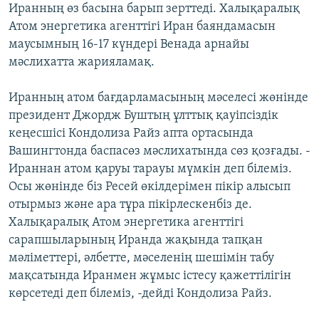
Иранның өз басына барып зерттеді. Халықаралық
Атом энергетика агенттігі Иран баяндамасын
маусымның 16-17 күндері Венада арнайы
мәслихатта жарияламақ.
Иранның атом бағдарламасының мәселесі жөнінде
президент Джордж Буштың ұлттық қауіпсіздік
кеңесшісі Кондолиза Райз апта ортасында
Вашингтонда баспасөз мәслихатында сөз қозғады. -
Ираннан атом қаруы тарауы мүмкін деп білеміз.
Осы жөнінде біз Ресей өкілдерімен пікір алысып
отырмыз және ара тұра пікірлескенбіз де.
Халықаралық Атом энергетика агенттігі
сарапшыларының Иранда жақында тапқан
мәліметтері, әлбетте, мәселенің шешімін табу
мақсатында Иранмен жұмыс істесу қажеттілігін
көрсетеді деп білеміз, -дейді Кондолиза Райз.