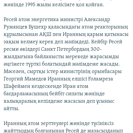
жөнінде 1995 жылы келісімге қол қойған.
Ресей атом энергетика министрі Александр
Румянцев Бушехр қаласындағы атом реакторының
құрылысынан АҚШ пен Иранның қарым қатынасы
зақым келмеу керек деп мәлімдеді. Кейбір Ресей
ресми өкілдері Санкт Петербордың 300-
жылдығына байланысты мерекеде жарасымды
әңгімеге түрткі болатындай мәлімдеме жасады.
Мәселен, сыртқы істер министрінің орынбасары
Георгий Мамедов Иранның елшісі Ғоламреза
Шафеймен кездескенде Иран атом
бағдарламасының бейбіт сипаты жөнінде
халықаралық кепілдеме жасасын деп ұсыныс
айтты.
Иранның атом зерттеулері жөнінде түсініксіз
жайттардың болғанынан Ресей де мазасызданып