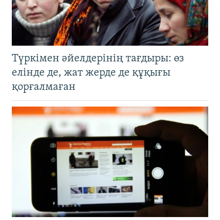
Түркімен әйелдерінің тағдыры: өз
елінде де, жат жерде де құқығы
қорғалмаған