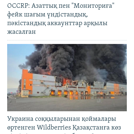
OCCRP: Азаттық пен "Мониториға"
фейк шағым үндістандық,
пәкістандық аккаунттар арқылы
жасалған
Украина соққыларынан қоймалары
өртенген Wildberries Қазақстанға көз