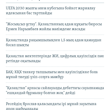
UEFA 2030 жылғы әлем кубогына бойкот жариялау
идеясынан бас тартпайды
"Жосықсыз ұстау". Қазақстанның адам құқығы бюросы
Ермек Нарымбаев жайлы мәлімдеме жасады
Қазақстанда рақымшылықпен 1,5 мың адам қамаудан
босап шықты
Қазақстан мектептерінде ЖИ, цифрлық қауіпсіздік пән
ретінде оқытылады
БАҚ: КҚК танкер тапшылығы мен қауіпсіздікке бола
мұнай тиеуді үзіп-созуға мәжбүр
"Қазақстан" арнасы сайлауалды дебаттағы сауалнамада
"ешқандай бұрмалау болған жоқ" дейді
Ресейдің Ярослав қаласындағы ірі мұнай зауытына
дрон шабуылдады