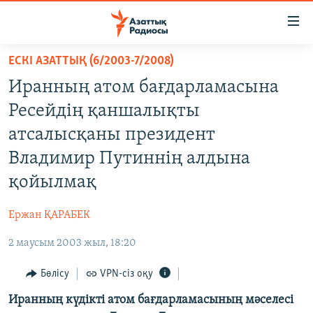
Accessibility
links
Skip
ЕСКІ АЗАТТЫҚ (6/2003-7/2008)
to
ЖАҢАЛЫҚТАР
Иранның атом бағдарламасына
main
САЯСАТ
content
Ресейдің қаншалықты
AZATTYQTV
Skip
атсалысқаны президент
to
ҚАҢТАР ОҚИҒАСЫ
Владимир Путиннің алдына
main
АДАМ ҚҰҚЫҚТАРЫ
Navigation
қойылмақ
Skip
ӘЛЕУМЕТ
to
Ержан ҚАРАБЕК
ӘЛЕМ
Search
2 маусым 2003 жыл, 18:20
АРНАЙЫ ЖОБАЛАР
Бөлісу
VPN-сіз оқу
Русский
Иранның күдікті атом бағдарламасының мәселесі