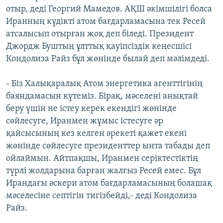
отыр, деді Георгий Мамедов. АҚШ әкімшілігі болса
Иранның күдікті атом бағдарламасына тек Ресей
атсалысып отырған жоқ деп біледі. Президент
Джордж Буштың ұлттық қауіпсіздік кеңесшісі
Кондолиза Райз бұл жөнінде былай деп мәлімдеді.
- Біз Халықаралық Атом энергетика агенттігінің
баяндамасын күтеміз. Бірақ, мәселені анықтай
беру үшін не істеу керек екендігі жөнінде
сөйлесуге, Иранмен жұмыс істесуге әр
қайсысының кез келген әрекеті қажет екені
жөнінде сөйлесуге президенттер ынта табады деп
ойлаймын. Айтпақшы, Иранмен серіктестіктің
түрлі жолдарына барған жалғыз Ресей емес. Бұл
Ирандағы әскери атом бағдарламасының болашақ
мәселесіне септігін тигізбейді,- деді Кондолиза
Райз.