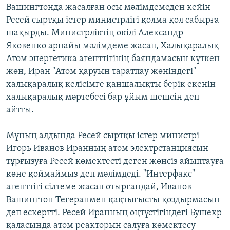
Вашингтонда жасалған осы мәлімдемеден кейін
Ресей сыртқы істер министрлігі қолма қол сабырға
шақырды. Министрліктің өкілі Александр
Яковенко арнайы мәлімдеме жасап, Халықаралық
Атом энергетика агенттігінің баяндамасын күткен
жөн, Иран "Атом қаруын таратпау жөніндегі"
халықаралық келісімге қаншалықты берік екенін
халықаралық мәртебесі бар ұйым шешсін деп
айтты.
Мұның алдында Ресей сыртқы істер министрі
Игорь Иванов Иранның атом электрстанциясын
тұрғызуға Ресей көмектесті деген жөнсіз айыптауға
көне қоймаймыз деп мәлімдеді. "Интерфакс"
агенттігі сілтеме жасап отырғандай, Иванов
Вашингтон Тегеранмен қақтығысты қоздырмасын
деп ескертті. Ресей Иранның оңтүстігіндегі Бушехр
қаласында атом реакторын салуға көмектесу