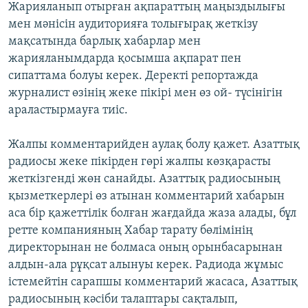
Жарияланып отырған ақпараттың маңыздылығы
мен мәнісін аудиторияға толығырақ жеткізу
мақсатында барлық хабарлар мен
жарияланымдарда қосымша ақпарат пен
сипаттама болуы керек. Деректі репортажда
журналист өзінің жеке пікірі мен өз ой- түсінігін
араластырмауға тиіс.
Жалпы комментарийден аулақ болу қажет. Азаттық
радиосы жеке пікірден гөрі жалпы көзқарасты
жеткізгенді жөн санайды. Азаттық радиосының
қызметкерлері өз атынан комментарий хабарын
аса бір қажеттілік болған жағдайда жаза алады, бұл
ретте компанияның Хабар тарату бөлімінің
директорынан не болмаса оның орынбасарынан
алдын-ала рұқсат алынуы керек. Радиода жұмыс
істемейтін сарапшы комментарий жасаса, Азаттық
радиосының кәсіби талаптары сақталып,