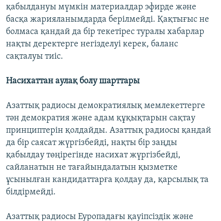
қабылдануы мүмкін материалдар эфирде және
басқа жарияланымдарда берілмейді. Қақтығыс не
болмаса қандай да бір текетірес туралы хабарлар
нақты деректерге негізделуі керек, баланс
сақталуы тиіс.
Нaсихаттан аулақ болу шарттары
Азаттық радиосы демократиялық мемлекеттерге
тән демократия және адам құқықтарын сақтау
принциптерін қолдайды. Азаттық радиосы қандай
да бір саясат жүргізбейді, нақты бір заңды
қабылдау төңірегінде насихат жүргізбейді,
сайланатын не тағайындалатын қызметке
ұсынылған кандидаттарға қолдау да, қарсылық та
білдірмейді.
Азаттық радиосы Еуропадағы қауіпсіздік және