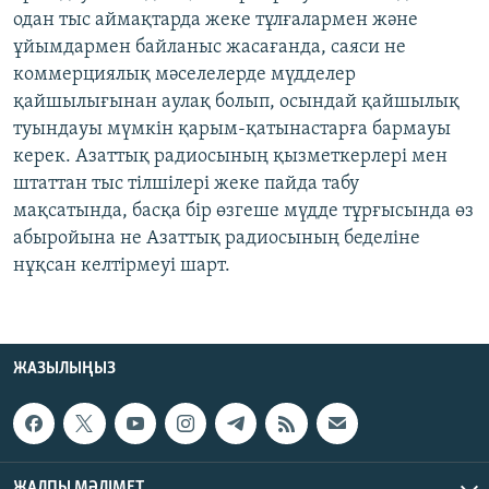
одан тыс аймақтарда жеке тұлғалармен және
ұйымдармен байланыс жасағанда, саяси не
коммерциялық мәселелерде мүдделер
қайшылығынан аулақ болып, осындай қайшылық
туындауы мүмкін қарым-қатынастарға бармауы
керек. Азаттық радиосының қызметкерлері мен
штаттан тыс тілшілері жеке пайда табу
мақсатында, басқа бір өзгеше мүдде тұрғысында өз
абыройына не Азаттық радиосының беделіне
нұқсан келтірмеуі шарт.
ЖАЗЫЛЫҢЫЗ
ЖАЛПЫ МӘЛІМЕТ