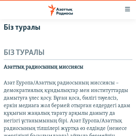
Accessibility
links
Skip
Біз туралы
to
ЖАҢАЛЫҚТАР
main
САЯСАТ
content
БІЗ ТУРАЛЫ
AZATTYQTV
Skip
to
ҚАҢТАР ОҚИҒАСЫ
Азаттық радиосының миссиясы
main
АДАМ ҚҰҚЫҚТАРЫ
Navigation
Азат Еуропа/Азаттық радиосының миссиясы –
Skip
ӘЛЕУМЕТ
демократиялық құндылықтар мен институттарды
to
ӘЛЕМ
дамытуға үлес қосу. Бұған қоса, билігі тәуелсіз,
Search
еркін медиаға жол бермей отырған елдердегі адам
АРНАЙЫ ЖОБАЛАР
құқығын жаңалық тарату арқылы дамыту да
негізгі ұстанымының бірі. Азат Еуропа/Азаттық
Русский
радиосының тілшілері жұртқа өз елдінде (немесе