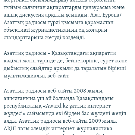
жергілікті басылымдарда) айтыла бермейтін,
ЖАЗЫЛЫҢЫЗ
тыйым салынған ақпараттарды цензурасыз және
ашық дискуссия арқылы ұсынады. Азат Еуропа/
Азаттық радиосы түрлі қысымға қарамастан
объективті журналистиканың ең жоғарғы
Басқа тілдерде
стандарттарына жетуді көздейді.
Азаттық радиосы – Қазақстандағы ақпаратты
кәдімгі мәтін түрінде де, бейнекөрініс, сурет және
дыбыстық слайдтар арқылы да тарататын бірінші
мультимедиалық веб-сайт.
Азаттық радиосы веб-сайты 2008 жылы,
ашылғанына үш ай болғанда Қазақстандағы
республикалық «Award.kz ұлттық интернет
жүлдесі» сайысында екі бірдей бас жүлдені жеңіп
алды. Азаттық радиосы веб-сайты 2009 жылы
АҚШ-тағы әлемдік интернет-журналистика