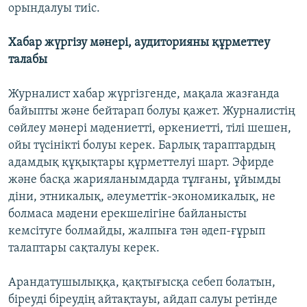
орындалуы тиіс.
Хабар жүргізу мәнері, аудиторияны құрметтеу
талабы
Журналист хабар жүргізгенде, мақала жазғанда
байыпты және бейтарап болуы қажет. Журналистің
сөйлеу мәнері мәдениетті, өркениетті, тілі шешен,
ойы түсінікті болуы керек. Барлық тараптардың
адамдық құқықтары құрметтелуі шарт. Эфирде
және басқа жарияланымдарда тұлғаны, ұйымды
діни, этникалық, әлеуметтік-экономикалық, не
болмаса мәдени ерекшелігіне байланысты
кемсітуге болмайды, жалпыға тән әдеп-ғұрып
талаптары сақталуы керек.
Арандатушылыққа, қақтығысқа себеп болатын,
біреуді біреудің айтақтауы, айдап салуы ретінде