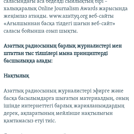
саласындағы аса беделді сыйлықтың бірі –
халықаралық Online Journalism Awards жарысында
жеңімпаз атанды. www.azattyq.org веб-сайты
«Ағылшыннан басқа тілдегі шағын веб-сайт»
саласы бойынша озып шықты.
Азаттық радиосының барлық журналистері мен
штаттан тыс тілшілері мына принциптерді
басшылыққа алады:
Нақтылық
Азаттық радиосының журналистері эфирге және
басқа басылымдарға шығатын материалдың, оның
ішінде интернеттегі барлық жарияланымдардың
дерек, ақпаратының мейлінше нақтылығын
қамтамасыз етуі тиіс.