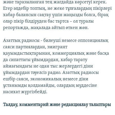
және таразыланған тең жағдайда көрсетуі керек.
Егер әлдебір топтың, не жеке тұлғалардың пікірлері
хабар балансын сақтау үшін маңызды болса, бірақ
олар пікір білдіруден бас тартса – ол туралы
репортажда, мақалада айтып өткен жөн.
Азаттық радиосы - билеуші немесе оппозициялық
саяси партиялардан, эмигрант
қауымдастықтарынан, коммерциялық және басқа
да сипаттағы ұйымдардан, хабар тарату
аймағындағы не одан тыс жерлердегі діни
ұйымдардан тәуелсіз радио. Азаттық радиосы
ешбір саяси, экономикалық немесе діни
ұстанымды қолдамайды, олардың мүддесіне
насихат жүргізбейді.
Талдау, комментарий және редакциялау талаптары