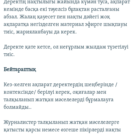
Деректің нақтылығы жайында күмән туса, ақпарат
кемінде басқа екі тәуелсіз бұлақтан расталғаны
абзал. Жалаң қауесет пен нақты дәйегі жоқ
ақпаратқа негізделген материал эфирге шықпауы
тиіс, жарияланбауы да керек.
Деректе қате кетсе, ол неғұрлым жылдам түзетілуі
тиіс.
Бейтараптық
Кез-келген ақпарат деректердің шеңберінде /
контексінде/ берілуі керек, оқиғалар мен
талқыланып жатқан мәселелерді бұрмалауға
болмайды..
Журналистер талқыланып жатқан мәселелерге
қатысты қарсы немесе өзгеше пікірлерді нақты