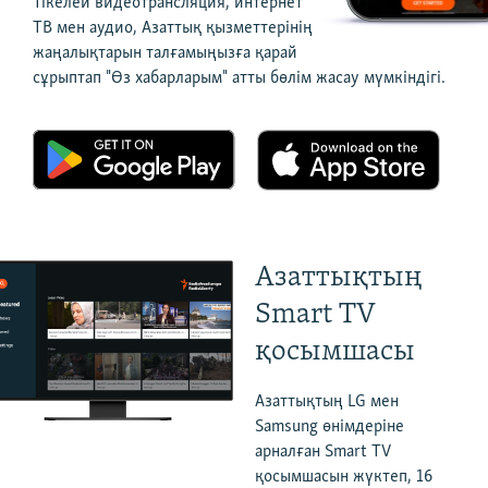
Тікелей видеотрансляция, интернет
ЖАЗЫЛЫҢЫЗ
ТВ мен аудио, Азаттық қызметтерінің
жаңалықтарын талғамыңызға қарай
сұрыптап "Өз хабарларым" атты бөлім жасау мүмкіндігі.
Басқа тілдерде
Азаттықтың
Smart TV
қосымшасы
Азаттықтың LG мен
Samsung өнімдеріне
арналған Smart TV
қосымшасын жүктеп, 16