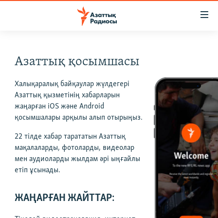
Accessibility
links
Skip
to
ЖАҢАЛЫҚТАР
Азаттық қосымшасы
main
САЯСАТ
content
Халықаралық байқаулар жүлдегері
AZATTYQTV
Skip
Азаттық қызметінің хабарларын
to
ҚАҢТАР ОҚИҒАСЫ
жаңарған iOS және Android
main
қосымшалары арқылы алып отырыңыз.
АДАМ ҚҰҚЫҚТАРЫ
Navigation
Skip
22 тілде хабар тарататын Азаттық
ӘЛЕУМЕТ
to
мақалаларды, фотоларды, видеолар
ӘЛЕМ
мен аудиоларды жылдам әрі ыңғайлы
Search
етіп ұсынады.
АРНАЙЫ ЖОБАЛАР
ЖАҢАРҒАН ЖАЙТТАР:
Русский