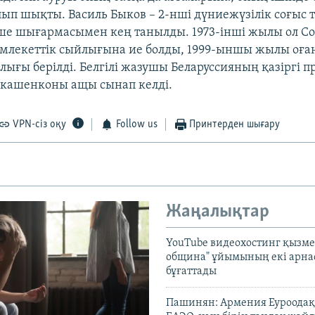
ып шықты. Василь Быков – 2-нші дүниежүзілік соғыс 
ше шығармасымен кең танылды. 1973-інші жылы ол Со
лекеттік сыйлығына ие болды, 1999-ыншы жылы оған
лығы берілді. Белгілі жазушы Беларуссияның қазіргі п
укашенконы ащы сынап келді.
VPN-сіз оқу
Follow us
Принтерден шығару
Жаңалықтар
YouTube видеохостинг қызмет
община" ұйымының екі арн
бұғаттады
Пашинян: Армения Еуроодақ