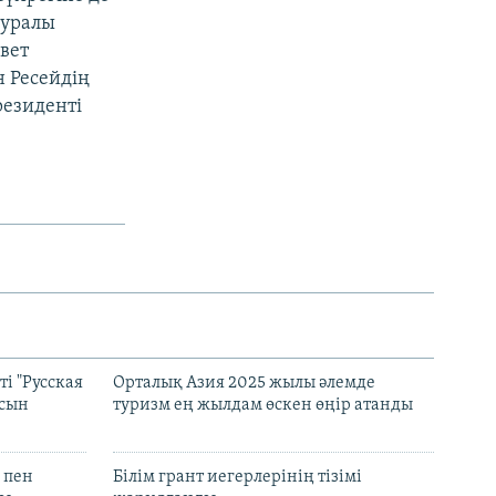
туралы
вет
 Ресейдің
резиденті
і "Русская
Орталық Азия 2025 жылы әлемде
асын
туризм ең жылдам өскен өңір атанды
 пен
Білім грант иегерлерінің тізімі