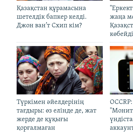
Қазақстан құрамасына
"Еркек
шетелдік бапкер келді.
жаңа м
Джон ван’т Схип кім?
Қазақс
көбейді
Түркімен әйелдерінің
OCCRP:
тағдыры: өз елінде де, жат
"Монит
жерде де құқығы
үндіст
қорғалмаған
аккаун