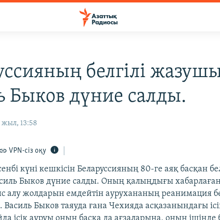
уссияның белгілі жазуш
ь Быков дүние салды.
 жыл, 13:58
VPN-сіз оқу
нбі күні кешкісін Беларуссияның 80-ге аяқ басқан бел
иль Быков дүние салды. Оның қалыңдығы хабарлаған
 алу жолдарын емдейтін аурухананың реанимация б
. Василь Быков таяуда ғана Чехияда асқазанындағы ісі
да ісік ауруы оның басқа да ағзаларына, оның ішінде 