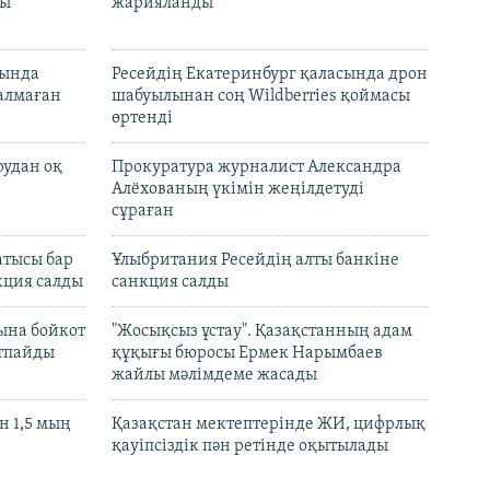
лы
жарияланды
нында
Ресейдің Екатеринбург қаласында дрон
талмаған
шабуылынан соң Wildberries қоймасы
өртенді
рудан оқ
Прокуратура журналист Александра
Алёхованың үкімін жеңілдетуді
сұраған
атысы бар
Ұлыбритания Ресейдің алты банкіне
кция салды
санкция салды
ына бойкот
"Жосықсыз ұстау". Қазақстанның адам
ртпайды
құқығы бюросы Ермек Нарымбаев
жайлы мәлімдеме жасады
 1,5 мың
Қазақстан мектептерінде ЖИ, цифрлық
қауіпсіздік пән ретінде оқытылады