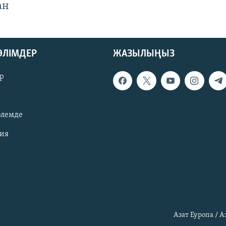
ан
БӨЛІМДЕР
ЖАЗЫЛЫҢЫЗ
р
әлемде
зия
Азат Еуропа / 