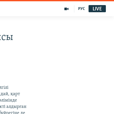
LIVE
РУС
ысы
гілі
дай, қарт
өлімінде
кті алдырған
бүйрегіне де