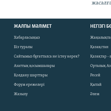
жасалғ
ЖАЛПЫ МӘЛІМЕТ
НЕГІЗГІ 
Хабарласыңыз
Жаңалықта
Біз туралы
Қазақстан
Русский
Сайтымыз бұғатталса не істеу керек?
Қазақтар - 
Азаттық қосымшалары
Орталық А
ЖАЗЫЛЫҢЫЗ
Қолдану шарттары
Ресей
Форум ережелері
Қытай
Жазылу
Әлем
Басқа тілдерде