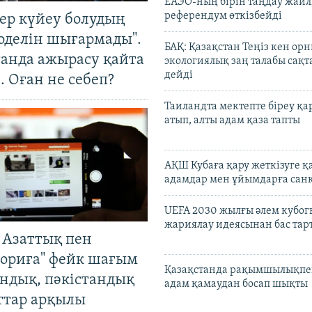
ЕАЭО-ның бірін таңдау жай
референдум өткізбейді
тер күйеу болудың
оделін шығармады".
БАҚ: Қазақстан Теңіз кен ор
танда ажырасу қайта
экологиялық заң талабы сақ
дейді
. Оған не себеп?
Таиландта мектепте біреу қа
атып, алты адам қаза тапты
АҚШ Кубаға қару жеткізуге қ
адамдар мен ұйымдарға сан
UEFA 2030 жылғы әлем кубог
жариялау идеясынан бас та
 Азаттық пен
ориға" фейк шағым
Қазақстанда рақымшылықпен
андық, пәкістандық
адам қамаудан босап шықты
ттар арқылы