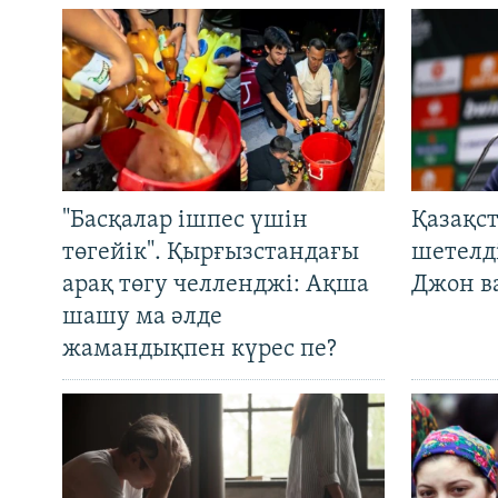
"Басқалар ішпес үшін
Қазақс
төгейік". Қырғызстандағы
шетелді
арақ төгу челленджі: Ақша
Джон ва
шашу ма әлде
жамандықпен күрес пе?