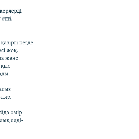
жерлерді
өтті.
азіргі кезде
сі жоқ.
на және
 қыс
ады.
асыз
отыр.
йда өмір
лық елді-