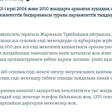
-і күні 2004 және 2010 жылдарға арналған ауылдық 
млекеттік бағдарламасы туралы парламенттік тыңдау 
жілісінің төрағасы Жармахан Тұяқбайдың айтуынша, қ
нан аса селолық елді-мекендерде су құбырлары жүйе
ң 500-ден аса елді мекенінің қашықтықта орналасуы
ол жағдайының төмендігінен көлік қатынасы жоқ және
удан орталықтарымен көбіне қарым-қатынас үзіліп қал
 265 селолық елді-мекен электр энергиясымен қамтам
арлық елді-мекендер табиғи отынды пайдалана алмай 
рының көпшілігі ақпараттық кеңсітіктіктен тыс жағда
ыңдай елді-мекенде телефон байланысы жоқ. 1370 село
арапайым дәрігерлік мекемелер жоқ.