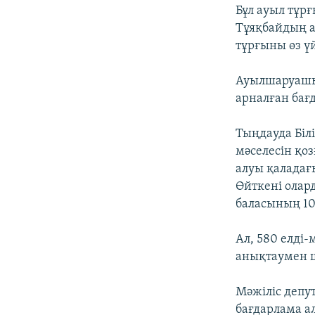
Бұл ауыл тұр
Тұяқбайдың а
тұрғыны өз ү
Ауылшаруашы
арналған бағ
Тыңдауда Біл
мәселесін қо
алуы қаладағ
Өйткені ола
баласының 10
Ал, 580 елді
анықтаумен ш
Мәжіліс депу
бағдарлама а