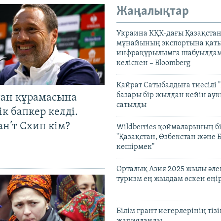
Жаңалықтар
Украина КҚК-дағы Қазақста
мұнайының экспортына қаты
инфрақұрылымға шабуылдам
келіскен – Bloomberg
Қайрат Сатыбалдыға тиесілі "
базары бір жылдан кейін ау
тан құрамасына
сатылды
к бапкер келді.
н’т Схип кім?
Wildberries қоймаларының бі
"Қазақстан, Өзбекстан және 
көшірмек"
Орталық Азия 2025 жылы әл
туризм ең жылдам өскен өңі
Білім грант иегерлерінің тізі
жарияланды