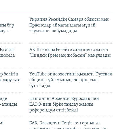
н
Украина Ресейдің Самара облысы мен
сы бар
Краснодар аймағындағы мұнай
ауға
зауытына шабуылдады
Байсат"
АҚШ сенаты Ресейге санкция салатын
кционда
"Линдси Грэм заң жобасын" мақұлдады
р бөлігін
YouTube видеохостинг қызметі "Русская
Беларуське
община" ұйымының екі арнасын
бұғаттады
емде
Пашинян: Армения Еуроодақ пен
р атанды
ЕАЭО-ның бірін таңдау жайлы
референдум өткізбейді
мі
БАҚ: Қазақстан Теңіз кен орнында
экологиялық заң талабы сақталмаған