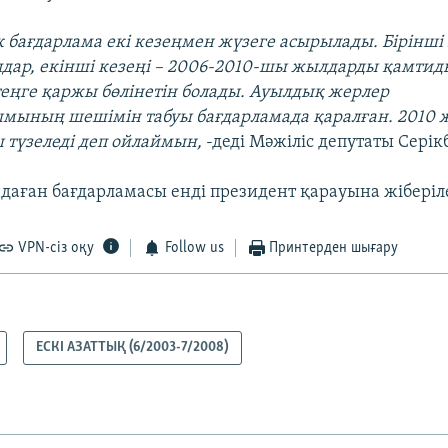
к бағдарлама екі кезеңмен жүзеге асырылады. Бірінші 
ар, екінші кезеңі – 2006-2010-шы жылдарды қамтид
теңге қаржы бөлінетін болады. Ауылдық жерлер
ының шешімін табуы бағдарламада қаралған. 2010 
 түзеледі деп ойлаймын,
-деді Мәжіліс депутаты Серік
даған бағдарламасы енді президент қарауына жіберіле
VPN-сіз оқу
Follow us
Принтерден шығару
ЕСКІ АЗАТТЫҚ (6/2003-7/2008)