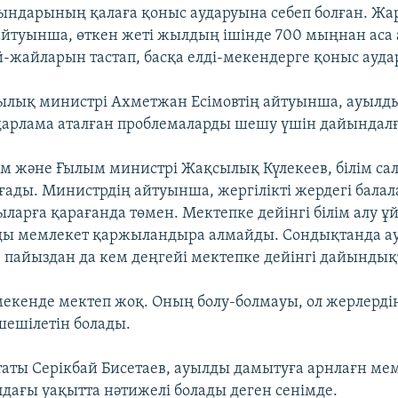
ғындарының қалаға қоныс аударуына себеп болған. Ж
йтуынша, өткен жеті жылдың ішінде 700 мыңнан аса
й-жайларын тастап, басқа елді-мекендерге қоныс ауда
лық министрі Ахметжан Есімовтің айтуынша, ауылд
дарлама аталған проблемаларды шешу үшін дайындалғ
ім және Ғылым министрі Жақсылық Күлекеев, білім с
зғады. Министрдің айтуынша, жергілікті жердегі балал
ыларға қарағанда төмен. Мектепке дейінгі білім алу ұ
рды мемлекет қаржыландыра алмайды. Сондықтанда а
 пайыздан да кем деңгейі мектепке дейінгі дайындықт
-мекенде мектеп жоқ. Оның болу-болмауы, ол жерлерд
ешілетін болады.
таты Серікбай Бисетаев, ауылды дамытуға арнлағн ме
лдағы уақытта нәтижелі болады деген сенімде.