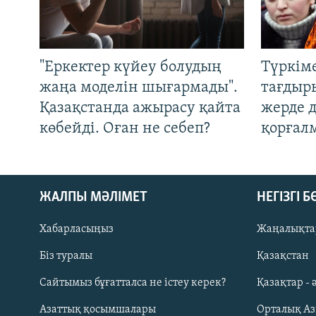
"Еркектер күйеу болудың
Түркім
жаңа моделін шығармады".
тағдыры
Қазақстанда ажырасу қайта
жерде 
көбейді. Оған не себеп?
қорғал
ЖАЛПЫ МӘЛІМЕТ
НЕГІЗГІ 
Хабарласыңыз
Жаңалықта
Біз туралы
Қазақстан
Русский
Сайтымыз бұғатталса не істеу керек?
Қазақтар - 
Азаттық қосымшалары
Орталық А
ЖАЗЫЛЫҢЫЗ