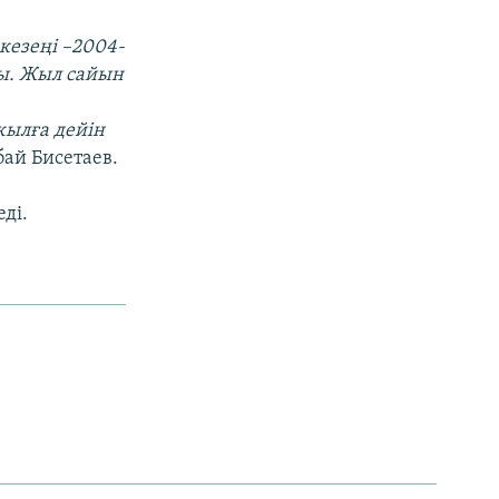
кезеңі –2004-
ы. Жыл сайын
жылға дейін
бай Бисетаев.
ді.