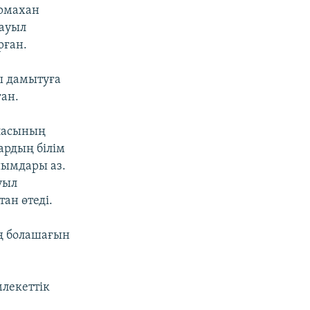
армахан
 ауыл
рған.
ы дамытуға
ан.
аласының
ардың білім
йымдары аз.
уыл
ан өтеді.
ің болашағын
млекеттік