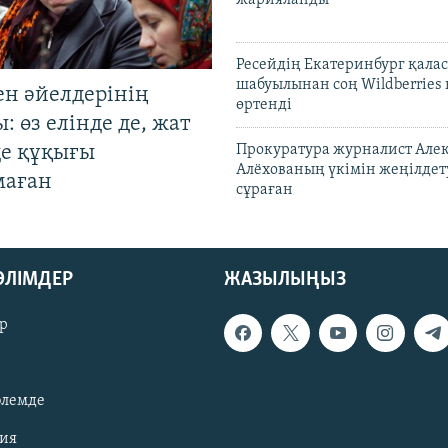
Ресейдің Екатеринбург қала
шабуылынан соң Wildberries
ен әйелдерінің
өртенді
: өз елінде де, жат
де құқығы
Прокуратура журналист Але
Алёхованың үкімін жеңілдет
маған
сұраған
БӨЛІМДЕР
ЖАЗЫЛЫҢЫЗ
р
әлемде
зия