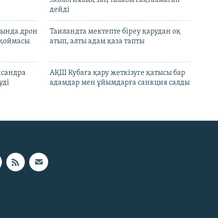
дейді
сында дрон
Таиландта мектепте біреу қарудан оқ
 қоймасы
атып, алты адам қаза тапты
ксандра
АҚШ Кубаға қару жеткізуге қатысы бар
уді
адамдар мен ұйымдарға санкция салды