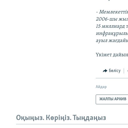
- Мемлекетті
2006-шы жылд
15 миллиард 
инфрақұрылым
ауыл жағдайы
Үкімет дайын
Бөлісу
Айдар
ЖАЛПЫ АРХИВ
Оқыңыз. Көріңіз. Тыңдаңыз