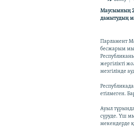
Маусымның 23
дамытудың ме
Парламент Мә
бесжарым мың
Республиканы
жергілікті ж
мезгілінде а
Республикада
етілмеген. Б
Ауыл тұрында
сүруде. Үш м
мекендерде қ