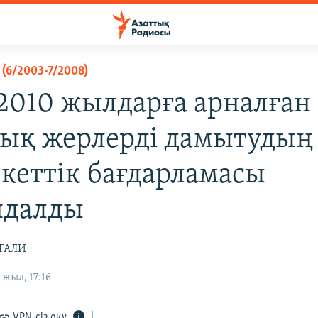
(6/2003-7/2008)
2010 жылдарға арналған
ық жерлерді дамытудың
кеттік бағдарламасы
ндалды
РҒАЛИ
жыл, 17:16
VPN-сіз оқу