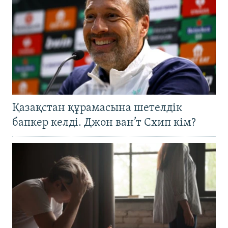
Қазақстан құрамасына шетелдік
бапкер келді. Джон ван’т Схип кім?