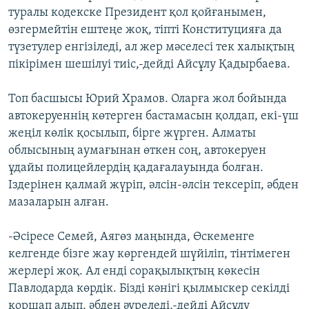
туралы кодекске Президент қол қойғанымен,
өзгермейтін ештеңе жоқ, тіпті Конституцияға да
түзетулер енгізіледі, ал жер мәселесі тек халықтың
пікірімен шешілуі тиіс,-дейді Айсұлу Қадырбаева.
Топ басшысы Юрий Храмов. Оларға жол бойында
автокеруеннің көтерген бастамасын қолдап, екі-үш
жеңіл көлік қосылып, бірге жүрген. Алматы
облысының аумағынан өткен соң, автокеруен
ұдайы полицейлердің қадағалауында болған.
Іздерінен қалмай жүріп, әлсін-әлсін тексеріп, әбден
мазаларын алған.
-Әсіресе Семей, Аягөз маңында, Өскеменге
келгенде бізге жау көргендей шүйіліп, тінтімеген
жерлері жоқ. Ал енді сорақылықтың көкесін
Павлодарда көрдік. Бізді кәнігі қылмыскер секілді
қоршап алып, әбден әуреледі,-дейді Айсұлу