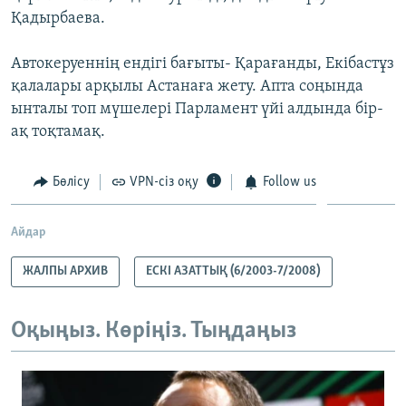
Қадырбаева.
Автокеруеннің ендігі бағыты- Қарағанды, Екібастұз
қалалары арқылы Астанаға жету. Апта соңында
ынталы топ мүшелері Парламент үйі алдында бір-
ақ тоқтамақ.
Бөлісу
VPN-сіз оқу
Follow us
Айдар
ЖАЛПЫ АРХИВ
ЕСКІ АЗАТТЫҚ (6/2003-7/2008)
Оқыңыз. Көріңіз. Тыңдаңыз