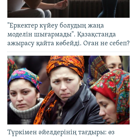
"Еркектер күйеу болудың жаңа
моделін шығармады". Қазақстанда
ажырасу қайта көбейді. Оған не себеп?
Түркімен әйелдерінің тағдыры: өз