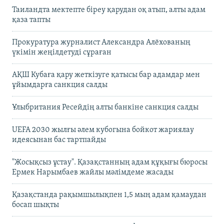
Таиландта мектепте біреу қарудан оқ атып, алты адам
қаза тапты
Прокуратура журналист Александра Алёхованың
үкімін жеңілдетуді сұраған
АҚШ Кубаға қару жеткізуге қатысы бар адамдар мен
ұйымдарға санкция салды
Ұлыбритания Ресейдің алты банкіне санкция салды
UEFA 2030 жылғы әлем кубогына бойкот жариялау
идеясынан бас тартпайды
"Жосықсыз ұстау". Қазақстанның адам құқығы бюросы
Ермек Нарымбаев жайлы мәлімдеме жасады
Қазақстанда рақымшылықпен 1,5 мың адам қамаудан
босап шықты