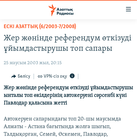
Accessibility
links
Skip
ЕСКІ АЗАТТЫҚ (6/2003-7/2008)
to
ЖАҢАЛЫҚТАР
Жер жөнінде референдум өткізуді
main
САЯСАТ
content
ұйымдастырушы топ сапары
AZATTYQTV
Skip
to
25 маусым 2003 жыл, 20:15
ҚАҢТАР ОҚИҒАСЫ
main
АДАМ ҚҰҚЫҚТАРЫ
Бөлісу
VPN-сіз оқу
Navigation
Skip
ӘЛЕУМЕТ
Жер жөнінде референдум өткізуді ұйымдастырушы
to
ынталы топ өкілдерінің автокеруені сәрсенбі күні
ӘЛЕМ
Search
Павлодар қаласына жетті
АРНАЙЫ ЖОБАЛАР
Автокеруен сапарындағы топ 20-шы маусымда
Русский
Алматы - Астана бағытында жолға шығып,
Талдықорған, Семей, Өскемен, Павлодар,