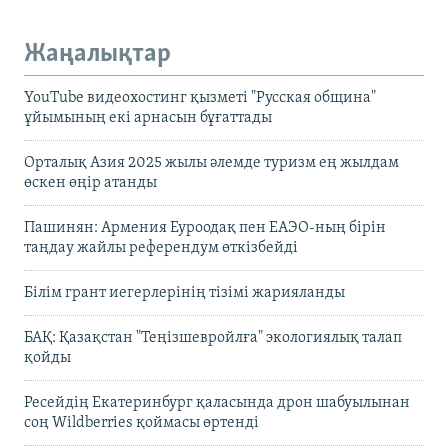
Жаңалықтар
YouTube видеохостинг қызметі "Русская община"
ұйымының екі арнасын бұғаттады
Орталық Азия 2025 жылы әлемде туризм ең жылдам
өскен өңір атанды
Пашинян: Армения Еуроодақ пен ЕАЭО-ның бірін
таңдау жайлы референдум өткізбейді
Білім грант иегерлерінің тізімі жарияланды
БАҚ: Қазақстан "Теңізшевройлға" экологиялық талап
қойды
Ресейдің Екатеринбург қаласында дрон шабуылынан
соң Wildberries қоймасы өртенді