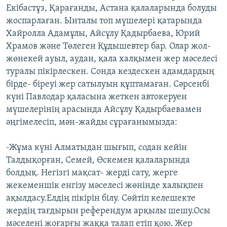
Екібастұз, Қарағанды, Астана қалаларында болуды
ЖАЗЫЛЫҢЫЗ
жоспарлаған. Ынталы топ мүшелері қатарында
Хайролла Адамұлы, Айсұлу Қадырбаева, Юрий
Храмов және Төлеген Құдышевтер бар. Олар жол-
Басқа тілдерде
жөнекей ауыл, аудан, қала халқымен жер мәселесі
туралы пікірлескен. Сонда кездескен адамдардың
бірде- біреуі жер сатылуын құптамаған. Сәрсенбі
күні Павлодар қаласына жеткен автокеруен
мүшелерінің арасында Айсұлу Қадырбаевамен
әңгімелесіп, мән-жайды сұрағанымызда:
-Жұма күні Алматыдан шығып, содан кейін
Талдықорған, Семей, Өскемен қалаларында
болдық. Негізгі мақсат- жерді сату, жерге
жекеменшік енгізу мәселесі жөнінде халықпен
ақылдасу.Елдің пікірін білу. Сөйтіп келешекте
жердің тағдырын референдум арқылы шешу.Осы
мәселені жоғарғы жаққа талап етіп қою. Жер