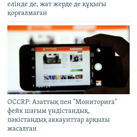
елінде де, жат жерде де құқығы
қорғалмаған
OCCRP: Азаттық пен "Мониториға"
фейк шағым үндістандық,
пәкістандық аккаунттар арқылы
жасалған