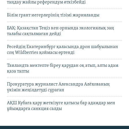
таңдау жайлы референдум өткізбейді
Білім грант иегерлерінің тізімі жарияланды
БАҚ: Қазақстан Теңіз кен орнында экологиялық заң
талабы сақталмаған дейді
Ресейдің Екатеринбург қаласында дрон шабуылынан
соң Wildberries қоймасы өртенді
Таиландта мектепте біреу қарудан оқ атып, алты адам
қаза тапты
Прокуратура журналист Александра Алёхованың
үкімін жеңілдетуді сұраған
АҚШ Кубаға қару жеткізуге қатысы бар адамдар мен
ұйымдарға санкция салды