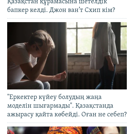
Қазақстан құрамасына шетелдік
бапкер келді. Джон ван’т Схип кім?
"Еркектер күйеу болудың жаңа
моделін шығармады". Қазақстанда
ажырасу қайта көбейді. Оған не себеп?