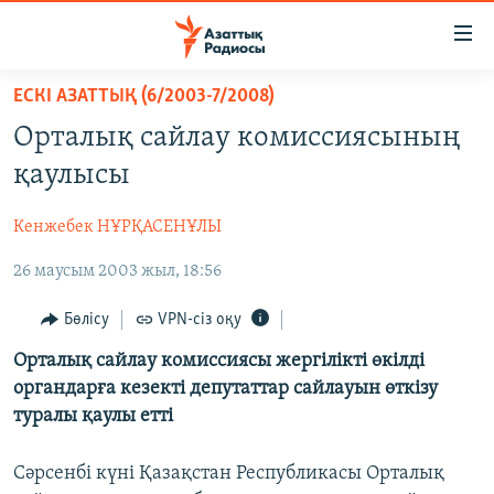
Accessibility
links
Skip
ЕСКІ АЗАТТЫҚ (6/2003-7/2008)
to
ЖАҢАЛЫҚТАР
Орталық сайлау комиссиясының
main
САЯСАТ
content
қаулысы
AZATTYQTV
Skip
to
Кенжебек НҰРҚАСЕНҰЛЫ
ҚАҢТАР ОҚИҒАСЫ
main
26 маусым 2003 жыл, 18:56
АДАМ ҚҰҚЫҚТАРЫ
Navigation
Skip
ӘЛЕУМЕТ
Бөлісу
VPN-сіз оқу
to
ӘЛЕМ
Орталық сайлау комиссиясы жергілікті өкілді
Search
органдарға кезекті депутаттар сайлауын өткізу
АРНАЙЫ ЖОБАЛАР
туралы қаулы етті
Русский
Сәрсенбі күні Қазақстан Республикасы Орталық