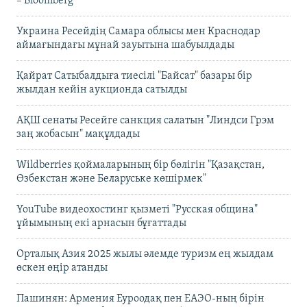
– Bloomberg
Украина Ресейдің Самара облысы мен Краснодар
аймағындағы мұнай зауытына шабуылдады
Қайрат Сатыбалдыға тиесілі "Байсат" базары бір
жылдан кейін аукционда сатылды
АҚШ сенаты Ресейге санкция салатын "Линдси Грэм
заң жобасын" мақұлдады
Wildberries қоймаларының бір бөлігін "Қазақстан,
Өзбекстан және Беларуське көшірмек"
YouTube видеохостинг қызметі "Русская община"
ұйымының екі арнасын бұғаттады
Орталық Азия 2025 жылы әлемде туризм ең жылдам
өскен өңір атанды
Пашинян: Армения Еуроодақ пен ЕАЭО-ның бірін