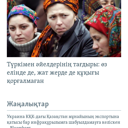
Түркімен әйелдерінің тағдыры: өз
елінде де, жат жерде де құқығы
қорғалмаған
Жаңалықтар
Украина КҚК-дағы Қазақстан мұнайының экспортына
қатысы бар инфрақұрылымға шабуылдамауға келіскен