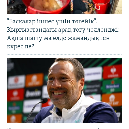
"Басқалар ішпес үшін төгейік".
Қырғызстандағы арақ төгу челленджі:
Ақша шашу ма әлде жамандықпен
күрес пе?