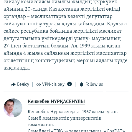
сайлау комиссиясы биылғы жылдың қыркүйек
ЖАЗЫЛЫҢЫЗ
айының 20-сында Қазақстанда жергілікті өкілді
органдар – мәслихаттарға кезекті депутаттар
сайлауын өткізу туралы қаулы қабылдады. Қаулыға
сәйкес республика бойынша жергілікті мәслихат
Басқа тілдерде
депутаттығына үміткерлерді ұсыну- маусымның
27-інен басталатын болады. Ал, 1999 жылы қазан
айында 4 жылға сайланған жергілікті маслихаттар
өкілеттігінің конституциялық мерзімі алдағы күзде
аяқталады.
Бөлісу
VPN-сіз оқу
Follow us
Кенжебек НҰРҚАСЕНҰЛЫ
Кенжебек Нұрқасенұлы - 1967 жылы туған.
Семей мемлекеттік университетін
тәмамдаған.
Семейдегі «ТВК-6» телеарнасында, «СолDAT»