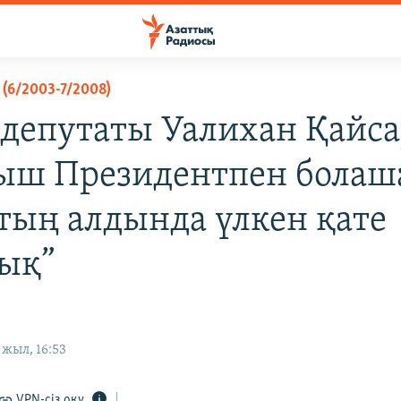
(6/2003-7/2008)
 депутаты Уалихан Қайса
ыш Президентпен болаш
тың алдында үлкен қате
ық”
жыл, 16:53
VPN-сіз оқу