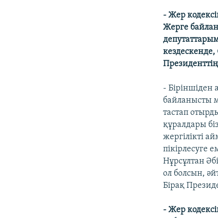
- Жер кодексі
Жерге байлан
депутаттарым
кездескенде,
Президенттің
- Біріншіден 
байланысты ме
тастап отырд
құралдары біз
жергілікті а
пікірлесуге 
Нұрсұлтан Әб
ол болсын, ә
Бірақ Президе
- Жер кодекс