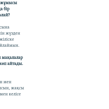
т жұмысы
а бір
алай?
асына
йін жүзден
жіліске
 ойлаймын.
ы мақалалар
көп айтады.
ен мен
лсын, жақсы
мен келісе