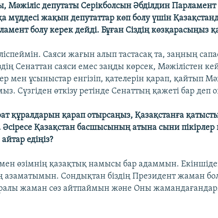
лы, Мәжіліс депутаты Серікболсын Әбділдин Парламен
а мүддесі жақын депутаттар көп болу үшін Қазақстанд
ламент болу керек дейді. Бұған Сіздің көзқарасыңыз қ
еліспеймін. Саяси жағын алып тастасақ та, заңның сап
здің Сенаттан саяси емес заңды көрсек, Мәжілістен ке
ер мен ұсыныстар енгізіп, қателерін қарап, қайтып Мә
ыз. Сүзгіден өткізу ретінде Сенаттың қажеті бар деп
рат құралдарын қарап отырсаңыз, Қазақстанға қатыст
. Әсіресе Қазақстан басшысының атына сыни пікірлер 
 айтар едіңіз?
, мен өзімнің қазақтық намысы бар адаммын. Екіншід
 азаматымын. Сондықтан біздің Президент жаман бо
уралы жаман сөз айтпаймын және Оны жамандағандар