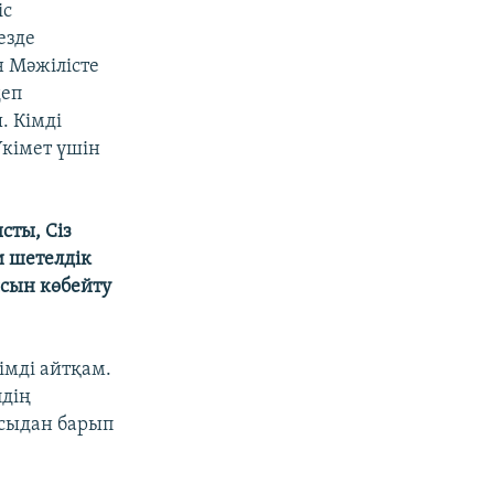
іс
езде
 Мәжілісте
деп
. Кімді
Үкімет үшін
сты, Сіз
и шетелдік
сын көбейту
імді айтқам.
лдің
осыдан барып