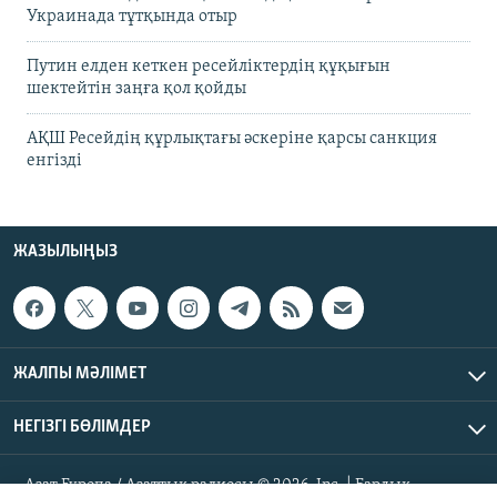
Украинада тұтқында отыр
Путин елден кеткен ресейліктердің құқығын
шектейтін заңға қол қойды
АҚШ Ресейдің құрлықтағы әскеріне қарсы санкция
енгізді
ЖАЗЫЛЫҢЫЗ
ЖАЛПЫ МӘЛІМЕТ
НЕГІЗГІ БӨЛІМДЕР
Азат Еуропа / Азаттық радиосы © 2026, Inc. | Барлық