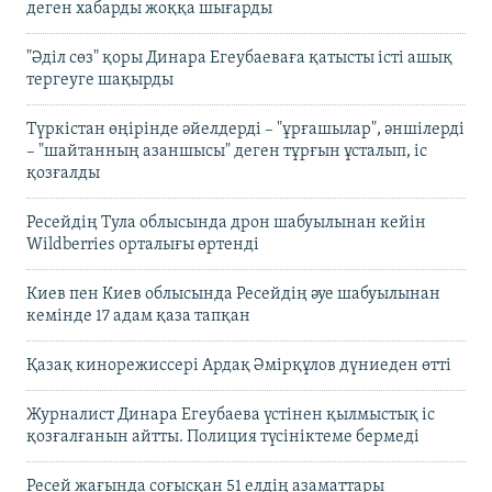
деген хабарды жоққа шығарды
"Әділ сөз" қоры Динара Егеубаеваға қатысты істі ашық
тергеуге шақырды
Түркістан өңірінде әйелдерді – "ұрғашылар", әншілерді
– "шайтанның азаншысы" деген тұрғын ұсталып, іс
қозғалды
Ресейдің Тула облысында дрон шабуылынан кейін
Wildberries орталығы өртенді
Киев пен Киев облысында Ресейдің әуе шабуылынан
кемінде 17 адам қаза тапқан
Қазақ кинорежиссері Ардақ Әмірқұлов дүниеден өтті
Журналист Динара Егеубаева үстінен қылмыстық іс
қозғалғанын айтты. Полиция түсініктеме бермеді
Ресей жағында соғысқан 51 елдің азаматтары