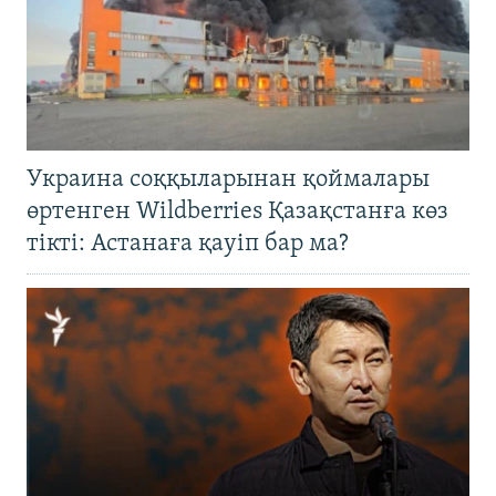
Украина соққыларынан қоймалары
өртенген Wildberries Қазақстанға көз
тікті: Астанаға қауіп бар ма?