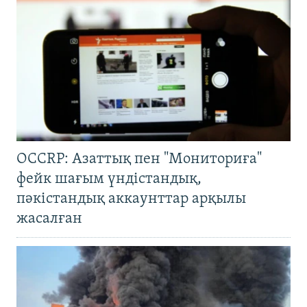
OCCRP: Азаттық пен "Мониториға"
фейк шағым үндістандық,
пәкістандық аккаунттар арқылы
жасалған