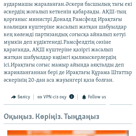
аудармашы жараланған.Әскери басшылық тағы екі
ЖАЗЫЛЫҢЫЗ
әскердің жоғалып кеткенін қабарлады. АҚШ-тың
қорғаныс министрі Доналд Рамсфелд Ирақтағы
коалиция күштеріне жасалып жатқан шабуылдар
Басқа тілдерде
кең көлемді партизандық соғысқа айналып кетуі
мүмкін деп күдіктенеді.Рамсфелдтің сөзіне
қарағанда, АҚШ күштеріне қазіргі жасалып
жатқан шабуылдар кәдімгі қылмыскерлердің
ісі.Ирақтағы соғыс мамыр айында аяқталды деп
жарияланғаннан бері де Ирақтағы Құрама Штаттар
әскерінің 20-дан аса жауынгері қаза болған.
Бөлісу
VPN-сіз оқу
Follow us
Оқыңыз. Көріңіз. Тыңдаңыз