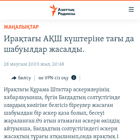
Accessibility
links
Skip
ЖАҢАЛЫҚТАР
to
ЖАҢАЛЫҚТАР
Ирақтағы АҚШ күштеріне тағы да
main
САЯСАТ
content
шабуылдар жасалды.
AZATTYQTV
Skip
to
28 маусым 2003 жыл, 20:48
ҚАҢТАР ОҚИҒАСЫ
main
АДАМ ҚҰҚЫҚТАРЫ
Бөлісу
VPN-сіз оқу
Navigation
Skip
ӘЛЕУМЕТ
Ирақтағы Құрама Штаттар әскерилерінің
to
хабарлауынша, бүгін Бағдадтың солтүстігінде
ӘЛЕМ
Search
олардың көлігіне белгісіз біреулер жасаған
АРНАЙЫ ЖОБАЛАР
шабуылдан бір әскер қаза болып, бесеуі
жараланған.Өз атын атамаған әскери өкілдің
Русский
айтуынша, Бағдадтың солтүстігіндегі әскери
жасақтың тұрағы атқыланып,онда ирақтық 1