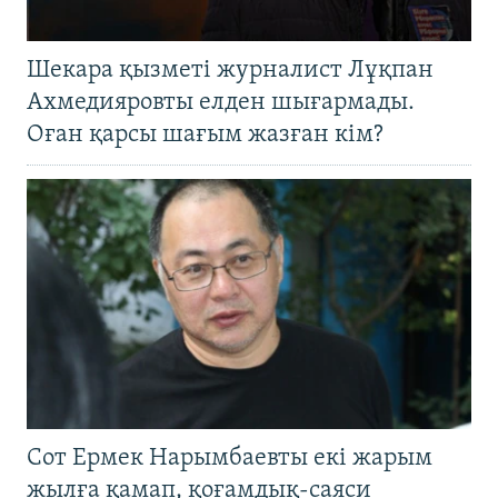
Шекара қызметі журналист Лұқпан
Ахмедияровты елден шығармады.
Оған қарсы шағым жазған кім?
Сот Ермек Нарымбаевты екі жарым
жылға қамап, қоғамдық-саяси