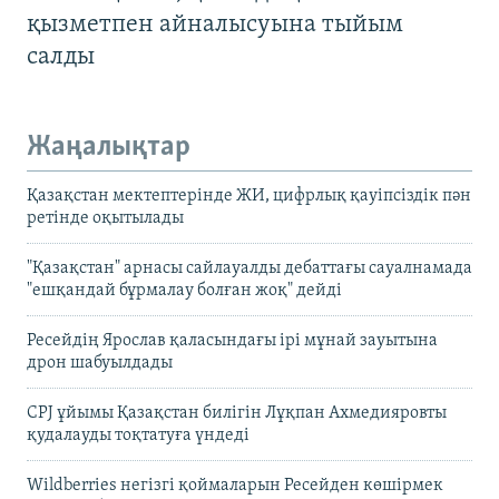
қызметпен айналысуына тыйым
салды
Жаңалықтар
Қазақстан мектептерінде ЖИ, цифрлық қауіпсіздік пән
ретінде оқытылады
"Қазақстан" арнасы сайлауалды дебаттағы сауалнамада
"ешқандай бұрмалау болған жоқ" дейді
Ресейдің Ярослав қаласындағы ірі мұнай зауытына
дрон шабуылдады
CPJ ұйымы Қазақстан билігін Лұқпан Ахмедияровты
қудалауды тоқтатуға үндеді
Wildberries негізгі қоймаларын Ресейден көшірмек