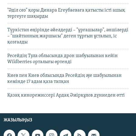
"Әділ сөз" қоры Динара Егеубаеваға қатысты істі ашық
тергеуге шақырды
Түркістан өңірінде әйелдерді – "ұрғашылар", әншілерді
– "шайтанның жаршысы" деген тұрғын ұсталып, іс
қозғалды
Ресейдің Тула облысында дрон шабуылынан кейін
Wildberries орталығы өртенді
Киев пен Киев облысында Ресейдің әуе шабуылынан
кемінде 17 адам қаза тапқан
Қазақ кинорежиссері Ардақ Әмірқұлов дүниеден өтті
ЖАЗЫЛЫҢЫЗ