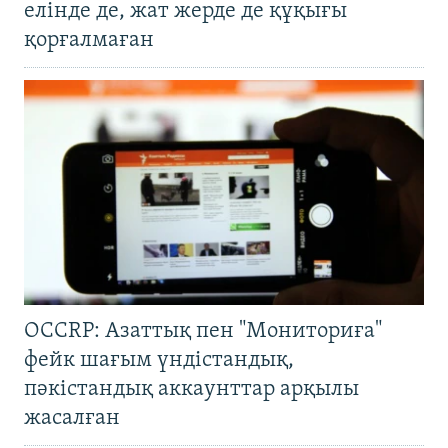
елінде де, жат жерде де құқығы
қорғалмаған
OCCRP: Азаттық пен "Мониториға"
фейк шағым үндістандық,
пәкістандық аккаунттар арқылы
жасалған