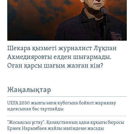
Шекара қызметі журналист Лұқпан
Ахмедияровты елден шығармады.
Оған қарсы шағым жазған кім?
Жаңалықтар
UEFA 2030 жылғы әлем кубогына бойкот жариялау
идеясынан бас тартпайды
"Жосықсыз ұстау". Қазақстанның адам құқығы бюросы
Ермек Нарымбаев жайлы мәлімдеме жасады