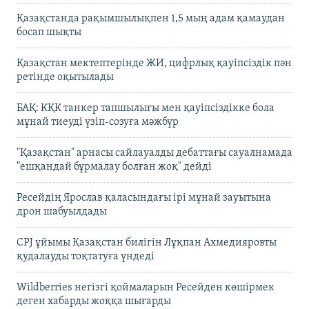
Қазақстанда рақымшылықпен 1,5 мың адам қамаудан
босап шықты
Қазақстан мектептерінде ЖИ, цифрлық қауіпсіздік пән
ретінде оқытылады
БАҚ: КҚК танкер тапшылығы мен қауіпсіздікке бола
мұнай тиеуді үзіп-созуға мәжбүр
"Қазақстан" арнасы сайлауалды дебаттағы сауалнамада
"ешқандай бұрмалау болған жоқ" дейді
Ресейдің Ярослав қаласындағы ірі мұнай зауытына
дрон шабуылдады
CPJ ұйымы Қазақстан билігін Лұқпан Ахмедияровты
қудалауды тоқтатуға үндеді
Wildberries негізгі қоймаларын Ресейден көшірмек
деген хабарды жоққа шығарды