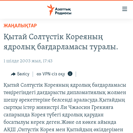
Accessibility
links
Skip
ЖАҢАЛЫҚТАР
to
ЖАҢАЛЫҚТАР
Қытай Солтүстік Кореяның
main
САЯСАТ
content
ядролық бағдарламасы туралы.
AZATTYQTV
Skip
to
1 шілде 2003 жыл, 17:43
ҚАҢТАР ОҚИҒАСЫ
main
АДАМ ҚҰҚЫҚТАРЫ
Бөлісу
VPN-сіз оқу
Navigation
Skip
ӘЛЕУМЕТ
Қытай Солтүстік Кореяның ядролық бағдарламасы
to
төңірегіндегі дағдарысты дипломатиялық жолмен
ӘЛЕМ
Search
шешу әрекеттеріне белсенді араласуда.Қытайдың
АРНАЙЫ ЖОБАЛАР
сыртқы істер министрі Ли Чжаосин Грекияға
сапарында Корея түбегі ядролық қарудан
Русский
босатылуы керек деген.Және ол көкек айында
АҚШ ,Онтүстік Корея мен Қытайдың өкілдерімен