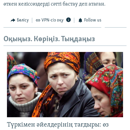
өткен келіссөздерді сәтті бастау деп атаған.
ЖАЗЫЛЫҢЫЗ
Бөлісу
VPN-сіз оқу
Follow us
Басқа тілдерде
Оқыңыз. Көріңіз. Тыңдаңыз
Түркімен әйелдерінің тағдыры: өз