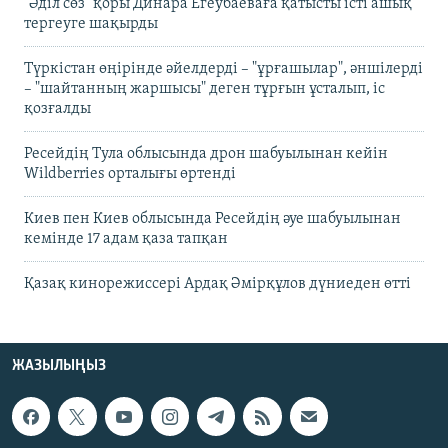
"Әділ сөз" қоры Динара Егеубаеваға қатысты істі ашық
тергеуге шақырды
Түркістан өңірінде әйелдерді – "ұрғашылар", әншілерді
– "шайтанның жаршысы" деген тұрғын ұсталып, іс
қозғалды
Ресейдің Тула облысында дрон шабуылынан кейін
Wildberries орталығы өртенді
Киев пен Киев облысында Ресейдің әуе шабуылынан
кемінде 17 адам қаза тапқан
Қазақ кинорежиссері Ардақ Әмірқұлов дүниеден өтті
ЖАЗЫЛЫҢЫЗ