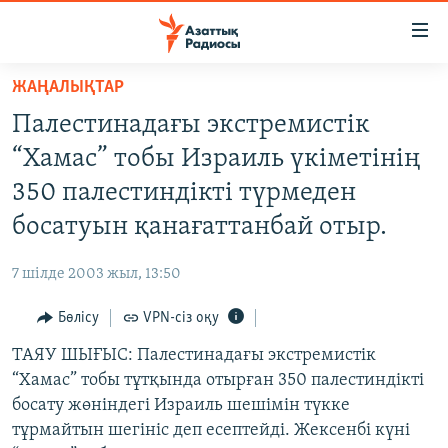
Accessibility
links
Skip
ЖАҢАЛЫҚТАР
to
ЖАҢАЛЫҚТАР
Палестинадағы экстремистік
main
САЯСАТ
content
“Хамас” тобы Израиль үкіметінің
AZATTYQTV
Skip
350 палестиндікті түрмеден
to
ҚАҢТАР ОҚИҒАСЫ
босатуын қанағаттанбай отыр.
main
АДАМ ҚҰҚЫҚТАРЫ
Navigation
7 шілде 2003 жыл, 13:50
Skip
ӘЛЕУМЕТ
to
Бөлісу
VPN-сіз оқу
ӘЛЕМ
Search
ТАЯУ ШЫҒЫС: Палестинадағы экстремистік
АРНАЙЫ ЖОБАЛАР
“Хамас” тобы тұтқында отырған 350 палестиндікті
босату жөніндегі Израиль шешімін түкке
Русский
тұрмайтын шегініс деп есептейді. Жексенбі күні