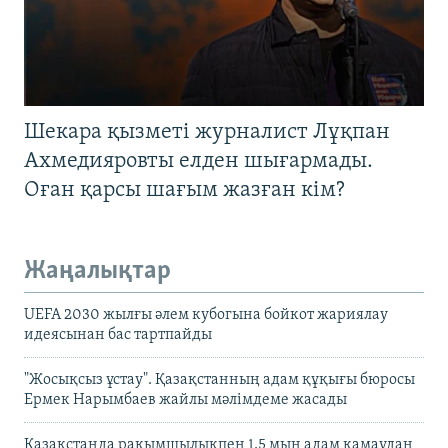
Шекара қызметі журналист Лұқпан
Ахмедияровты елден шығармады.
Оған қарсы шағым жазған кім?
Жаңалықтар
UEFA 2030 жылғы әлем кубогына бойкот жариялау
идеясынан бас тартпайды
"Жосықсыз ұстау". Қазақстанның адам құқығы бюросы
Ермек Нарымбаев жайлы мәлімдеме жасады
Қазақстанда рақымшылықпен 1,5 мың адам қамаудан