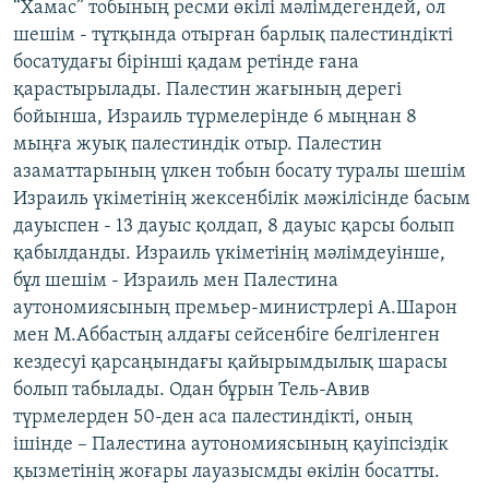
“Хамас” тобының ресми өкілі мәлімдегендей, ол
ЖАЗЫЛЫҢЫЗ
шешім - тұтқында отырған барлық палестиндікті
босатудағы бірінші қадам ретінде ғана
қарастырылады. Палестин жағының дерегі
бойынша, Израиль түрмелерінде 6 мыңнан 8
Басқа тілдерде
мыңға жуық палестиндік отыр. Палестин
азаматтарының үлкен тобын босату туралы шешім
Израиль үкіметінің жексенбілік мәжілісінде басым
дауыспен - 13 дауыс қолдап, 8 дауыс қарсы болып
қабылданды. Израиль үкіметінің мәлімдеуінше,
бұл шешім - Израиль мен Палестина
аутономиясының премьер-министрлері А.Шарон
мен М.Аббастың алдағы сейсенбіге белгіленген
кездесуі қарсаңындағы қайырымдылық шарасы
болып табылады. Одан бұрын Тель-Авив
түрмелерден 50-ден аса палестиндікті, оның
ішінде – Палестина аутономиясының қауіпсіздік
қызметінің жоғары лауазысмды өкілін босатты.