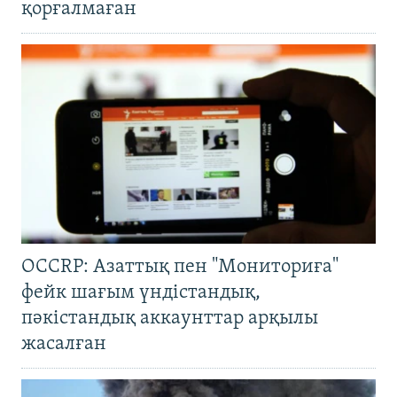
қорғалмаған
OCCRP: Азаттық пен "Мониториға"
фейк шағым үндістандық,
пәкістандық аккаунттар арқылы
жасалған