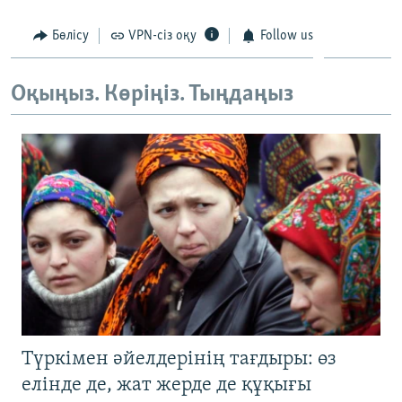
Бөлісу
VPN-сіз оқу
Follow us
Оқыңыз. Көріңіз. Тыңдаңыз
Түркімен әйелдерінің тағдыры: өз
елінде де, жат жерде де құқығы