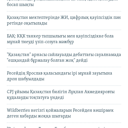
босап шықты
Қазақстан мектептерінде ЖИ, цифрлық қауіпсіздік пән
ретінде оқытылады
БАҚ: КҚК танкер тапшылығы мен қауіпсіздікке бола
мұнай тиеуді үзіп-созуға мәжбүр
"Қазақстан" арнасы сайлауалды дебаттағы сауалнамада
"ешқандай бұрмалау болған жоқ" дейді
Ресейдің Ярослав қаласындағы ірі мұнай зауытына
дрон шабуылдады
CPJ ұйымы Қазақстан билігін Лұқпан Ахмедияровты
қудалауды тоқтатуға үндеді
Wildberries негізгі қоймаларын Ресейден көшірмек
деген хабарды жоққа шығарды