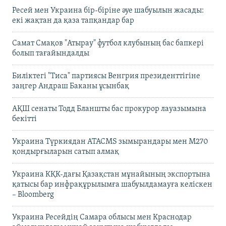
Ресей мен Украина бір-біріне әуе шабуылын жасады:
екі жақтан да қаза тапқандар бар
Самат Смақов "Атырау" футбол клубының бас бапкері
болып тағайындалды
Биліктегі "Тиса" партиясы Венгрия президенттігіне
заңгер Андраш Баканы ұсынбақ
АҚШ сенаты Тодд Бланшты бас прокурор лауазымына
бекітті
Украина Түркиядан ATACMS зымырандары мен M270
қондырғыларын сатып алмақ
Украина КҚК-дағы Қазақстан мұнайының экспортына
қатысы бар инфрақұрылымға шабуылдамауға келіскен
– Bloomberg
Украина Ресейдің Самара облысы мен Краснодар