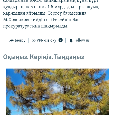
салдарынан ЮКОС акцияларының құны күрт
құлдырап, компания 1,5 млрд. долларға жуық
қаржыдан айрылды. Тергеу барысында
М.Ходорковскийдің өзі Ресейдің Бас
прокуратурасына шақырылды.
Бөлісу
VPN-сіз оқу
Follow us
Оқыңыз. Көріңіз. Тыңдаңыз