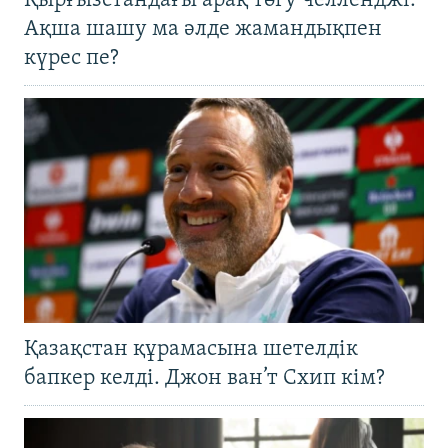
Қырғызстандағы арақ төгу челленджі:
Ақша шашу ма әлде жамандықпен
күрес пе?
Қазақстан құрамасына шетелдік
бапкер келді. Джон ван’т Схип кім?