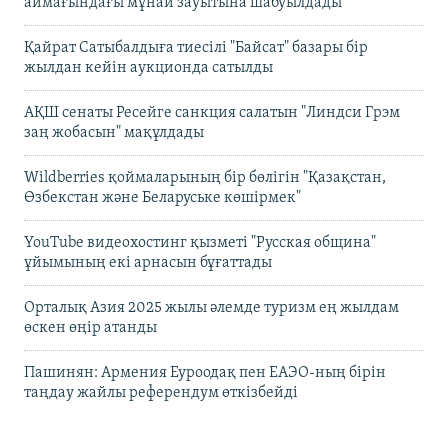
аймағындағы мұнай зауытына шабуылдады
Қайрат Сатыбалдыға тиесілі "Байсат" базары бір
жылдан кейін аукционда сатылды
АҚШ сенаты Ресейге санкция салатын "Линдси Грэм
заң жобасын" мақұлдады
Wildberries қоймаларының бір бөлігін "Қазақстан,
Өзбекстан және Беларуське көшірмек"
YouTube видеохостинг қызметі "Русская община"
ұйымының екі арнасын бұғаттады
Орталық Азия 2025 жылы әлемде туризм ең жылдам
өскен өңір атанды
Пашинян: Армения Еуроодақ пен ЕАЭО-ның бірін
таңдау жайлы референдум өткізбейді