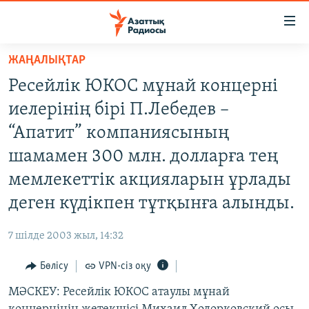
Accessibility
links
Skip
ЖАҢАЛЫҚТАР
to
ЖАҢАЛЫҚТАР
Ресейлік ЮКОС мұнай концерні
main
САЯСАТ
content
иелерінің бірі П.Лебедев –
AZATTYQTV
Skip
“Апатит” компаниясының
to
ҚАҢТАР ОҚИҒАСЫ
шамамен 300 млн. долларға тең
main
АДАМ ҚҰҚЫҚТАРЫ
Navigation
мемлекеттік акцияларын ұрлады
Skip
ӘЛЕУМЕТ
деген күдікпен тұтқынға алынды.
to
ӘЛЕМ
Search
7 шілде 2003 жыл, 14:32
АРНАЙЫ ЖОБАЛАР
Бөлісу
VPN-сіз оқу
Русский
МӘСКЕУ: Ресейлік ЮКОС атаулы мұнай