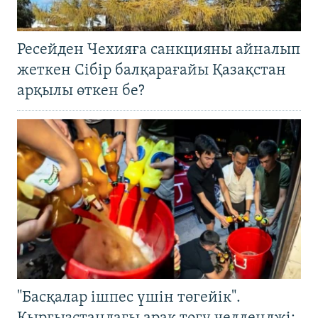
Ресейден Чехияға санкцияны айналып
жеткен Сібір балқарағайы Қазақстан
арқылы өткен бе?
"Басқалар ішпес үшін төгейік".