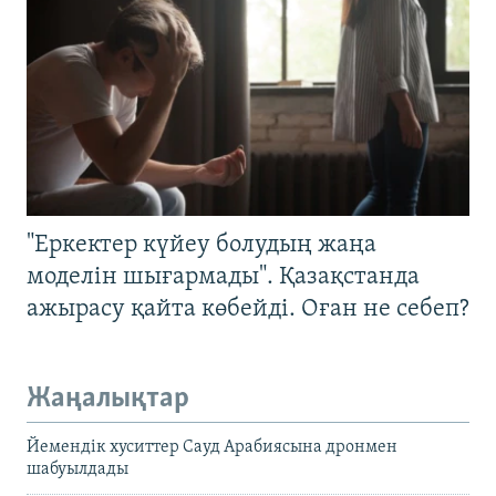
"Еркектер күйеу болудың жаңа
моделін шығармады". Қазақстанда
ажырасу қайта көбейді. Оған не себеп?
Жаңалықтар
Йемендік хуситтер Сауд Арабиясына дронмен
шабуылдады