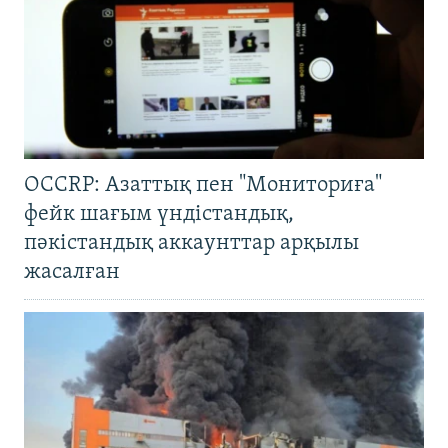
OCCRP: Азаттық пен "Мониториға"
фейк шағым үндістандық,
пәкістандық аккаунттар арқылы
жасалған