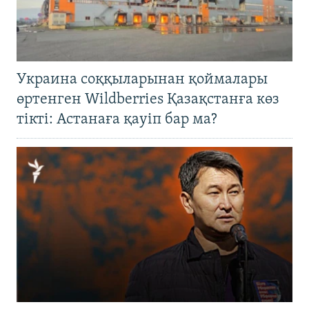
Украина соққыларынан қоймалары
өртенген Wildberries Қазақстанға көз
тікті: Астанаға қауіп бар ма?