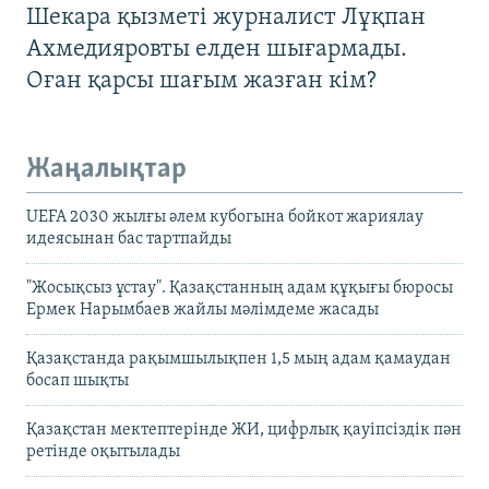
Шекара қызметі журналист Лұқпан
Ахмедияровты елден шығармады.
Оған қарсы шағым жазған кім?
Жаңалықтар
UEFA 2030 жылғы әлем кубогына бойкот жариялау
идеясынан бас тартпайды
"Жосықсыз ұстау". Қазақстанның адам құқығы бюросы
Ермек Нарымбаев жайлы мәлімдеме жасады
Қазақстанда рақымшылықпен 1,5 мың адам қамаудан
босап шықты
Қазақстан мектептерінде ЖИ, цифрлық қауіпсіздік пән
ретінде оқытылады