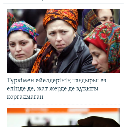
Түркімен әйелдерінің тағдыры: өз
елінде де, жат жерде де құқығы
қорғалмаған