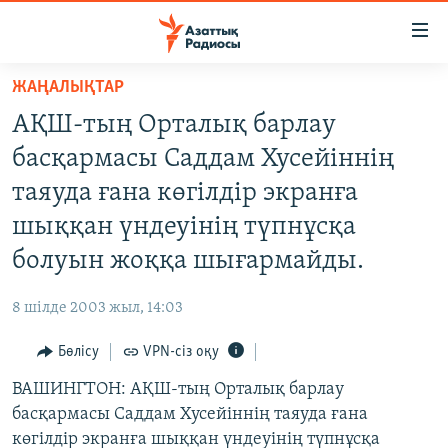
Accessibility
links
Skip
ЖАҢАЛЫҚТАР
to
ЖАҢАЛЫҚТАР
АҚШ-тың Орталық барлау
main
САЯСАТ
content
басқармасы Саддам Хусейіннің
AZATTYQTV
Skip
таяуда ғана көгілдір экранға
to
ҚАҢТАР ОҚИҒАСЫ
шыққан үндеуінің түпнұсқа
main
АДАМ ҚҰҚЫҚТАРЫ
Navigation
болуын жоққа шығармайды.
Skip
ӘЛЕУМЕТ
to
8 шілде 2003 жыл, 14:03
ӘЛЕМ
Search
Бөлісу
VPN-сіз оқу
АРНАЙЫ ЖОБАЛАР
ВАШИНГТОН: АҚШ-тың Орталық барлау
Русский
басқармасы Саддам Хусейіннің таяуда ғана
көгілдір экранға шыққан үндеуінің түпнұсқа