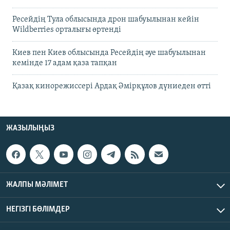
Ресейдің Тула облысында дрон шабуылынан кейін
Wildberries орталығы өртенді
Киев пен Киев облысында Ресейдің әуе шабуылынан
кемінде 17 адам қаза тапқан
Қазақ кинорежиссері Ардақ Әмірқұлов дүниеден өтті
ЖАЗЫЛЫҢЫЗ
ЖАЛПЫ МӘЛІМЕТ
НЕГІЗГІ БӨЛІМДЕР