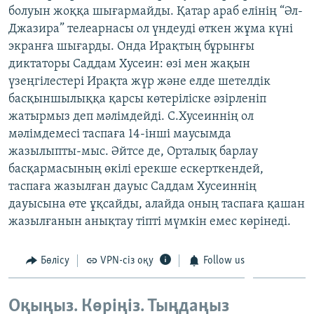
болуын жоққа шығармайды. Қатар араб елінің “Әл-
ЖАЗЫЛЫҢЫЗ
Джазира” телеарнасы ол үндеуді өткен жұма күні
экранға шығарды. Онда Ирақтың бұрынғы
диктаторы Саддам Хусеин: өзі мен жақын
Басқа тілдерде
үзеңгілестері Ирақта жүр және елде шетелдік
басқыншылыққа қарсы көтеріліске әзірленіп
жатырмыз деп мәлімдейді. С.Хусеиннің ол
мәлімдемесі таспаға 14-інші маусымда
жазылыпты-мыс. Әйтсе де, Орталық барлау
басқармасының өкілі ерекше ескерткендей,
таспаға жазылған дауыс Саддам Хусеиннің
дауысына өте ұқсайды, алайда оның таспаға қашан
жазылғанын анықтау тіпті мүмкін емес көрінеді.
Бөлісу
VPN-сіз оқу
Follow us
Оқыңыз. Көріңіз. Тыңдаңыз