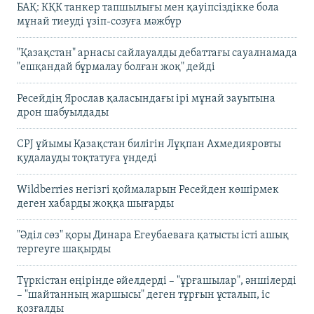
БАҚ: КҚК танкер тапшылығы мен қауіпсіздікке бола
мұнай тиеуді үзіп-созуға мәжбүр
"Қазақстан" арнасы сайлауалды дебаттағы сауалнамада
"ешқандай бұрмалау болған жоқ" дейді
Ресейдің Ярослав қаласындағы ірі мұнай зауытына
дрон шабуылдады
CPJ ұйымы Қазақстан билігін Лұқпан Ахмедияровты
қудалауды тоқтатуға үндеді
Wildberries негізгі қоймаларын Ресейден көшірмек
деген хабарды жоққа шығарды
"Әділ сөз" қоры Динара Егеубаеваға қатысты істі ашық
тергеуге шақырды
Түркістан өңірінде әйелдерді – "ұрғашылар", әншілерді
– "шайтанның жаршысы" деген тұрғын ұсталып, іс
қозғалды