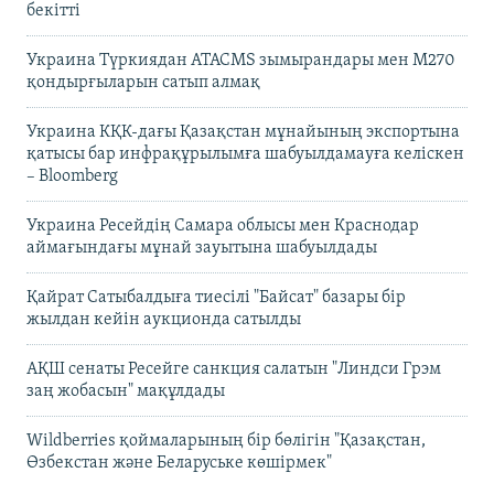
бекітті
Украина Түркиядан ATACMS зымырандары мен M270
қондырғыларын сатып алмақ
Украина КҚК-дағы Қазақстан мұнайының экспортына
қатысы бар инфрақұрылымға шабуылдамауға келіскен
– Bloomberg
Украина Ресейдің Самара облысы мен Краснодар
аймағындағы мұнай зауытына шабуылдады
Қайрат Сатыбалдыға тиесілі "Байсат" базары бір
жылдан кейін аукционда сатылды
АҚШ сенаты Ресейге санкция салатын "Линдси Грэм
заң жобасын" мақұлдады
Wildberries қоймаларының бір бөлігін "Қазақстан,
Өзбекстан және Беларуське көшірмек"