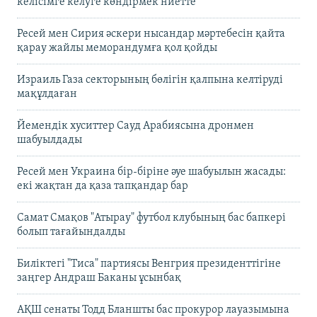
келісімге келуге көндірмек ниетте
Ресей мен Сирия әскери нысандар мәртебесін қайта
қарау жайлы меморандумға қол қойды
Израиль Газа секторының бөлігін қалпына келтіруді
мақұлдаған
Йемендік хуситтер Сауд Арабиясына дронмен
шабуылдады
Ресей мен Украина бір-біріне әуе шабуылын жасады:
екі жақтан да қаза тапқандар бар
Самат Смақов "Атырау" футбол клубының бас бапкері
болып тағайындалды
Биліктегі "Тиса" партиясы Венгрия президенттігіне
заңгер Андраш Баканы ұсынбақ
АҚШ сенаты Тодд Бланшты бас прокурор лауазымына