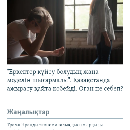
"Еркектер күйеу болудың жаңа
моделін шығармады". Қазақстанда
ажырасу қайта көбейді. Оған не себеп?
Жаңалықтар
Трамп Иранды экономикалық қысым арқылы