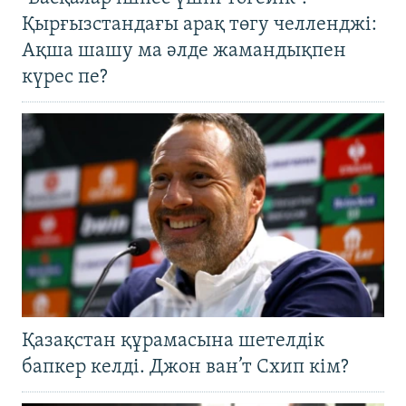
Қырғызстандағы арақ төгу челленджі:
Ақша шашу ма әлде жамандықпен
күрес пе?
Қазақстан құрамасына шетелдік
бапкер келді. Джон ван’т Схип кім?