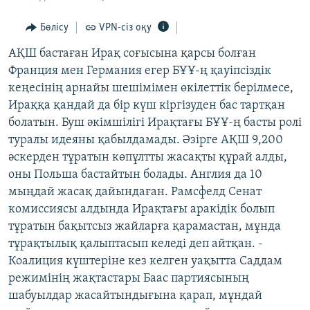
ЖАЗЫЛЫҢЫЗ
Бөлісу
VPN-сіз оқу
АҚШ бастаған Ирақ соғысына қарсы болған
Франция мен Германия егер БҰҰ-ң қауіпсіздік
Басқа тілдерде
кеңесінің арнайы шешімімен өкілеттік берілмесе,
Ираққа қандай да бір күш кіргізуден бас тартқан
болатын. Буш әкімшілігі Ирақтағы БҰҰ-ң басты ролі
туралы идеяны қабылдамады. Әзірге АҚШ 9,200
әскерден тұратын көпұлтты жасақты құрай алды,
оны Польша бастайтын болады. Англия да 10
мыңдай жасақ дайындаған. Рамсфелд Сенат
комиссиясы алдында Ирақтағы аракідік болып
тұратын бақытсыз жайларға қарамастан, мұнда
тұрақтылық қалыптасып келеді деп айтқан. -
Коалиция күштеріне кез келген уақытта Саддам
режимінің жақтастары Баас партиясының
шабуылдар жасайтындығына қарап, мұндай