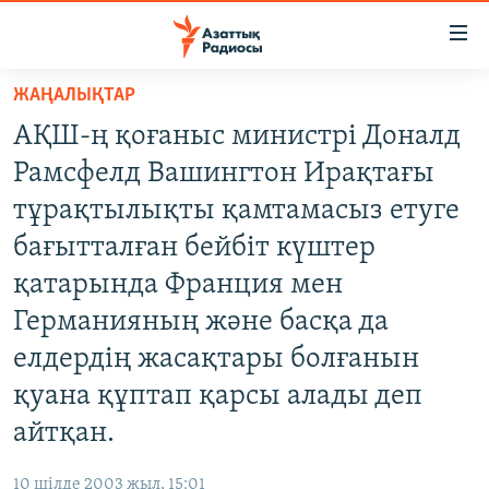
Accessibility
links
Skip
ЖАҢАЛЫҚТАР
to
ЖАҢАЛЫҚТАР
АҚШ-ң қоғаныс министрі Доналд
main
САЯСАТ
content
Рамсфелд Вашингтон Ирақтағы
AZATTYQTV
Skip
тұрақтылықты қамтамасыз етуге
to
ҚАҢТАР ОҚИҒАСЫ
бағытталған бейбіт күштер
main
АДАМ ҚҰҚЫҚТАРЫ
Navigation
қатарында Франция мен
Skip
ӘЛЕУМЕТ
Германияның және басқа да
to
ӘЛЕМ
елдердің жасақтары болғанын
Search
АРНАЙЫ ЖОБАЛАР
қуана құптап қарсы алады деп
айтқан.
Русский
10 шілде 2003 жыл, 15:01