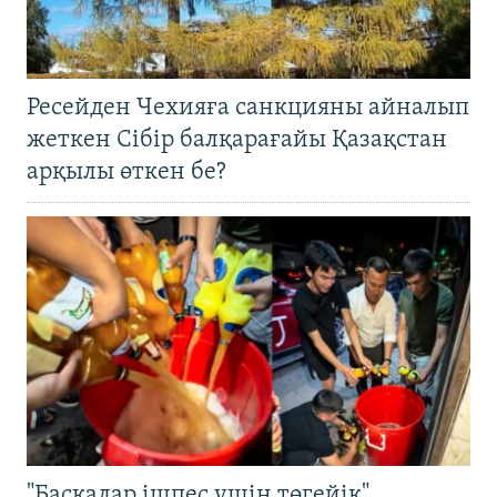
Ресейден Чехияға санкцияны айналып
жеткен Сібір балқарағайы Қазақстан
арқылы өткен бе?
"Басқалар ішпес үшін төгейік".