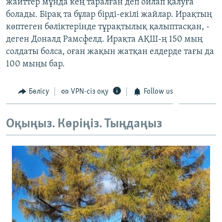
жайттер мұнда кең таралған деп ойлап қалуға
болады. Бірақ та бұлар бірді-екілі жайлар. Ирақтың
көптеген бөліктерінде тұрақтылық қалыптасқан, -
деген Доналд Рамсфелд. Ирақта АҚШ-ң 150 мың
солдаты болса, оған жақын жатқан елдерде тағы да
100 мыңы бар.
Бөлісу
VPN-сіз оқу
Follow us
Оқыңыз. Көріңіз. Тыңдаңыз