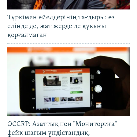
Түркімен әйелдерінің тағдыры: өз
елінде де, жат жерде де құқығы
қорғалмаған
OCCRP: Азаттық пен "Мониториға"
фейк шағым үндістандық,