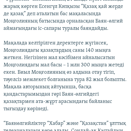
ЖАЗЫЛЫҢЫЗ
жарық көрген Есенгүл Кәпқызы “Қазақ қай жерде
де қазақ” деп аталатын бас мақаласында
Моңғолияның батысында орналасқан Баян-өлгий
аймағындағы іс-сапары туралы баяндайды.
Басқа тілдерде
Мақалада келтірілген деректерге жүгінсек,
Моңғолиядағы қазақтардың саны 140 мыңға
жеткен. Негізінен мал кәсібімен айналысатын
Моңғолиядағы мал басы – 1 млн 300 мыңға жетеді
екен. Биыл Моңғолияның өз алдына отау тігіп,
тәуелсіз мемлекет болғанына тура 82 жыл болыпты.
Мақала авторының айтуынша, басқа
қандастарымыздан гөрі Баян-өлгийдегі
қазақтармен ата-жұрт арасындағы байланыс
тығыздау көрінеді.
“Баянөлгийліктер “Хабар” және “Қазақстан” ұлттық
телеарналарын көре алады. Сондай-ақ Қытайдың