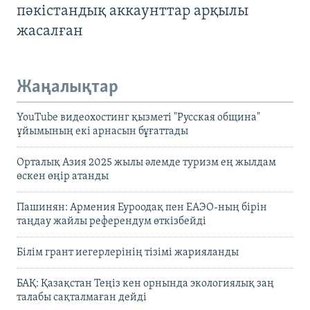
пәкістандық аккаунттар арқылы
жасалған
Жаңалықтар
YouTube видеохостинг қызметі "Русская община"
ұйымының екі арнасын бұғаттады
Орталық Азия 2025 жылы әлемде туризм ең жылдам
өскен өңір атанды
Пашинян: Армения Еуроодақ пен ЕАЭО-ның бірін
таңдау жайлы референдум өткізбейді
Білім грант иегерлерінің тізімі жарияланды
БАҚ: Қазақстан Теңіз кен орнында экологиялық заң
талабы сақталмаған дейді