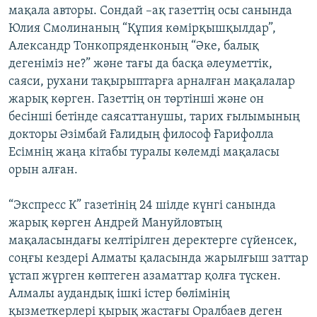
мақала авторы. Сондай –ақ газеттің осы санында
Юлия Смолинаның “Құпия көмірқышқылдар”,
Александр Тонкопряденконың “Әке, балық
дегеніміз не?” және тағы да басқа әлеуметтік,
саяси, рухани тақырыптарға арналған мақалалар
жарық көрген. Газеттің он төртінші және он
бесінші бетінде саясаттанушы, тарих ғылымының
докторы Әзімбай Ғалидың философ Ғарифолла
Есімнің жаңа кітабы туралы көлемді мақаласы
орын алған.
“Экспресс К” газетінің 24 шілде күнгі санында
жарық көрген Андрей Мануйловтың
мақаласындағы келтірілген деректерге сүйенсек,
соңғы кездері Алматы қаласында жарылғыш заттар
ұстап жүрген көптеген азаматтар қолға түскен.
Алмалы аудандық ішкі істер бөлімінің
қызметкерлері қырық жастағы Оралбаев деген