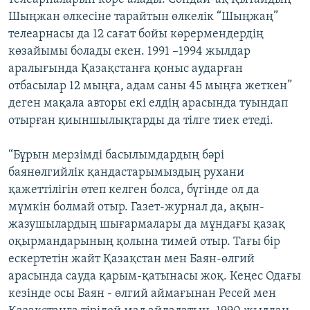
Шыңжан өлкесіне тарайтын өлкелік “Шыңжаң”
телеарнасы да 12 сағат бойы көрермендердің
көзайымы болады екен. 1991 –1994 жылдар
аралығында Қазақстанға қоныс аударған
отбасылар 12 мыңға, адам саны 45 мыңға жеткен”
деген мақала авторы екі елдің арасында туындап
отырған қиыншылықтарды да тілге тиек етеді.
“Бұрын мерзімді басылымдардың бәрі
баянөлгийлік қандастарымыздың рухани
қажеттілігін өтеп келген болса, бүгінде ол да
мүмкін болмай отыр. Газет-журнал да, ақын-
жазушылардың шығармалары да мұндағы қазақ
оқырмандарының қолына тимей отыр. Тағы бір
ескертетін жайт Қазақстан мен Баян-өлгий
арасында сауда қарым-қатынасы жоқ. Кеңес Одағы
кезінде осы Баян - өлгий аймағынан Ресей мен