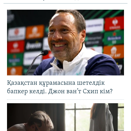
Қазақстан құрамасына шетелдік
бапкер келді. Джон ван’т Схип кім?