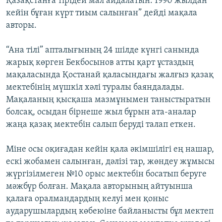
Қазақстанға тірідей мал айдалатын. 1990 жылдан
кейін бұған күрт тиым салынған” дейді мақала
авторы.
“Ана тілі” апталығының 24 шілде күнгі санында
жарық көрген Бекбосынов атты қарт ұстаздың
мақаласында Қостанай қаласындағы жалғыз қазақ
мектебінің мүшкіл хәлі туралы баяндалады.
Мақаланың қысқаша мазмұнымен таныстыратын
болсақ, осыдан бірнеше жыл бұрын ата-аналар
жаңа қазақ мектебін салып беруді талап еткен.
Міне осы оқиғадан кейін қала әкімшілігі ең нашар,
ескі жобамен салынған, дәлізі тар, жөндеу жұмысы
жүргізілмеген №10 орыс мектебін босатып беруге
мәжбүр болған. Мақала авторының айтуынша
қалаға оралмандардың келуі мен қоныс
аударушылардың көбеюіне байланысты бұл мектеп