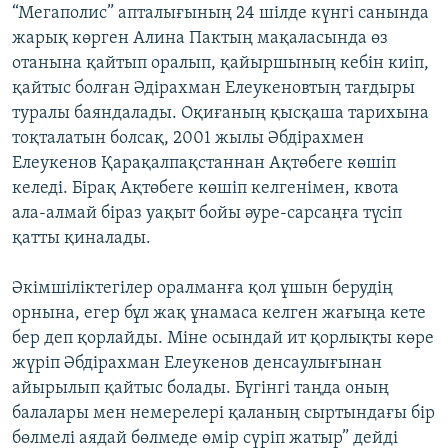
“Мегаполис” апталығының 24 шілде күнгі санында
жарық көрген Алина Пактың мақаласында өз
отанына қайтып оралып, қайыршының кебін киіп,
қайтыс болған Әдірахман Елеукеновтың тағдыры
туралы баяндалады. Оқиғаның қысқаша тарихына
тоқталатын болсақ, 2001 жылы Әбдірахмен
Елеукенов Қарақалпақстаннан Ақтөбеге көшіп
келеді. Бірақ Ақтөбеге көшіп келгенімен, квота
ала-алмай біраз уақыт бойы әуре-сарсаңға түсіп
қатты қиналады.
Әкімшіліктегілер оралманға қол ұшын берудің
орнына, егер бұл жақ ұнамаса келген жағыңа кете
бер деп қорлайды. Міне осындай ит қорлықты көре
жүріп Әбдірахман Елеукенов денсаулығынан
айырылып қайтыс болады. Бүгінгі таңда оның
балалары мен немерелері қаланың сыртындағы бір
бөлмелі аядай бөлмеде өмір сүріп жатыр” дейді