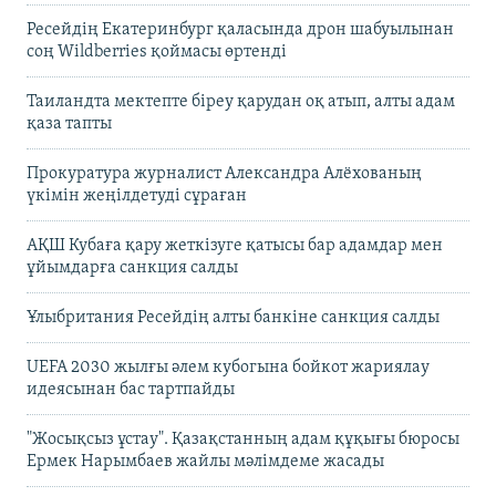
Ресейдің Екатеринбург қаласында дрон шабуылынан
соң Wildberries қоймасы өртенді
Таиландта мектепте біреу қарудан оқ атып, алты адам
қаза тапты
Прокуратура журналист Александра Алёхованың
үкімін жеңілдетуді сұраған
АҚШ Кубаға қару жеткізуге қатысы бар адамдар мен
ұйымдарға санкция салды
Ұлыбритания Ресейдің алты банкіне санкция салды
UEFA 2030 жылғы әлем кубогына бойкот жариялау
идеясынан бас тартпайды
"Жосықсыз ұстау". Қазақстанның адам құқығы бюросы
Ермек Нарымбаев жайлы мәлімдеме жасады