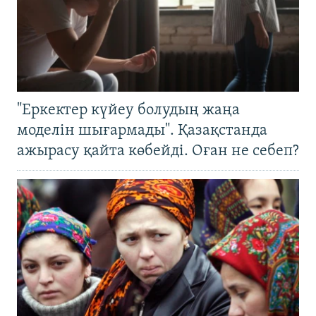
"Еркектер күйеу болудың жаңа
моделін шығармады". Қазақстанда
ажырасу қайта көбейді. Оған не себеп?