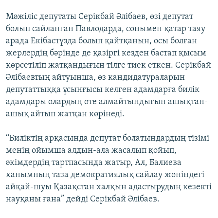
Мәжіліс депутаты Серікбай Әлібаев, өзі депутат
болып сайланған Павлодарда, сонымен қатар таяу
арада Екібастұзда болып қайтқанын, осы болған
жерлердің бәрінде де қазіргі кезден бастап қысым
көрсетіліп жатқандығын тілге тиек еткен. Серікбай
Әлібаевтың айтуынша, өз кандидатураларын
депутаттыққа ұсынғысы келген адамдарға билік
адамдары олардың өте алмайтындығын ашықтан-
ашық айтып жатқан көрінеді.
“Биліктің арқасында депутат болатындардың тізімі
менің ойымша алдын-ала жасалып қойып,
әкімдердің тартпасында жатыр, Ал, Балиева
ханымның таза демократиялық сайлау жөніндегі
айқай-шуы Қазақстан халқын адастырудың кезекті
науқаны ғана” дейді Серікбай Әлібаев.