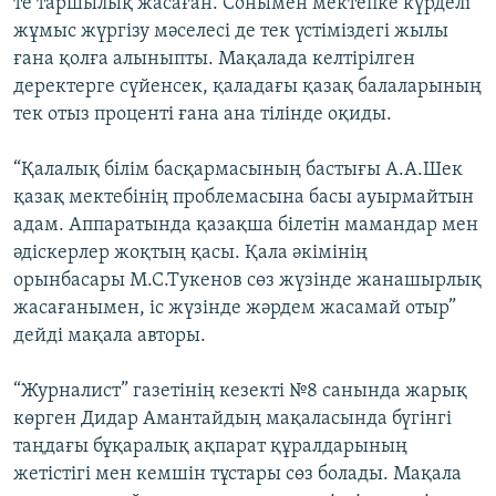
те таршылық жасаған. Сонымен мектепке күрделі
жұмыс жүргізу мәселесі де тек үстіміздегі жылы
ғана қолға алыныпты. Мақалада келтірілген
деректерге сүйенсек, қаладағы қазақ балаларының
тек отыз проценті ғана ана тілінде оқиды.
“Қалалық білім басқармасының бастығы А.А.Шек
қазақ мектебінің проблемасына басы ауырмайтын
адам. Аппаратында қазақша білетін мамандар мен
әдіскерлер жоқтың қасы. Қала әкімінің
орынбасары М.С.Тукенов сөз жүзінде жанашырлық
жасағанымен, іс жүзінде жәрдем жасамай отыр”
дейді мақала авторы.
“Журналист” газетінің кезекті №8 санында жарық
көрген Дидар Амантайдың мақаласында бүгінгі
таңдағы бұқаралық ақпарат құралдарының
жетістігі мен кемшін тұстары сөз болады. Мақала