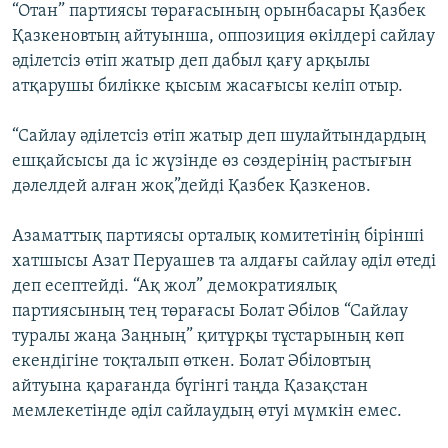
“Отан” партиясы төрағасының орынбасары Қазбек
Қазкеновтың айтуынша, оппозиция өкілдері сайлау
әділетсіз өтіп жатыр деп дабыл қағу арқылы
атқарушы билікке қысым жасағысы келіп отыр.
“Сайлау әділетсіз өтіп жатыр деп шулайтындардың
ешқайсысы да іс жүзінде өз сөздерінің растығын
дәлелдей алған жоқ”дейді Қазбек Қазкенов.
Азаматтық партиясы орталық комитетінің бірінші
хатшысы Азат Перуашев та алдағы сайлау әділ өтеді
деп есептейді. “Ақ жол” демократиялық
партиясының тең төрағасы Болат Әбілов “Сайлау
туралы жаңа Заңның” қитұрқы тұстарының көп
екендігіне тоқталып өткен. Болат Әбіловтың
айтуына қарағанда бүгінгі таңда Қазақстан
мемлекетінде әділ сайлаудың өтуі мүмкін емес.