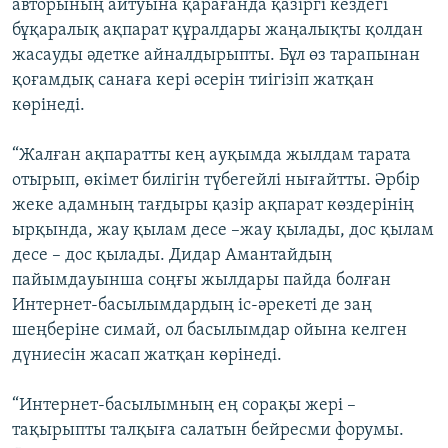
авторының айтуына қарағанда қазіргі кездегі
бұқаралық ақпарат құралдары жаңалықты қолдан
жасауды әдетке айналдырыпты. Бұл өз тарапынан
қоғамдық санаға кері әсерін тиігізіп жатқан
көрінеді.
“Жалған ақпаратты кең ауқымда жылдам тарата
отырып, өкімет билігін түбегейлі нығайтты. Әрбір
жеке адамның тағдыры қазір ақпарат көздерінің
ырқында, жау қылам десе –жау қылады, дос қылам
десе – дос қылады. Дидар Амантайдың
пайымдауынша соңғы жылдары пайда болған
Интернет-басылымдардың іс-әрекеті де заң
шеңберіне симай, ол басылымдар ойына келген
дүниесін жасап жатқан көрінеді.
“Интернет-басылымның ең сорақы жері –
тақырыпты талқыға салатын бейресми форумы.