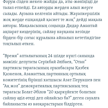
Форум сізден мекен-жайды да, аты-жөніңізді де
талап етпейді. Ел авторды жерден алып жерге
салады. Аузына келгенін айтады. Жауапкершілік
жоқ жерде ешқандай қасиет те жоқ” дейді мақала
авторы. Мақаласының соңында Дидар Амантай
ақпарат көздерінің, сайлау науқаны кезінде
бірден-бір соғыс құралына айналып кететіндігіне
тоқталып өткен.
“Время” апталығының 24 шілде күнгі санында
мәжіліс депутаты Серікбай Әлібаев, “Отан”
партиясы төрағасының орынбасары Қазбек
Қазкенов, Азаматтық партияның орталық
комитетінің бірінші хатшысы Азат Перуашев пен
“Ақ жол” демократиялық партиясының тең
төрағасы Болат Әбілов “20 қыркүйекте болатын
сайлау әділ өтеді деп ойлайсыз ба?” деген сауалға
байланысты өз көзқарастарын білдірген.