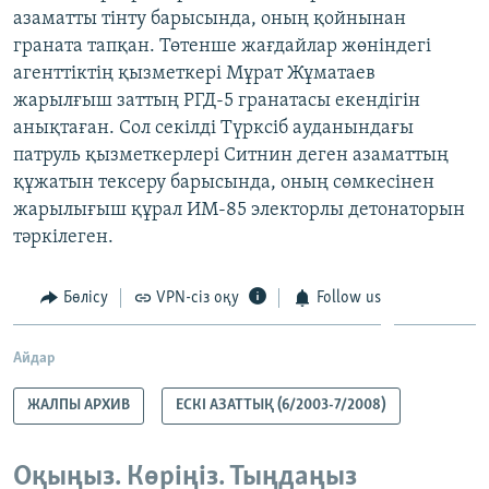
азаматты тінту барысында, оның қойнынан
граната тапқан. Төтенше жағдайлар жөніндегі
агенттіктің қызметкері Мұрат Жұматаев
жарылғыш заттың РГД-5 гранатасы екендігін
анықтаған. Сол секілді Түрксіб ауданындағы
патруль қызметкерлері Ситнин деген азаматтың
құжатын тексеру барысында, оның сөмкесінен
жарылығыш құрал ИМ-85 электорлы детонаторын
тәркілеген.
Бөлісу
VPN-сіз оқу
Follow us
Айдар
ЖАЛПЫ АРХИВ
ЕСКІ АЗАТТЫҚ (6/2003-7/2008)
Оқыңыз. Көріңіз. Тыңдаңыз