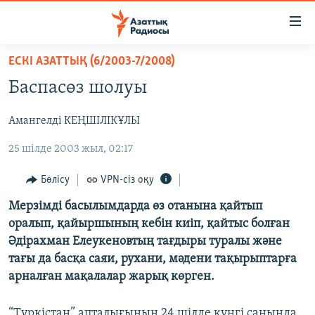
Accessibility
links
Skip
ЕСКІ АЗАТТЫҚ (6/2003-7/2008)
to
ЖАҢАЛЫҚТАР
Баспасөз шолуы
main
САЯСАТ
content
Амангелді КЕҢШІЛІКҰЛЫ
AZATTYQTV
Skip
to
25 шілде 2003 жыл, 02:17
ҚАҢТАР ОҚИҒАСЫ
main
АДАМ ҚҰҚЫҚТАРЫ
Navigation
Бөлісу
VPN-сіз оқу
Skip
ӘЛЕУМЕТ
Мерзімді басылымдарда өз отанына қайтып
to
оралып, қайыршының кебін киіп, қайтыс болған
ӘЛЕМ
Search
Әдірахман Елеукеновтың тағдыры туралы және
АРНАЙЫ ЖОБАЛАР
тағы да басқа саяи, рухани, мәдени тақырыптарға
арналған мақалалар жарық көрген.
Русский
“Түркістан” апталығының 24 шілде күнгі санында