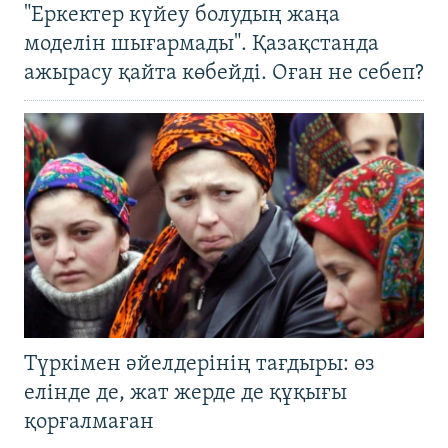
"Еркектер күйеу болудың жаңа
моделін шығармады". Қазақстанда
ажырасу қайта көбейді. Оған не себеп?
Түркімен әйелдерінің тағдыры: өз
елінде де, жат жерде де құқығы
қорғалмаған