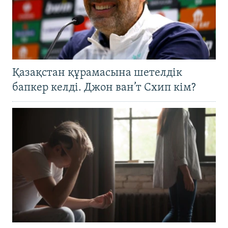
Қазақстан құрамасына шетелдік
бапкер келді. Джон ван’т Схип кім?