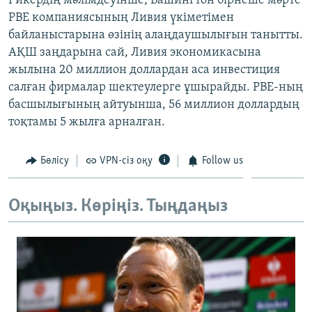
Рикердің мәлімдеуінше, Вашингтон бірнеше мәрте
ЖАЗЫЛЫҢЫЗ
РВЕ компаниясының Ливия үкіметімен
байланыстарына өзінің алаңдаушылығын танытты.
АҚШ заңдарына сай, Ливия экономикасына
жылына 20 миллион доллардан аса инвестиция
Басқа тілдерде
салған фирмалар шектеулерге ұшырайды. РВЕ-ның
басшылығының айтуынша, 56 миллион доллардың
тоқтамы 5 жылға арналған.
Бөлісу
VPN-сіз оқу
Follow us
Оқыңыз. Көріңіз. Тыңдаңыз