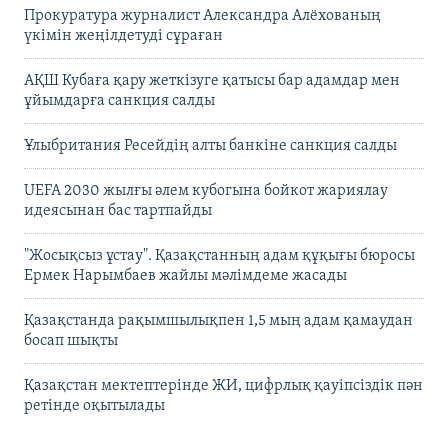
Прокуратура журналист Александра Алёхованың
үкімін жеңілдетуді сұраған
АҚШ Кубаға қару жеткізуге қатысы бар адамдар мен
ұйымдарға санкция салды
Ұлыбритания Ресейдің алты банкіне санкция салды
UEFA 2030 жылғы әлем кубогына бойкот жариялау
идеясынан бас тартпайды
"Жосықсыз ұстау". Қазақстанның адам құқығы бюросы
Ермек Нарымбаев жайлы мәлімдеме жасады
Қазақстанда рақымшылықпен 1,5 мың адам қамаудан
босап шықты
Қазақстан мектептерінде ЖИ, цифрлық қауіпсіздік пән
ретінде оқытылады