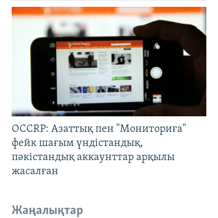
OCCRP: Азаттық пен "Мониториға"
фейк шағым үндістандық,
пәкістандық аккаунттар арқылы
жасалған
Жаңалықтар