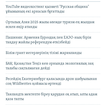
YouTube видеохостинг қызметі "Русская община"
ұйымының екі арнасын бұғаттады
Орталық Азия 2025 жылы әлемде туризм ең жылдам
өскен өңір атанды
Пашинян: Армения Еуроодақ пен ЕАЭО-ның бірін
таңдау жайлы референдум өткізбейді
Білім грант иегерлерінің тізімі жарияланды
БАҚ: Қазақстан Теңіз кен орнында экологиялық заң
талабы сақталмаған дейді
Ресейдің Екатеринбург қаласында дрон шабуылынан
соң Wildberries қоймасы өртенді
Таиландта мектепте біреу қарудан оқ атып, алты адам
қаза тапты