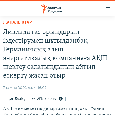
Accessibility
links
Skip
ЖАҢАЛЫҚТАР
to
ЖАҢАЛЫҚТАР
Ливияда газ орындарын
main
САЯСАТ
content
іздестірумен шұғылданбақ
AZATTYQTV
Skip
Германиялық алып
to
ҚАҢТАР ОҚИҒАСЫ
энергетикалық компанияға АҚШ
main
АДАМ ҚҰҚЫҚТАРЫ
Navigation
шектеу салатындығын айтып
Skip
ӘЛЕУМЕТ
ескерту жасап отыр.
to
ӘЛЕМ
Search
7 тамыз 2003 жыл, 16:07
АРНАЙЫ ЖОБАЛАР
Бөлісу
VPN-сіз оқу
Русский
АҚШ мемілекеттік департаментінің өкілі Филип