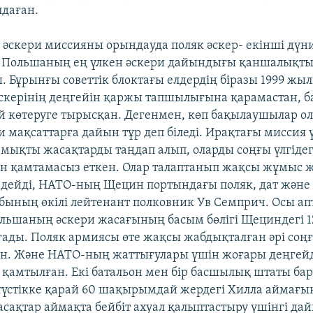
даған.
әскери миссияны орындауда поляк әскер- екінші дүн
рі Польшаның ең үлкен әскери дайындығы қаншалықт
ы. Бұрынғы советтік блоктағы елдердің біразы 1999 жы
әскерінің деңгейін қаржы тапшылығына қарамастан, 
ай көтеруге тырысқан. Дегенмен, көп бақылаушылар о
и мақсаттарға дайын тұр деп біледі. Ирақтағы миссия 
мықты жасақтарды таңдап алып, оларды соңғы үлгідег
 қамтамасыз еткен. Олар талаптанып жақсы жұмыс ж
і- дейді, НАТО-ның Щецин портындағы поляк, дат және
бының өкілі лейтенант полковник Ув Семприч. Осы ап
ольшаның әскери жасағының басым бөлігі Щециндегі 1
ады. Поляк армиясы өте жақсы жабдықталған әрі соңғ
н. Және НАТО-ның жаттығулары үшін жоғары деңгейд
қамтылған. Екі батальон мен бір басшылық штаты бар
түстікке қарай 60 шақырымдай жердегі Хилла аймағ
 жасақтар аймақта бейбіт ахуал қалыптастыру үшінгі 