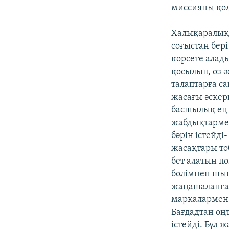
миссияны қол
Халықаралық 
соғыстан бе
көрсете алад
қосылып, өз 
талаптарға с
жасағы әскер
басшылық ең 
жабдықтармен
бәрін істейд
жасақтары то
бет алатын п
бөлімнен шығ
жаңашаланға
маркалармен 
Бағдадтан оң
істейді. Бұл