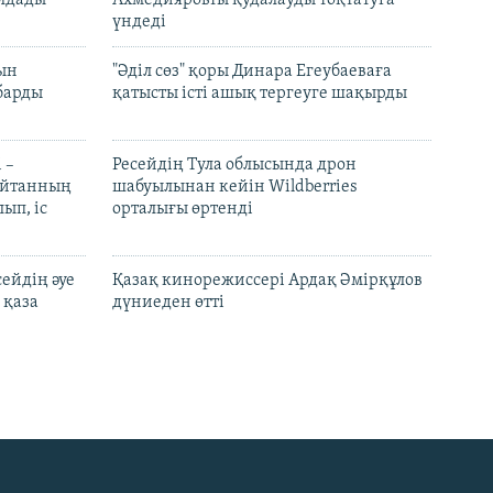
үндеді
рын
"Әділ сөз" қоры Динара Егеубаеваға
барды
қатысты істі ашық тергеуге шақырды
 –
Ресейдің Тула облысында дрон
шайтанның
шабуылынан кейін Wildberries
ып, іс
орталығы өртенді
ейдің әуе
Қазақ кинорежиссері Ардақ Әмірқұлов
 қаза
дүниеден өтті