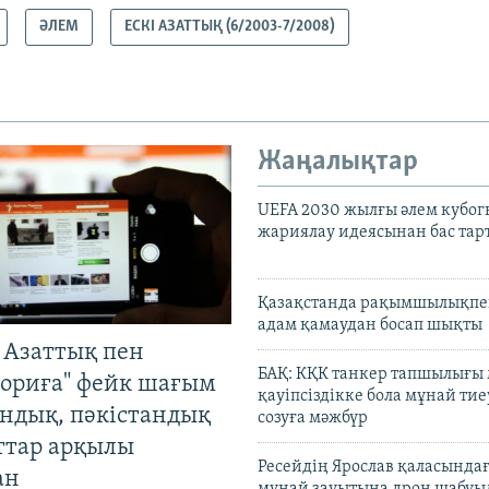
ӘЛЕМ
ЕСКІ АЗАТТЫҚ (6/2003-7/2008)
Жаңалықтар
UEFA 2030 жылғы әлем кубог
жариялау идеясынан бас та
Қазақстанда рақымшылықпен
адам қамаудан босап шықты
 Азаттық пен
БАҚ: КҚК танкер тапшылығы
ориға" фейк шағым
қауіпсіздікке бола мұнай тиеу
андық, пәкістандық
созуға мәжбүр
ттар арқылы
Ресейдің Ярослав қаласындағ
ан
мұнай зауытына дрон шабуы