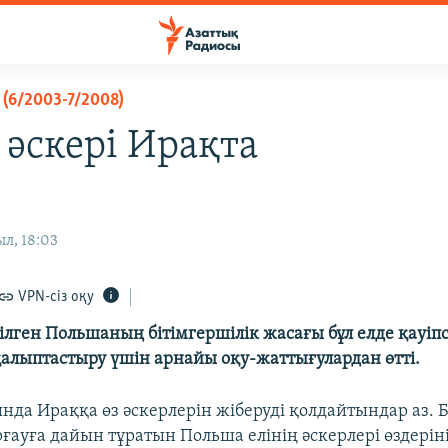
(6/2003-7/2008)
 әскері Ирақта
л, 18:03
VPN-сіз оқу
лген Польшаның бітімгершілік жасағы бұл елде қауіпс
 қалыптастыру үшін арнайы оқу-жаттығулардан өтті.
да Ираққа өз әскерлерін жіберуді қолдайтындар аз. Бі
ғауға дайын тұратын Польша елінің әскерлері өздерін