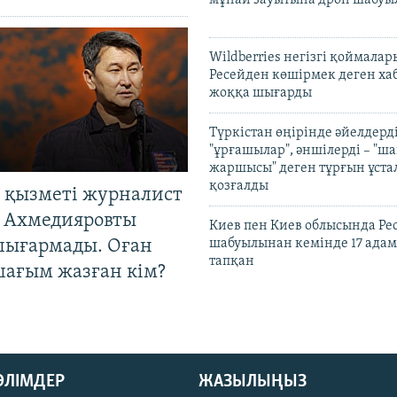
Wildberries негізгі қоймала
Ресейден көшірмек деген ха
жоққа шығарды
Түркістан өңірінде әйелдерді
"ұрғашылар", әншілерді – "
жаршысы" деген тұрғын ұстал
қозғалды
 қызметі журналист
 Ахмедияровты
Киев пен Киев облысында Рес
шығармады. Оған
шабуылынан кемінде 17 адам
тапқан
шағым жазған кім?
БӨЛІМДЕР
ЖАЗЫЛЫҢЫЗ