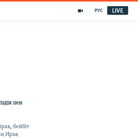
LIVE
РУС
іздік пен
рақ, бейбіт
ің Ирақ