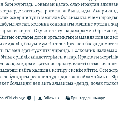
 бері жүргізді. Сонымен қатар, олар Ирақтан алынға
ң жерлерде жаттығулар жасап дайындалды. Американ
ляк әскеріне түнгі мезгілде бұл аймақта үнемі ирақты
шабуыл жасап, колонна соңындағы мәшине артына ж
ларын ескертті. Оқу-жаттығу шараларымен бірге әске
ығыс оқулары деген орталықтың мамандарынан дәрі
икемделіп, болуы мүмкін текетірес пен басқа да мәсе
кті тіл мен әдет-ғұрыпты үйренді. Полковник Валдема
 бітімгершілік міндеттерімен қатар, Ирақтағы жергілік
н жақсы қарым-қатынас орнату, елдегі соғыс кезінде
дарды қайта қалпына келтіру екенін айтты. Осы жерде
ек бұл қарсы реакция тудырады деп ойламаймын. Біра
екет болмайды деп айта алмайсыз –дейді, поляк полков
VPN-сіз оқу
Follow us
Принтерден шығару