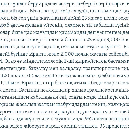
 қол ұшын беру арқылы әскери шеберліктерін көрсет
ын айтады. Біз ол жерде өмір сүрудің шынымен де қау
нмен біз сол үшін жаттықтық дейді 23 жасар поляк әске
 Араб әдет-ғұрпына үйреніп, олармен тіл табысып түсін
 олар бізге қас жауындай қарамайды деп үміттенем дей
ында поляк әскері. Польша бастаған 22 елдің 9,000 әс
алығындағы қауіпсіздікті қамтамасыз етуге жауапты. 
ейі бүгінде Ирақта және 2,000 поляк жасағы сейсенбі
. Олар өз міндеттемелерін 1-ші қыркүйектен бастамақ.
деттегідей, бақылау мен қалқалау, транспорт және ғ
, 420 поляк 100 латвия 45 литва жасағына қолбасшылық
ыбыло. Бірақ ол, егер бізге оқ атылса бізде оларға со
ек деген. Басында поляктықтар халықаралық аренадағ
қтанышпен қабылдаған еді, соңғы кезде тіпті күн са
 қарсы жасалып жатқан шабуылдардан кейін, халықа
рген көптеген азаматтар қауіптің ушыққанын сезіне 
 басында жүргізілген сауалнамада 952 поляк әскерінің
ққа әскер жіберуге қарсы екенін танытса, 36 процент