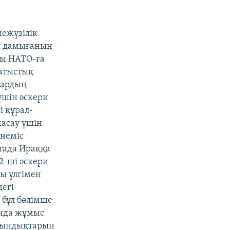
иежүзілік
ы дамығанын
лы НАТО-ға
батыстық
лардың
үшін әскери
і құрал-
асау үшін
 неміс
тада Ираққа
2-ші әскери
ы үлгімен
егі
 бұл бөлімше
ында жұмыс
дайындықтарын