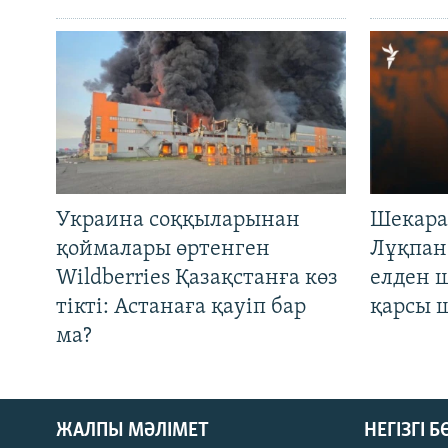
Украина соққыларынан
Шекара
қоймалары өртенген
Лұқпан
Wildberries Қазақстанға көз
елден 
тікті: Астанаға қауіп бар
қарсы 
ма?
ЖАЛПЫ МӘЛІМЕТ
НЕГІЗГІ 