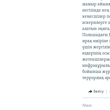
мамыр айынан
негізінде ке
кеңесшілер по
әскерилерге 
алатын оқиға
Польшадағы Ш
ирақ өміріне 
үшін жергілі
өздерінің осы
жетекшілерме
инфрақұрылым
бойынша жүрс
террорлық әр
Бөлісу
Айдар