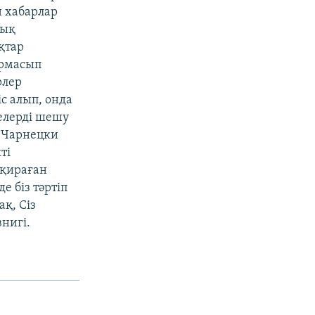
н хабарлар
дық
қтар
армасып
рлер
с алып, онда
лелерді шешу
р Чарнецки
ті
 қираған
 біз тәртіп
қ, Сіз
нигі.