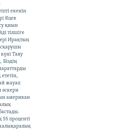
е
іпті екенін
рі Яцек
ісу қиын
ді тілшіге
кері Ирақтың
Басқарушы
 күні Таяу
 Біздің
имараттарды
 ететін,
лай жауап
ы әскери
йын американ
ралық
бастады.
 55 проценті
і халықаралық