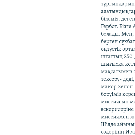
тұрғындарына
алатындықтар
білеміз, деге
Гербот. Бізге
болады. Мен,
берген сұхбат
оңтүстік орт
штаттың 250-д
шығысқа кетті
мақсатымыз ә
тексеру- деді
майор Зенон Щ
беруіміз кер
миссиясын ма
әскерилеріне
миссиямен жү
Шілде айының
өздерінің Ира