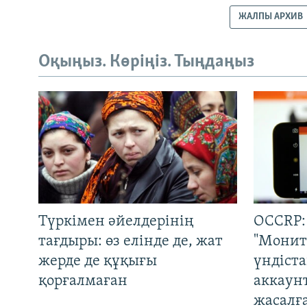
ЖАЛПЫ АРХИВ
Оқыңыз. Көріңіз. Тыңдаңыз
Түркімен әйелдерінің
OCCRP:
тағдыры: өз елінде де, жат
"Монит
жерде де құқығы
үндіст
қорғалмаған
аккаун
жасалғ