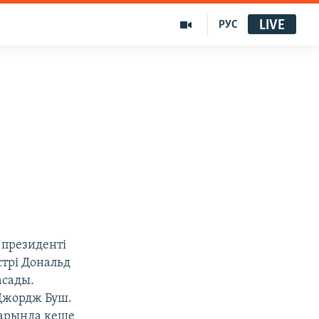
LIVE
РУС
 президенті
трі Дональд
асады.
 Джордж Буш.
зарында кеше