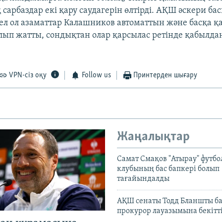
сарбаздар екі қару саудагерін өлтірді. АҚШ әскери 
ссел ол азаматтар Калашников автоматтын және басқа 
ып жатты, сондықтан олар қарсылас ретінде қабылда
VPN-сіз оқу
Follow us
Принтерден шығару
Жаңалықтар
Самат Смақов "Атырау" футбо
клубының бас бапкері болып
тағайындалды
АҚШ сенаты Тодд Бланшты ба
прокурор лауазымына бекітт