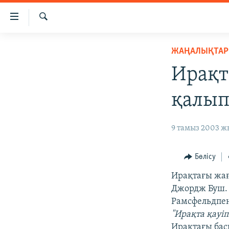
Accessibility
links
İздеу
Skip
ЖАҢАЛЫҚТАР
ЖАҢАЛЫҚТАР
to
САЯСАТ
main
Ирақт
content
AZATTYQTV
Skip
қалып
ҚАҢТАР ОҚИҒАСЫ
to
main
АДАМ ҚҰҚЫҚТАРЫ
9 тамыз 2003 жы
Navigation
ӘЛЕУМЕТ
Skip
to
ӘЛЕМ
Бөлісу
Search
АРНАЙЫ ЖОБАЛАР
Ирақтағы жағ
Джордж Буш. 
Рамсфельдпен
"Ирақта қауіпс
Ирақтағы бас