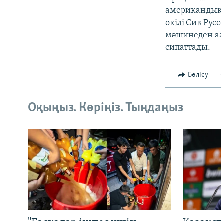
американдық 
өкілі Сив Ру
мәшинеден ал
сипаттады.
Бөлісу
Оқыңыз. Көріңіз. Тыңдаңыз