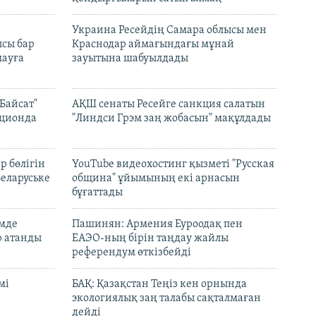
н
Украина Ресейдің Самара облысы мен
сы бар
Краснодар аймағындағы мұнай
ауға
зауытына шабуылдады
Байсат"
АҚШ сенаты Ресейге санкция салатын
кционда
"Линдси Грэм заң жобасын" мақұлдады
р бөлігін
YouTube видеохостинг қызметі "Русская
Беларуське
община" ұйымының екі арнасын
бұғаттады
емде
Пашинян: Армения Еуроодақ пен
р атанды
ЕАЭО-ның бірін таңдау жайлы
референдум өткізбейді
мі
БАҚ: Қазақстан Теңіз кен орнында
экологиялық заң талабы сақталмаған
дейді