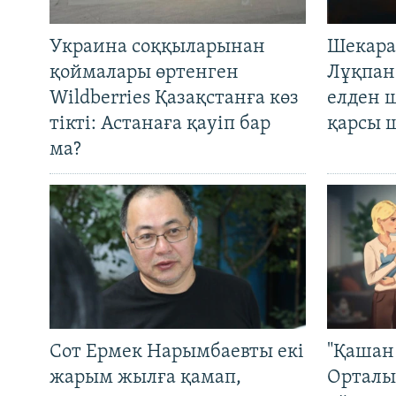
Украина соққыларынан
Шекара
қоймалары өртенген
Лұқпан
Wildberries Қазақстанға көз
елден 
тікті: Астанаға қауіп бар
қарсы 
ма?
Сот Ермек Нарымбаевты екі
"Қашан 
жарым жылға қамап,
Орталы