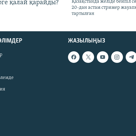
рге қалай қарайды?
Қазақстанда желіде бейпіл с
20-дан астам стример жауап
тартылған
БӨЛІМДЕР
ЖАЗЫЛЫҢЫЗ
р
әлемде
зия