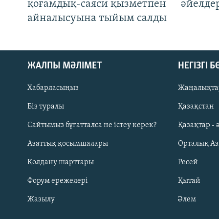
қоғамдық-саяси қызметпен
әйелде
айналысуына тыйым салды
ЖАЛПЫ МӘЛІМЕТ
НЕГІЗГІ 
Хабарласыңыз
Жаңалықта
Біз туралы
Қазақстан
Русский
Сайтымыз бұғатталса не істеу керек?
Қазақтар - 
Азаттық қосымшалары
Орталық А
ЖАЗЫЛЫҢЫЗ
Қолдану шарттары
Ресей
Форум ережелері
Қытай
Жазылу
Әлем
Басқа тілдерде