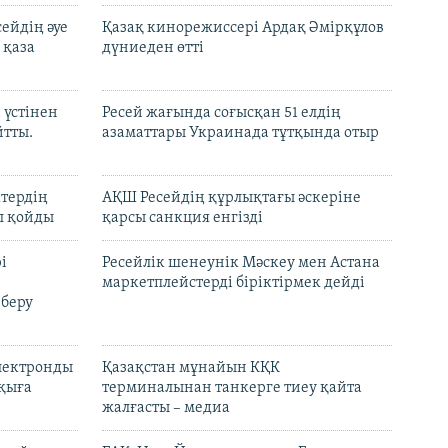
ейдің әуе
Қазақ кинорежиссері Ардақ Әмірқұлов
 қаза
дүниеден өтті
 үстінен
Ресей жағында соғысқан 51 елдің
йтты.
азаматтары Украинада тұтқында отыр
ктердің
АҚШ Ресейдің құрлықтағы әскеріне
л қойды
қарсы санкция енгізді
і
Ресейлік шенеунік Мәскеу мен Астана
маркетплейстерді біріктірмек дейді
 беру
электронды
Қазақстан мұнайын КҚК
лқыға
терминалынан танкерге тиеу қайта
жалғасты – медиа