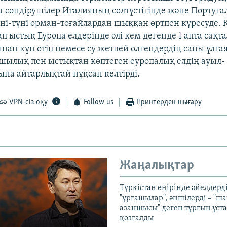
 сөндірушілер Италияның солтүстігінде және Португа
ні-түні орман-тоғайлардан шыққан өртпен күресуде. К
п ыстық Еуропа елдерінде әлі кем дегенде 1 апта сақт
ынан күн өтіп немесе су жетпей өлгендердің саны ұлғая
қшылық пен ыстықтан көптеген еуропалық елдің ауыл-
а айтарлықтай нұқсан келтірді.
VPN-сіз оқу
Follow us
Принтерден шығару
Жаңалықтар
Түркістан өңірінде әйелдерді
"ұрғашылар", әншілерді – "
азаншысы" деген тұрғын ұста
қозғалды