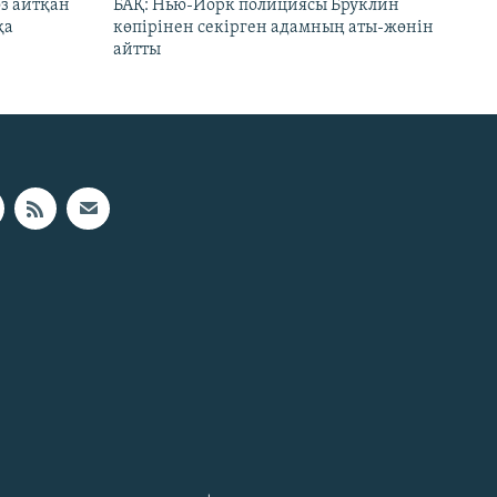
өз айтқан
БАҚ: Нью-Йорк полициясы Бруклин
қа
көпірінен секірген адамның аты-жөнін
айтты