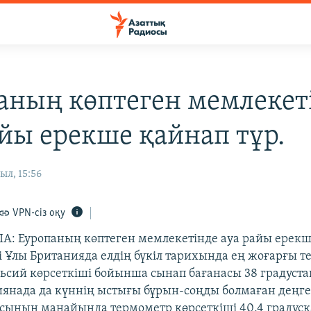
аның көптеген мемлекет
айы ерекше қайнап тұр.
ыл, 15:56
VPN-сіз оқу
: Еуропаның көптеген мемлекетінде ауа райы ерекш
і Ұлы Британияда елдің бүкіл тарихында ең жоғарғы т
ельсий көрсеткіші бойынша сынап бағанасы 38 градуста
ниянада да күннің ыстығы бұрын-соңды болмаған деңге
ының маңайында термометр көрсеткіші 40,4 градусқ