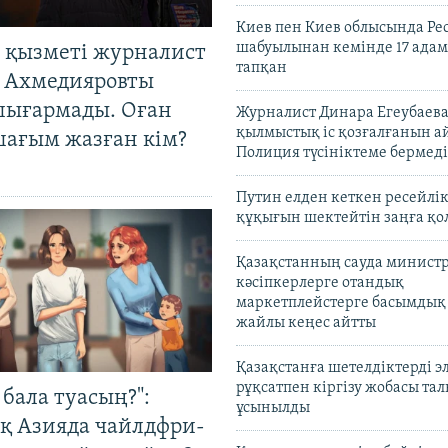
Киев пен Киев облысында Рес
шабуылынан кемінде 17 адам
 қызметі журналист
тапқан
 Ахмедияровты
шығармады. Оған
Журналист Динара Егеубаева
қылмыстық іс қозғалғанын а
шағым жазған кім?
Полиция түсініктеме бермеді
Путин елден кеткен ресейлі
құқығын шектейтін заңға қо
Қазақстанның сауда министр
кәсіпкерлерге отандық
маркетплейстерге басымдық
жайлы кеңес айтты
Қазақстанға шетелдіктерді 
рұқсатпен кіргізу жобасы та
бала туасың?":
ұсынылды
қ Азияда чайлдфри-