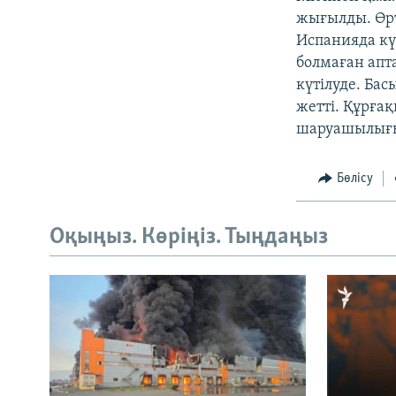
жығылды. Өрт
Испанияда кү
болмаған апта
күтілуде. Бас
жетті. Құрға
шаруашылығын
Бөлісу
Оқыңыз. Көріңіз. Тыңдаңыз