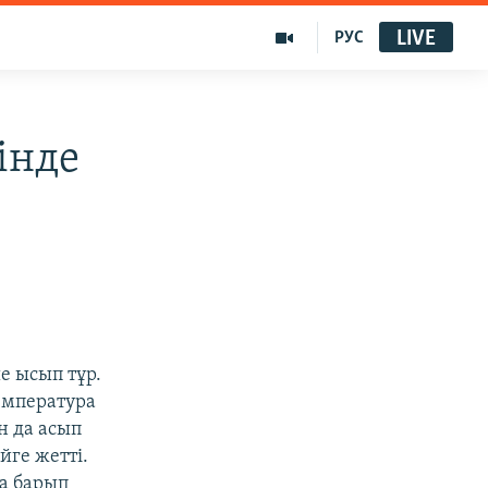
LIVE
РУС
інде
е ысып тұр.
емпература
н да асып
йге жетті.
а барып