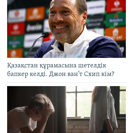
Қазақстан құрамасына шетелдік
бапкер келді. Джон ван’т Схип кім?