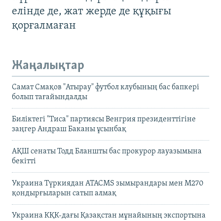
елінде де, жат жерде де құқығы
қорғалмаған
Жаңалықтар
Самат Смақов "Атырау" футбол клубының бас бапкері
болып тағайындалды
Биліктегі "Тиса" партиясы Венгрия президенттігіне
заңгер Андраш Баканы ұсынбақ
АҚШ сенаты Тодд Бланшты бас прокурор лауазымына
бекітті
Украина Түркиядан ATACMS зымырандары мен M270
қондырғыларын сатып алмақ
Украина КҚК-дағы Қазақстан мұнайының экспортына