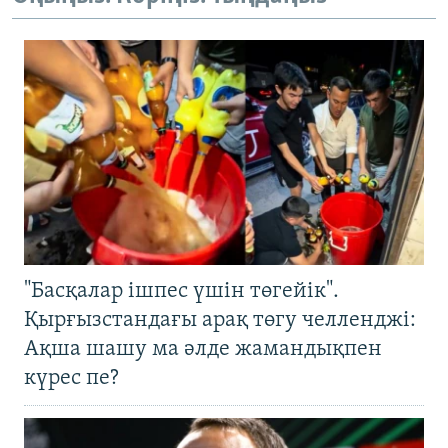
"Басқалар ішпес үшін төгейік".
Қырғызстандағы арақ төгу челленджі:
Ақша шашу ма әлде жамандықпен
күрес пе?