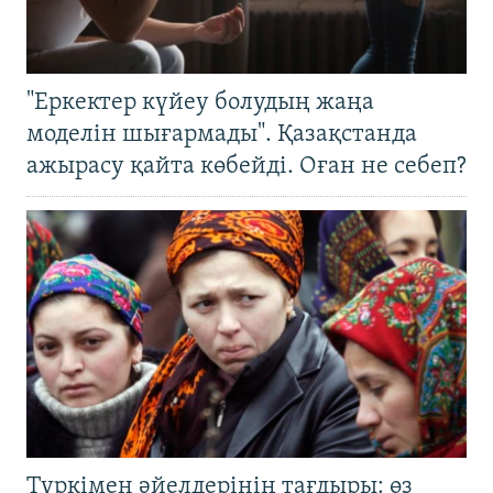
"Еркектер күйеу болудың жаңа
моделін шығармады". Қазақстанда
ажырасу қайта көбейді. Оған не себеп?
Түркімен әйелдерінің тағдыры: өз