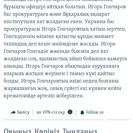
ЖАЗЫЛЫҢЫЗ
бұрыңғы офицері айтқан болатын. Игорь Гончаров
бас прокуратураға және Бұқаралық ақпарат
институтына хат жолдаған екен. Украина бас
прокуратурасы Игорь Гончаровтың хатын зерттеп,
Басқа тілдерде
Гонгаздзенің өліміне қатысты құнды мәлімет
таппадық деп кеше мәлімдеме жасады. Игорь
Гончаров Гонгадзе жөнінде білемін деп хат
жолдаған соң, қылмыстық айып бойынша қамауға
алынды. Игорь Гончаров абақтыдан ауруханаға
апарыла жатқан жерінен 1 тамыз күні қайтыс
болды. Игорь Гончаровтың өлімі неден болғаны
жарияланған жоқ, оның сүйегі екі күннен кейін
крематоийде өртеліп жіберілген.
Бөлісу
VPN-сіз оқу
Follow us
Оқыңыз. Көріңіз. Тыңдаңыз