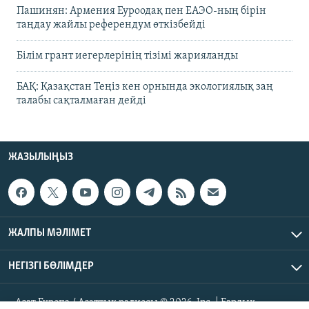
Пашинян: Армения Еуроодақ пен ЕАЭО-ның бірін
таңдау жайлы референдум өткізбейді
Білім грант иегерлерінің тізімі жарияланды
БАҚ: Қазақстан Теңіз кен орнында экологиялық заң
талабы сақталмаған дейді
ЖАЗЫЛЫҢЫЗ
ЖАЛПЫ МӘЛІМЕТ
НЕГІЗГІ БӨЛІМДЕР
Азат Еуропа / Азаттық радиосы © 2026, Inc. | Барлық