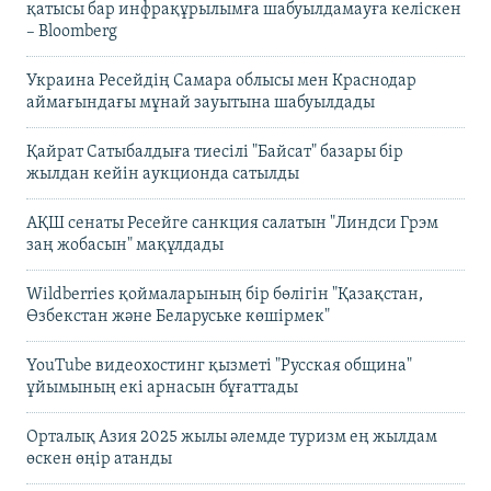
қатысы бар инфрақұрылымға шабуылдамауға келіскен
– Bloomberg
Украина Ресейдің Самара облысы мен Краснодар
аймағындағы мұнай зауытына шабуылдады
Қайрат Сатыбалдыға тиесілі "Байсат" базары бір
жылдан кейін аукционда сатылды
АҚШ сенаты Ресейге санкция салатын "Линдси Грэм
заң жобасын" мақұлдады
Wildberries қоймаларының бір бөлігін "Қазақстан,
Өзбекстан және Беларуське көшірмек"
YouTube видеохостинг қызметі "Русская община"
ұйымының екі арнасын бұғаттады
Орталық Азия 2025 жылы әлемде туризм ең жылдам
өскен өңір атанды