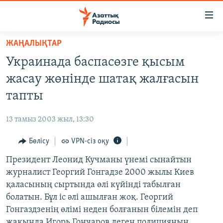
Accessibility
links
Skip
ЖАҢАЛЫҚТАР
to
ЖАҢАЛЫҚТАР
Украинада баспасөзге қысым
main
САЯСАТ
content
жасау жөнінде шатақ жалғасын
AZATTYQTV
Skip
тапты
to
ҚАҢТАР ОҚИҒАСЫ
main
13 тамыз 2003 жыл, 13:30
АДАМ ҚҰҚЫҚТАРЫ
Navigation
Skip
Бөлісу
VPN-сіз оқу
ӘЛЕУМЕТ
to
Президент Леонид Кучманы үнемі сынайтын
ӘЛЕМ
Search
журналист Георгий Гонгадзе 2000 жылы Киев
АРНАЙЫ ЖОБАЛАР
қаласының сыртында өлі күйінді табылған
болатын. Бұл іс әлі ашылған жоқ. Георгий
Русский
Гонгаздзенің өлімі неден болғанын білемін деп
жақында Игорь Гончаров деген полицияның