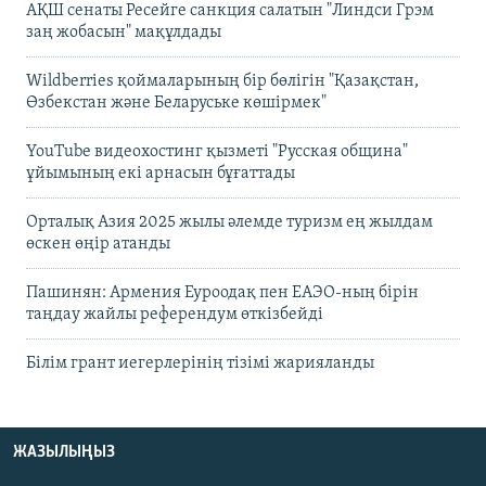
АҚШ сенаты Ресейге санкция салатын "Линдси Грэм
заң жобасын" мақұлдады
Wildberries қоймаларының бір бөлігін "Қазақстан,
Өзбекстан және Беларуське көшірмек"
YouTube видеохостинг қызметі "Русская община"
ұйымының екі арнасын бұғаттады
Орталық Азия 2025 жылы әлемде туризм ең жылдам
өскен өңір атанды
Пашинян: Армения Еуроодақ пен ЕАЭО-ның бірін
таңдау жайлы референдум өткізбейді
Білім грант иегерлерінің тізімі жарияланды
ЖАЗЫЛЫҢЫЗ