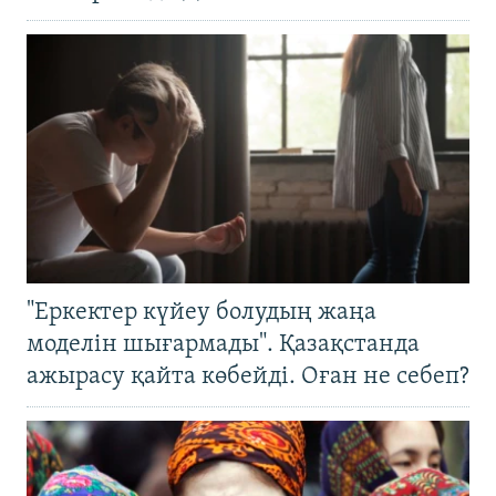
"Еркектер күйеу болудың жаңа
моделін шығармады". Қазақстанда
ажырасу қайта көбейді. Оған не себеп?