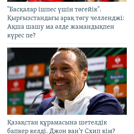
"Басқалар ішпес үшін төгейік".
Қырғызстандағы арақ төгу челленджі:
Ақша шашу ма әлде жамандықпен
күрес пе?
Қазақстан құрамасына шетелдік
бапкер келді. Джон ван’т Схип кім?