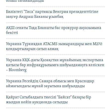
болып тағайындалды
Биліктегі "Тиса" партиясы Венгрия президенттігіне
заңгер Андраш Баканы ұсынбақ
АҚШ сенаты Тодд Бланшты бас прокурор лауазымына
бекітті
Украина Түркиядан ATACMS зымырандары мен M270
қондырғыларын сатып алмақ
Украина КҚК-дағы Қазақстан мұнайының экспортына
қатысы бар инфрақұрылымға шабуылдамауға келіскен
– Bloomberg
Украина Ресейдің Самара облысы мен Краснодар
аймағындағы мұнай зауытына шабуылдады
Қайрат Сатыбалдыға тиесілі "Байсат" базары бір
жылдан кейін аукционда сатылды