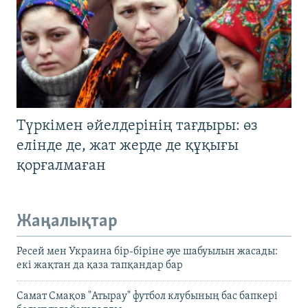
Түркімен әйелдерінің тағдыры: өз
елінде де, жат жерде де құқығы
қорғалмаған
Жаңалықтар
Ресей мен Украина бір-біріне әуе шабуылын жасады:
екі жақтан да қаза тапқандар бар
Самат Смақов "Атырау" футбол клубының бас бапкері