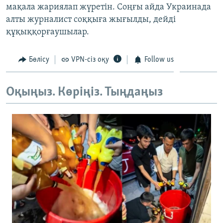
мақала жариялап жүретін. Соңғы айда Украинада
ЖАЗЫЛЫҢЫЗ
алты журналист соққыға жығылды, дейді
құқыққорғаушылар.
Басқа тілдерде
Бөлісу
VPN-сіз оқу
Follow us
Оқыңыз. Көріңіз. Тыңдаңыз