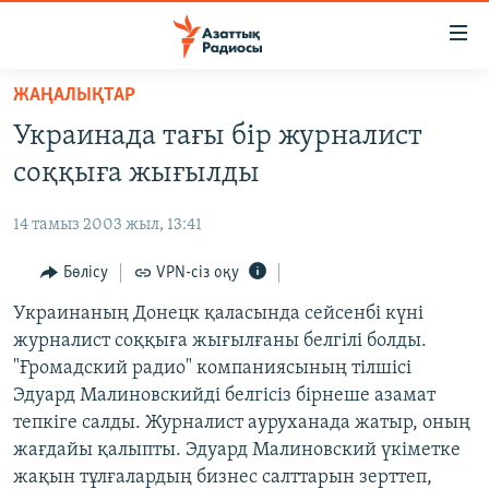
Accessibility
links
Skip
ЖАҢАЛЫҚТАР
to
ЖАҢАЛЫҚТАР
Украинада тағы бір журналист
main
САЯСАТ
content
соққыға жығылды
AZATTYQTV
Skip
to
14 тамыз 2003 жыл, 13:41
ҚАҢТАР ОҚИҒАСЫ
main
АДАМ ҚҰҚЫҚТАРЫ
Бөлісу
VPN-сіз оқу
Navigation
Skip
ӘЛЕУМЕТ
Украинаның Донецк қаласында сейсенбі күні
to
журналист соққыға жығылғаны белгілі болды.
ӘЛЕМ
Search
"Ғромадский радио" компаниясының тілшісі
АРНАЙЫ ЖОБАЛАР
Эдуард Малиновскийді белгісіз бірнеше азамат
тепкіге салды. Журналист ауруханада жатыр, оның
Русский
жағдайы қалыпты. Эдуард Малиновский үкіметке
жақын тұлғалардың бизнес салттарын зерттеп,