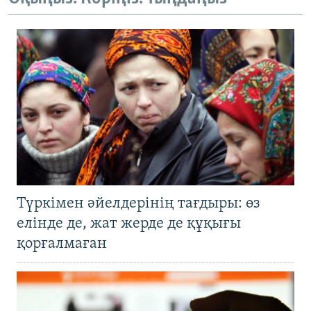
Түркімен әйелдерінің тағдыры: өз
елінде де, жат жерде де құқығы
қорғалмаған