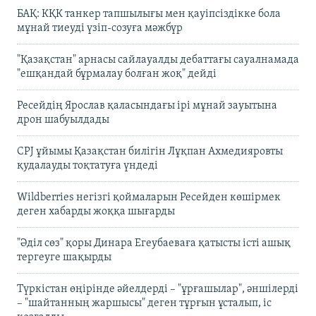
БАҚ: КҚК танкер тапшылығы мен қауіпсіздікке бола
мұнай тиеуді үзіп-созуға мәжбүр
"Қазақстан" арнасы сайлауалды дебаттағы сауалнамада
"ешқандай бұрмалау болған жоқ" дейді
Ресейдің Ярослав қаласындағы ірі мұнай зауытына
дрон шабуылдады
CPJ ұйымы Қазақстан билігін Лұқпан Ахмедияровты
қудалауды тоқтатуға үндеді
Wildberries негізгі қоймаларын Ресейден көшірмек
деген хабарды жоққа шығарды
"Әділ сөз" қоры Динара Егеубаеваға қатысты істі ашық
тергеуге шақырды
Түркістан өңірінде әйелдерді – "ұрғашылар", әншілерді
– "шайтанның жаршысы" деген тұрғын ұсталып, іс