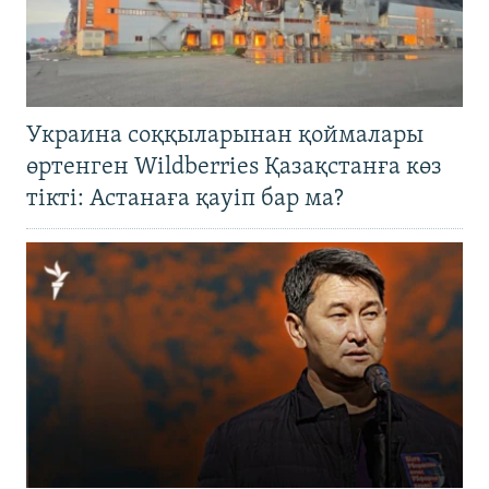
Украина соққыларынан қоймалары
өртенген Wildberries Қазақстанға көз
тікті: Астанаға қауіп бар ма?