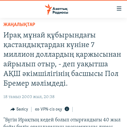
Accessibility
links
Skip
ЖАҢАЛЫҚТАР
to
ЖАҢАЛЫҚТАР
Ирақ мұнай құбырындағы
main
САЯСАТ
content
қастандықтардан күніне 7
AZATTYQTV
Skip
миллион доллардың қаржысынан
to
ҚАҢТАР ОҚИҒАСЫ
айрылып отыр, - деп уақытша
main
АДАМ ҚҰҚЫҚТАРЫ
Navigation
АҚШ әкімшілігінің басшысы Пол
Skip
ӘЛЕУМЕТ
Бремер мәлімдеді.
to
ӘЛЕМ
Search
18 тамыз 2003 жыл, 20:38
АРНАЙЫ ЖОБАЛАР
Бөлісу
VPN-сіз оқу
Русский
"Бүгін Ирақтың кедей болып отырғандығы 40 жыл