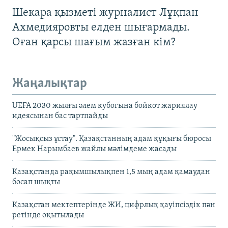
Шекара қызметі журналист Лұқпан
Ахмедияровты елден шығармады.
Оған қарсы шағым жазған кім?
Жаңалықтар
UEFA 2030 жылғы әлем кубогына бойкот жариялау
идеясынан бас тартпайды
"Жосықсыз ұстау". Қазақстанның адам құқығы бюросы
Ермек Нарымбаев жайлы мәлімдеме жасады
Қазақстанда рақымшылықпен 1,5 мың адам қамаудан
босап шықты
Қазақстан мектептерінде ЖИ, цифрлық қауіпсіздік пән
ретінде оқытылады