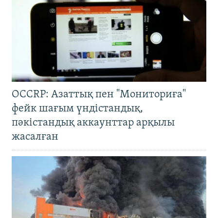
OCCRP: Азаттық пен "Мониториға"
фейк шағым үндістандық,
пәкістандық аккаунттар арқылы
жасалған