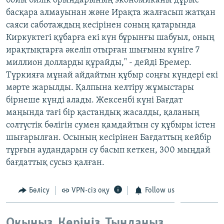
бойы билік орындарының экономиканы дұрыс
ЖАЗЫЛЫҢЫЗ
басқара алмауынан және Ирақта жалғасып жатқан
саяси саботаждың кесірінен соның қатарында
Киркуктегі құбарға екі күн бұрынғы шабуыл, оның
ирақтықтарға әкеліп отырған шығыны күніге 7
Басқа тілдерде
миллион долларды құрайды," - дейді Бремер.
Түркияға мұнай айдайтын құбыр соңғы күндері екі
мәрте жарылды. Қалпына келтіру жұмыстары
бірнеше күнді алады. Жексенбі күні Бағдат
маңында тағі бір қастандық жасалды, қаланың
солтүстік бөлігін сумен қамдайтын су құбыры істен
шығарылған. Осының кесірінен Бағдаттың кейбір
тұрғын аудандарын су басып кеткен, 300 мыңдай
бағдаттық сусыз қалған.
Бөлісу
VPN-сіз оқу
Follow us
Оқыңыз. Көріңіз. Тыңдаңыз