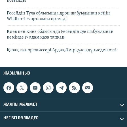
қозғалды
Ресейдің Тула облысында дрон шабуылынан кейін
Wildberries орталығы өртенді
Киев пен Киев облысында Ресейдің әуе шабуылынан
кемінде 17 адам қаза тапқан
Қазақ кинорежиссері Ардақ Әмірқұлов дүниеден өтті
ЖАЗЫЛЫҢЫЗ
ЖАЛПЫ МӘЛІМЕТ
НЕГІЗГІ БӨЛІМДЕР