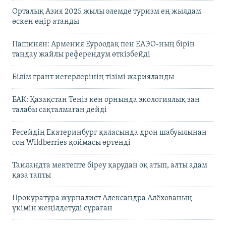
Орталық Азия 2025 жылы әлемде туризм ең жылдам
өскен өңір атанды
Пашинян: Армения Еуроодақ пен ЕАЭО-ның бірін
таңдау жайлы референдум өткізбейді
Білім грант иегерлерінің тізімі жарияланды
БАҚ: Қазақстан Теңіз кен орнында экологиялық заң
талабы сақталмаған дейді
Ресейдің Екатеринбург қаласында дрон шабуылынан
соң Wildberries қоймасы өртенді
Таиландта мектепте біреу қарудан оқ атып, алты адам
қаза тапты
Прокуратура журналист Александра Алёхованың
үкімін жеңілдетуді сұраған