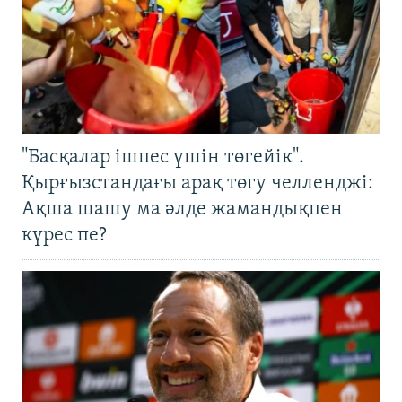
"Басқалар ішпес үшін төгейік".
Қырғызстандағы арақ төгу челленджі:
Ақша шашу ма әлде жамандықпен
күрес пе?