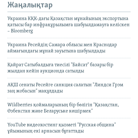
Жаңалықтар
Украина КҚК-дағы Қазақстан мұнайының экспортына
қатысы бар инфрақұрылымға шабуылдамауға келіскен
– Bloomberg
Украина Ресейдің Самара облысы мен Краснодар
аймағындағы мұнай зауытына шабуылдады
Қайрат Сатыбалдыға тиесілі "Байсат" базары бір
жылдан кейін аукционда сатылды
АҚШ сенаты Ресейге санкция салатын "Линдси Грэм
заң жобасын" мақұлдады
Wildberries қоймаларының бір бөлігін "Қазақстан,
Өзбекстан және Беларуське көшірмек"
YouTube видеохостинг қызметі "Русская община"
ұйымының екі арнасын бұғаттады