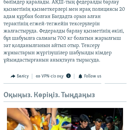
бөлімдер қаралады. АҚШ-тың федералды барлау
ЖАЗЫЛЫҢЫЗ
қызметінің қызметкерлері мен ирақ полициясы 20
адам құрбан болған Бағдадта орын алған
терактінің егжей-тегжейін тексерулерін
жалғастыруда. Федералды барлау қызметінің өкілі,
Басқа тілдерде
бұл шабуылға салмағы 700 кг болатын жарылғыш
зат қолданылғанын айтып отыр. Тексеру
жұмыстарын жүргізушілер шабуылды кімдер
ұйымдастырғанын анықтауға тырысуда.
Бөлісу
VPN-сіз оқу
Follow us
Оқыңыз. Көріңіз. Тыңдаңыз