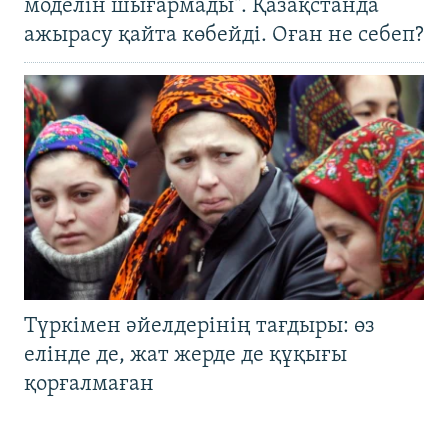
моделін шығармады". Қазақстанда
ажырасу қайта көбейді. Оған не себеп?
Түркімен әйелдерінің тағдыры: өз
елінде де, жат жерде де құқығы
қорғалмаған