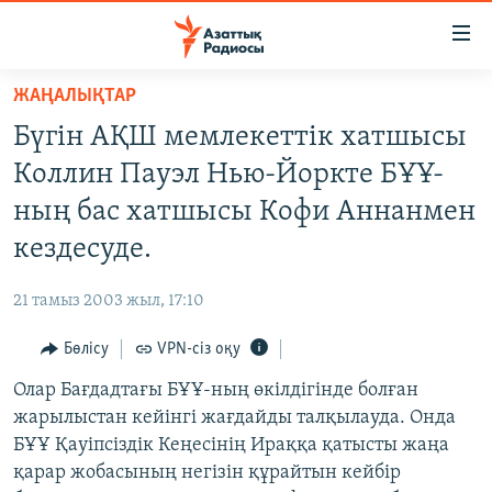
Accessibility
links
Skip
ЖАҢАЛЫҚТАР
to
ЖАҢАЛЫҚТАР
Бүгін АҚШ мемлекеттік хатшысы
main
САЯСАТ
content
Коллин Пауэл Нью-Йоркте БҰҰ-
AZATTYQTV
Skip
ның бас хатшысы Кофи Аннанмен
to
ҚАҢТАР ОҚИҒАСЫ
кездесуде.
main
АДАМ ҚҰҚЫҚТАРЫ
Navigation
21 тамыз 2003 жыл, 17:10
Skip
ӘЛЕУМЕТ
to
Бөлісу
VPN-сіз оқу
ӘЛЕМ
Search
Олар Бағдадтағы БҰҰ-ның өкілдігінде болған
АРНАЙЫ ЖОБАЛАР
жарылыстан кейінгі жағдайды талқылауда. Онда
БҰҰ Қауіпсіздік Кеңесінің Ираққа қатысты жаңа
Русский
қарар жобасының негізін құрайтын кейбір