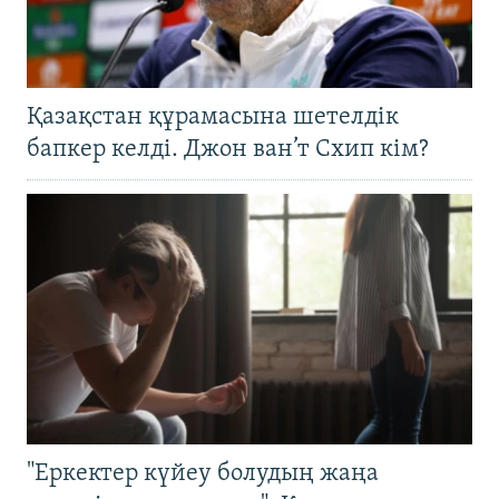
Қазақстан құрамасына шетелдік
бапкер келді. Джон ван’т Схип кім?
"Еркектер күйеу болудың жаңа