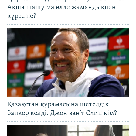
Ақша шашу ма әлде жамандықпен
күрес пе?
Қазақстан құрамасына шетелдік
бапкер келді. Джон ван’т Схип кім?