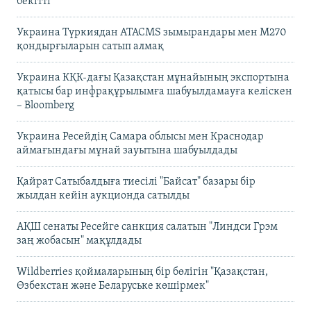
бекітті
Украина Түркиядан ATACMS зымырандары мен M270
қондырғыларын сатып алмақ
Украина КҚК-дағы Қазақстан мұнайының экспортына
қатысы бар инфрақұрылымға шабуылдамауға келіскен
– Bloomberg
Украина Ресейдің Самара облысы мен Краснодар
аймағындағы мұнай зауытына шабуылдады
Қайрат Сатыбалдыға тиесілі "Байсат" базары бір
жылдан кейін аукционда сатылды
АҚШ сенаты Ресейге санкция салатын "Линдси Грэм
заң жобасын" мақұлдады
Wildberries қоймаларының бір бөлігін "Қазақстан,
Өзбекстан және Беларуське көшірмек"