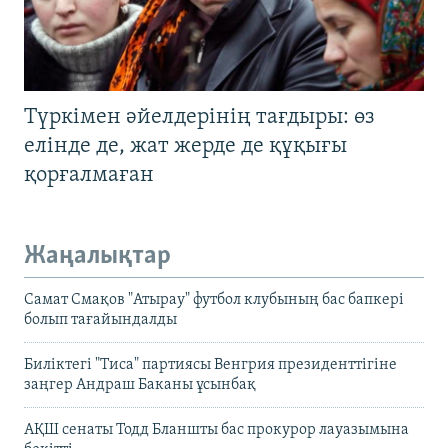
Түркімен әйелдерінің тағдыры: өз
елінде де, жат жерде де құқығы
қорғалмаған
Жаңалықтар
Самат Смақов "Атырау" футбол клубының бас бапкері
болып тағайындалды
Биліктегі "Тиса" партиясы Венгрия президенттігіне
заңгер Андраш Баканы ұсынбақ
АҚШ сенаты Тодд Бланшты бас прокурор лауазымына