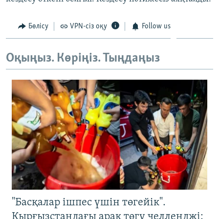
ЖАЗЫЛЫҢЫЗ
Бөлісу
VPN-сіз оқу
Follow us
Басқа тілдерде
Оқыңыз. Көріңіз. Тыңдаңыз
"Басқалар ішпес үшін төгейік".
Қырғызстандағы арақ төгу челленджі: