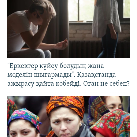
"Еркектер күйеу болудың жаңа
моделін шығармады". Қазақстанда
ажырасу қайта көбейді. Оған не себеп?