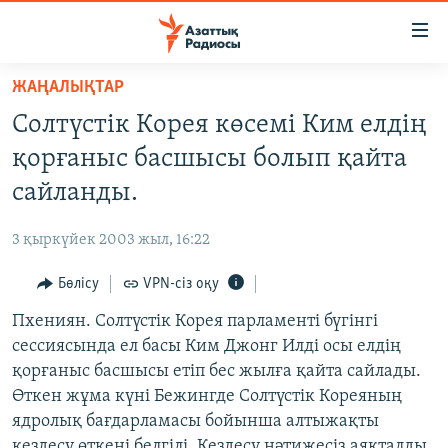
Accessibility
links
Skip
ЖАҢАЛЫҚТАР
to
ЖАҢАЛЫҚТАР
Солтүстік Корея көсемі Ким елдің
main
САЯСАТ
content
қорғаныс басшысы болып қайта
AZATTYQTV
Skip
сайланды.
to
ҚАҢТАР ОҚИҒАСЫ
main
3 қыркүйек 2003 жыл, 16:22
АДАМ ҚҰҚЫҚТАРЫ
Navigation
Skip
Бөлісу
VPN-сіз оқу
ӘЛЕУМЕТ
to
Пхениян. Солтүстік Корея парламенті бүгінгі
ӘЛЕМ
Search
сессиясында ел басы Ким Джонг Илді осы елдің
АРНАЙЫ ЖОБАЛАР
қорғаныс басшысы етіп бес жылға қайта сайлады.
Өткен жұма күні Бежингде Солтүстік Кореяның
Русский
ядролық бағдарламасы бойынша алтыжақты
кездесу өткені белгілі. Кездесу нәтижесіз аяқталды.