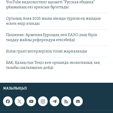
YouTube видеохостинг қызметі "Русская община"
ұйымының екі арнасын бұғаттады
Орталық Азия 2025 жылы әлемде туризм ең жылдам
өскен өңір атанды
Пашинян: Армения Еуроодақ пен ЕАЭО-ның бірін
таңдау жайлы референдум өткізбейді
Білім грант иегерлерінің тізімі жарияланды
БАҚ: Қазақстан Теңіз кен орнында экологиялық заң
талабы сақталмаған дейді
ЖАЗЫЛЫҢЫЗ