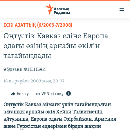
Accessibility
links
Skip
ЕСКІ АЗАТТЫҚ (6/2003-7/2008)
to
ЖАҢАЛЫҚТАР
Оңтүстік Кавказ еліне Европа
main
САЯСАТ
content
одағы өзінің арнайы өкілін
AZATTYQTV
Skip
тағайындады
to
ҚАҢТАР ОҚИҒАСЫ
main
Әбдіғани ЖИЕНБАЙ
АДАМ ҚҰҚЫҚТАРЫ
Navigation
Skip
18 қыркүйек 2003 жыл, 20:07
ӘЛЕУМЕТ
to
ӘЛЕМ
Бөлісу
VPN-сіз оқу
Search
АРНАЙЫ ЖОБАЛАР
Оңтүстік Кавказ аймағы үшін тағайындалған
алғашқы арнайы өкіл Хейки Талвитиенің
айтуынша, Европа одағы Әзірбайжан, Армения
Русский
және Гүржістан елдерімен бірден жақын