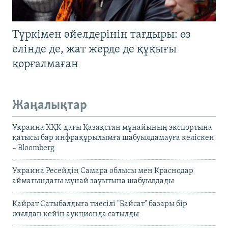
Түркімен әйелдерінің тағдыры: өз
елінде де, жат жерде де құқығы
қорғалмаған
Жаңалықтар
Украина КҚК-дағы Қазақстан мұнайының экспортына
қатысы бар инфрақұрылымға шабуылдамауға келіскен
– Bloomberg
Украина Ресейдің Самара облысы мен Краснодар
аймағындағы мұнай зауытына шабуылдады
Қайрат Сатыбалдыға тиесілі "Байсат" базары бір
жылдан кейін аукционда сатылды