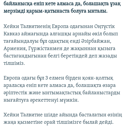
байланысқа еніп кете алмаса да, болашақта ұзақ
ЖАЗЫЛЫҢЫЗ
мерзімді қарым-қатынаста болуға ынталы.
Хейки Талвитиенің Европа одағынан Оңтүстік
Басқа тілдерде
Кавказ аймағында алғашқы арнайы өкіл болып
тағайындалуы бұл одақтың енді Әзірбайжан,
Армения, Гүржістанмен де жақыннан қызыға
бастағандығынан белгі беретіндей деп жазады
тілшіміз.
Европа одағы бұл 3 елмен бірден қоян-қолтық
араласқа еніп кете алмаса да, болашақта өзара
әріптестік және ынтымақтастық байланыстарды
нығайтуға әрекеттенуі мүмкін.
Хейки Талвитие шілде айында басталатын өзінің
жаңа қызметіне орай тілшімізге былай дейді.