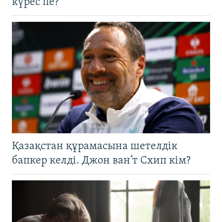
күрес пе?
Қазақстан құрамасына шетелдік
бапкер келді. Джон ван’т Схип кім?