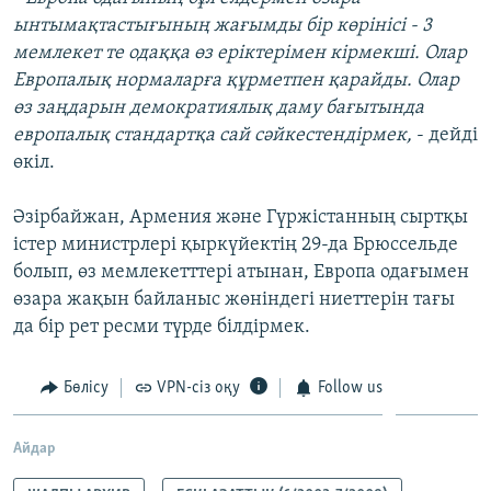
ынтымақтастығының жағымды бір көрінісі - 3
мемлекет те одаққа өз еріктерімен кірмекші. Олар
Европалық нормаларға құрметпен қарайды. Олар
өз заңдарын демократиялық даму бағытында
европалық стандартқа сай сәйкестендірмек,
- дейді
өкіл.
Әзірбайжан, Армения және Гүржістанның сыртқы
істер министрлері қыркүйектің 29-да Брюссельде
болып, өз мемлекетттері атынан, Европа одағымен
өзара жақын байланыс жөніндегі ниеттерін тағы
да бір рет ресми түрде білдірмек.
Бөлісу
VPN-сіз оқу
Follow us
Айдар