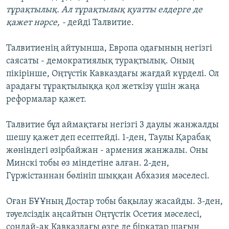
тұрақтылық. Ал тұрақтылық қуатты елдерге де
қажет нәрсе, -
дейді Талвитие.
Талвитиенің айтуынша, Европа одағының негізгі
саясаты - демократиялық турақтылық. Оның
пікірінше, Оңтүстік Кавказдағы жағдай күрделі. Ол
арадағы тұрақтылыққа қол жеткізу үшін жаңа
реформалар қажет.
Талвитие бұл аймақтағы негізгі 3 даулы жанжалды
шешу қажет деп есептейді. 1-ден, Таулы Қарабақ
жөніндегі әзірбайжан - армения жанжалы. Оны
Минскі тобы өз міндетіне алған. 2-ден,
Гүржістаннан бөлініп шыққан Абхазия мәселесі.
Оған БҰҰның Достар тобы бақылау жасайды. 3-ден,
тәуелсіздік аңсайтын Оңтүстік Осетия мәселесі,
сондай-ақ Кавказдағы өзге де бірқатар шағын