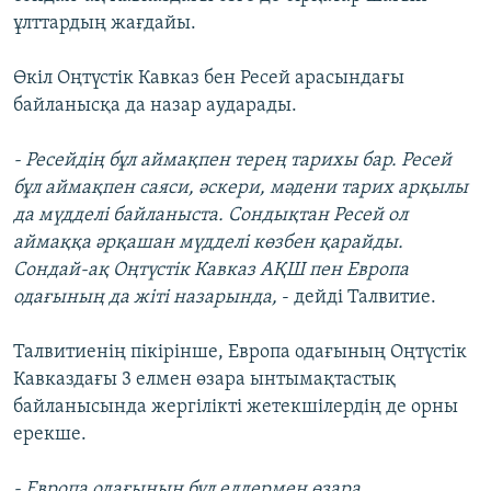
ұлттардың жағдайы.
Өкіл Оңтүстік Кавказ бен Ресей арасындағы
байланысқа да назар аударады.
- Ресейдің бұл аймақпен терең тарихы бар. Ресей
бұл аймақпен саяси, әскери, мәдени тарих арқылы
да мүдделі байланыста. Сондықтан Ресей ол
аймаққа әрқашан мүдделі көзбен қарайды.
Сондай-ақ Оңтүстік Кавказ АҚШ пен Европа
одағының да жіті назарында,
- дейді Талвитие.
Талвитиенің пікірінше, Европа одағының Оңтүстік
Кавказдағы 3 елмен өзара ынтымақтастық
байланысында жергілікті жетекшілердің де орны
ерекше.
- Европа одағының бұл елдермен өзара