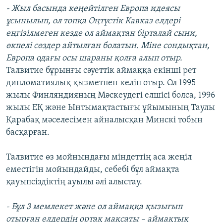
- Жыл басында кеңейтілген Европа идеясы
ұсынылып, ол топқа Оңтүстік Кавказ елдері
еңгізілмеген кезде ол аймақтан бірталай сыни,
өкпелі сөздер айтылған болатын. Міне сондықтан,
Европа одағы осы шараны қолға алып отыр.
Талвитие бұрынғы сәуеттік аймаққа екінші рет
дипломатиялық қызметпен келіп отыр. Ол 1995
жылы Финляндияның Мәскеудегі елшісі болса, 1996
жылы ЕҚ және Ынтымақтастығы ұйымының Таулы
Қарабақ мәселесімен айналысқан Минскі тобын
басқарған.
Талвитие өз мойнындағы міндеттің аса жеңіл
еместігін мойындайды, себебі бұл аймақта
қауыпсіздіктің ауылы әлі алыстау.
- Бұл 3 мемлекет және ол аймаққа қызығып
отырған елдердің ортақ мақсаты – аймақтық