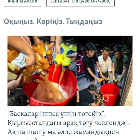
ЖАЛПЫ АРХИВ
ЕСКІ АЗАТТЫҚ (6/2003-7/2008)
Оқыңыз. Көріңіз. Тыңдаңыз
"Басқалар ішпес үшін төгейік".
Қырғызстандағы арақ төгу челленджі:
Ақша шашу ма әлде жамандықпен