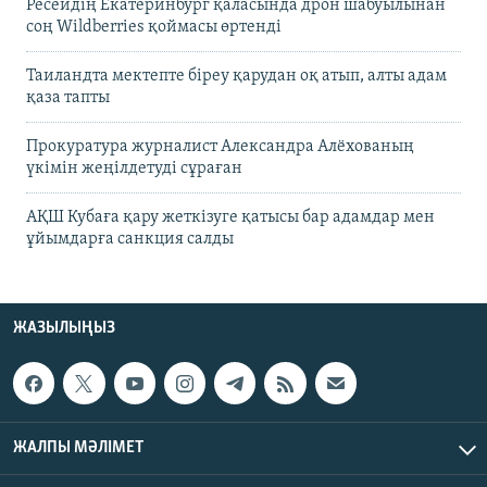
Ресейдің Екатеринбург қаласында дрон шабуылынан
соң Wildberries қоймасы өртенді
Таиландта мектепте біреу қарудан оқ атып, алты адам
қаза тапты
Прокуратура журналист Александра Алёхованың
үкімін жеңілдетуді сұраған
АҚШ Кубаға қару жеткізуге қатысы бар адамдар мен
ұйымдарға санкция салды
ЖАЗЫЛЫҢЫЗ
ЖАЛПЫ МӘЛІМЕТ