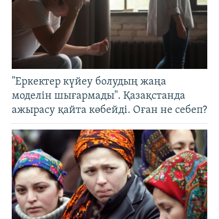
"Еркектер күйеу болудың жаңа
моделін шығармады". Қазақстанда
ажырасу қайта көбейді. Оған не себеп?