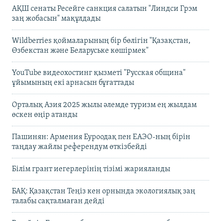
АҚШ сенаты Ресейге санкция салатын "Линдси Грэм
заң жобасын" мақұлдады
Wildberries қоймаларының бір бөлігін "Қазақстан,
Өзбекстан және Беларуське көшірмек"
YouTube видеохостинг қызметі "Русская община"
ұйымының екі арнасын бұғаттады
Орталық Азия 2025 жылы әлемде туризм ең жылдам
өскен өңір атанды
Пашинян: Армения Еуроодақ пен ЕАЭО-ның бірін
таңдау жайлы референдум өткізбейді
Білім грант иегерлерінің тізімі жарияланды
БАҚ: Қазақстан Теңіз кен орнында экологиялық заң
талабы сақталмаған дейді