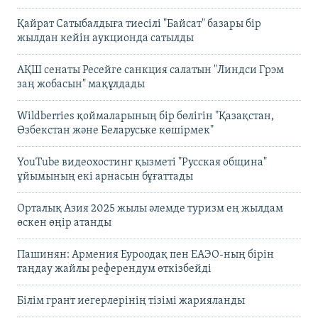
Қайрат Сатыбалдыға тиесілі "Байсат" базары бір
жылдан кейін аукционда сатылды
АҚШ сенаты Ресейге санкция салатын "Линдси Грэм
заң жобасын" мақұлдады
Wildberries қоймаларының бір бөлігін "Қазақстан,
Өзбекстан және Беларуське көшірмек"
YouTube видеохостинг қызметі "Русская община"
ұйымының екі арнасын бұғаттады
Орталық Азия 2025 жылы әлемде туризм ең жылдам
өскен өңір атанды
Пашинян: Армения Еуроодақ пен ЕАЭО-ның бірін
таңдау жайлы референдум өткізбейді
Білім грант иегерлерінің тізімі жарияланды