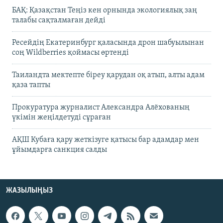
БАҚ: Қазақстан Теңіз кен орнында экологиялық заң
талабы сақталмаған дейді
Ресейдің Екатеринбург қаласында дрон шабуылынан
соң Wildberries қоймасы өртенді
Таиландта мектепте біреу қарудан оқ атып, алты адам
қаза тапты
Прокуратура журналист Александра Алёхованың
үкімін жеңілдетуді сұраған
АҚШ Кубаға қару жеткізуге қатысы бар адамдар мен
ұйымдарға санкция салды
ЖАЗЫЛЫҢЫЗ