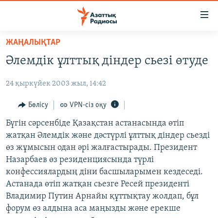
Accessibility
links
Skip
ЖАҢАЛЫҚТАР
to
ЖАҢАЛЫҚТАР
Әлемдік ұлттық діндер сьезі өтуде
main
САЯСАТ
content
24 қыркүйек 2003 жыл, 14:42
AZATTYQTV
Skip
to
ҚАҢТАР ОҚИҒАСЫ
Бөлісу
VPN-сіз оқу
main
АДАМ ҚҰҚЫҚТАРЫ
Бүгін сәрсенбіде Қазақстан астанасында өтіп
Navigation
жатқан Әлемдік және дәстүрлі ұлттық діндер сьезді
Skip
ӘЛЕУМЕТ
өз жұмысын одан әрі жалғастырады. Президент
to
ӘЛЕМ
Назарбаев өз резиденциясында түрлі
Search
конфессиялардың діни басшыларымен кездеседі.
АРНАЙЫ ЖОБАЛАР
Астанада өтіп жатқан сьезге Ресей президенті
Владимир Путин Арнайы құттықтау жолдап, бұл
Русский
форум өз алдына аса маңызды және ерекше