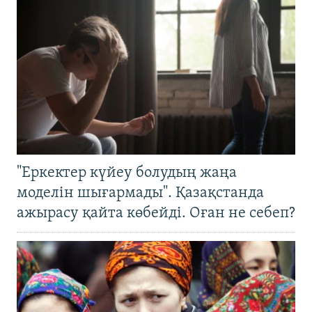
"Еркектер күйеу болудың жаңа
моделін шығармады". Қазақстанда
ажырасу қайта көбейді. Оған не себеп?