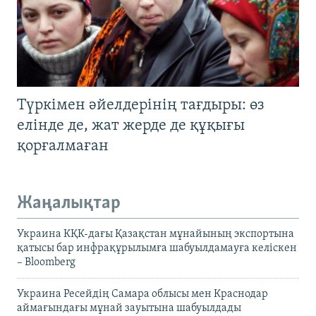
Түркімен әйелдерінің тағдыры: өз
елінде де, жат жерде де құқығы
қорғалмаған
Жаңалықтар
Украина КҚК-дағы Қазақстан мұнайының экспортына
қатысы бар инфрақұрылымға шабуылдамауға келіскен
– Bloomberg
Украина Ресейдің Самара облысы мен Краснодар
аймағындағы мұнай зауытына шабуылдады