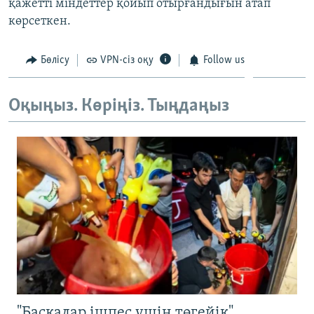
қажетті міндеттер қойып отырғандығын атап
ЖАЗЫЛЫҢЫЗ
көрсеткен.
Бөлісу
VPN-сіз оқу
Follow us
Басқа тілдерде
Оқыңыз. Көріңіз. Тыңдаңыз
"Басқалар ішпес үшін төгейік".