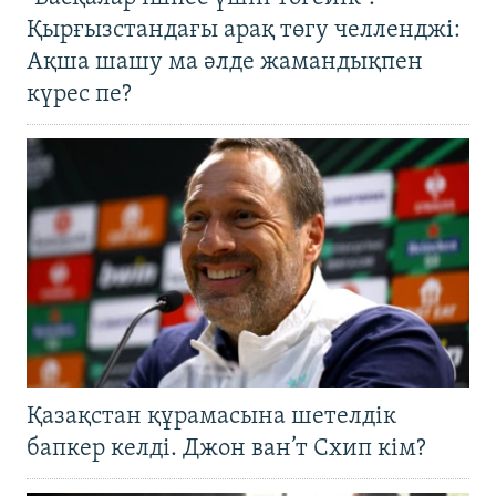
Қырғызстандағы арақ төгу челленджі:
Ақша шашу ма әлде жамандықпен
күрес пе?
Қазақстан құрамасына шетелдік
бапкер келді. Джон ван’т Схип кім?