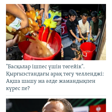
"Басқалар ішпес үшін төгейік".
Қырғызстандағы арақ төгу челленджі:
Ақша шашу ма әлде жамандықпен
күрес пе?