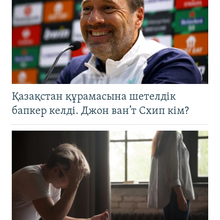
Қазақстан құрамасына шетелдік
бапкер келді. Джон ван’т Схип кім?