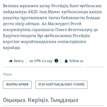
Ватанка мұнымен қатар Ресейдің Кант әуебазасын
пайдалануы АҚШ-тың Манас ауебазасында қанша
уақытқа тұратынымен тығыз байланысты болады
деген пікір айтқан. Ал Маскеудегі Ресей
әскерилерінің сарапшысы Павел Фелгенхауер де
Қырғызстандағы бұл әуебазасының Ресейдің
керегіне жарайтындығына сенімсіздікпен
қарайды.
Бөлісу
VPN-сіз оқу
Follow us
Айдар
ЖАЛПЫ АРХИВ
ЕСКІ АЗАТТЫҚ (6/2003-7/2008)
Оқыңыз. Көріңіз. Тыңдаңыз