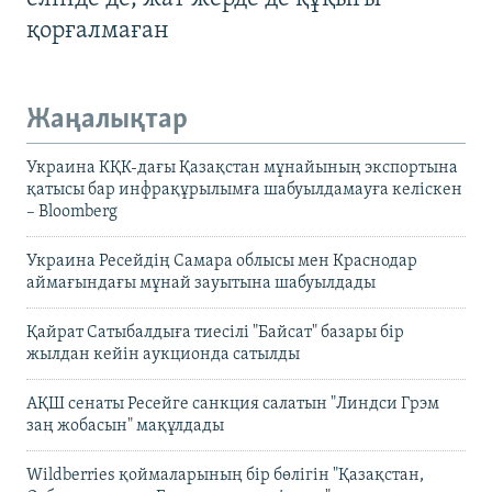
қорғалмаған
Жаңалықтар
Украина КҚК-дағы Қазақстан мұнайының экспортына
қатысы бар инфрақұрылымға шабуылдамауға келіскен
– Bloomberg
Украина Ресейдің Самара облысы мен Краснодар
аймағындағы мұнай зауытына шабуылдады
Қайрат Сатыбалдыға тиесілі "Байсат" базары бір
жылдан кейін аукционда сатылды
АҚШ сенаты Ресейге санкция салатын "Линдси Грэм
заң жобасын" мақұлдады
Wildberries қоймаларының бір бөлігін "Қазақстан,