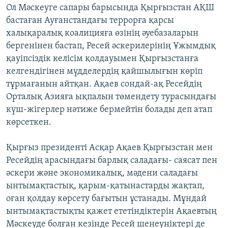
Ол Мәскеуге сапары барысында Қырғызстан АҚШ
ЖАЗЫЛЫҢЫЗ
бастаған Ауғанстандағы террорға қарсы
халықаралық коалицияға өзінің әуебазаларын
бергенінен бастап, Ресей әскерилерінің Ұжымдық
Басқа тілдерде
қауіпсіздік келісім қолдауымен Қырғызстанға
келгендігінен мүдделердің қайшылығын көріп
тұрмағанын айтқан. Ақаев сондай-ақ Ресейдің
Орталық Азияға ықпалын төмендету турасындағы
күш-жігерлер нәтиже бермейтін болады деп атап
көрсеткен.
Қырғыз президенті Асқар Ақаев Қырғызстан мен
Ресейдің арасындағы барлық саладағы- саясат пен
әскери және экономикалық, мәдени саладағы
ынтымақтастық, қарым-қатынастарды жақтап,
оған қолдау көрсету бағытын ұстанады. Мұндай
ынтымақтастықты қажет ететіндіктерін Ақаевтың
Мәскеуде болған кезінде Ресей шенеуніктері де