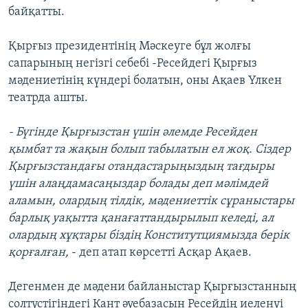
байқатты.
Қырғыз президентінің Мәскеуге бұл жолғы
сапарының негізгі себебі -Ресейдегі Қырғыз
мәдениетінің күндері болатын, оны Ақаев Үлкен
театрда ашты.
- Бүгінде Қырғызстан үшін әлемде Ресейден
қымбат та жақын болып табылатын ел жоқ. Сіздер
Қырғызстандағы отандастарыңыздың тағдыры
үшін алаңдамасаңыздар болады деп мәлімдей
аламын, олардың тілдік, мәдениеттік сұраныстары
барлық уақытта қанағаттандырылып келеді, ал
олардың хұқтары біздің Конститутциямызда берік
қорғалған,
- деп атап көрсетті Асқар Ақаев.
Дегенмен де мәдени байланыстар Қырғызстанның
солтүстігіндегі Кант әуебазасын Ресейдің иеленуі