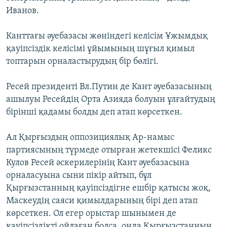
Иванов.
Канттағы әуебазасы жөніндегі келісім Ұжымдық
қауіпсіздік келісімі ұйымының шұғыл қимыл
топтарын орналастырудың бір бөлігі.
Ресей президенті Вл.Путин де Кант әуебазасының
ашылуы Ресейдің Орта Азияда болуын ұлғайтудың
бірінші қадамы болды деп атап көрсеткен.
Ал Қырғыздың оппозициялық Ар-намыс
партиясының түрмеде отырған жетекшісі Феликс
Кулов Ресей әскерилерінің Кант әуебазасына
орналасуына сыни пікір айтып, бұл
Қырғызстанның қауіпсіздігне ешбір қатысы жоқ,
Маскеудің саяси қимылдарының бірі деп атап
көрсеткен. Ол егер орыстар шынымен де
қауіпсіздікті ойлаған болса, онда Қырғызстанның