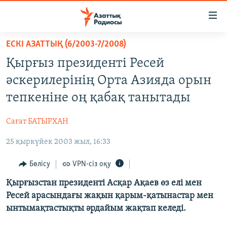
Accessibility
links
Skip
ЕСКІ АЗАТТЫҚ (6/2003-7/2008)
to
ЖАҢАЛЫҚТАР
Қырғыз президенті Ресей
main
САЯСАТ
content
әскерилерінің Орта Азияда орын
AZATTYQTV
Skip
тепкеніне оң қабақ танытады
to
ҚАҢТАР ОҚИҒАСЫ
main
Сағат БАТЫРХАН
АДАМ ҚҰҚЫҚТАРЫ
Navigation
Skip
25 қыркүйек 2003 жыл, 16:33
ӘЛЕУМЕТ
to
ӘЛЕМ
Бөлісу
VPN-сіз оқу
Search
АРНАЙЫ ЖОБАЛАР
Қырғызстан президенті Асқар Ақаев өз елі мен
Ресей арасындағы жақын қарым-қатынастар мен
ынтымақтастықты әрдайым жақтап келеді.
Русский