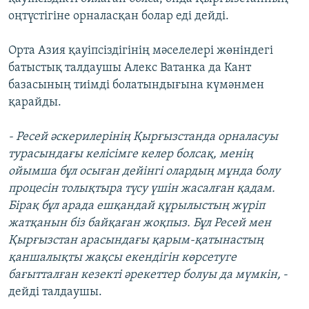
оңтүстігіне орналасқан болар еді дейді.
Орта Азия қауіпсіздігінің мәселелері жөніндегі
батыстық талдаушы Алекс Ватанка да Кант
базасының тиімді болатындығына күмәнмен
қарайды.
- Ресей әскерилерінің Қырғызстанда орналасуы
турасындағы келісімге келер болсақ, менің
ойымша бұл осыған дейінгі олардың мұнда болу
процесін толықтыра түсу үшін жасалған қадам.
Бірақ бұл арада ешқандай құрылыстың жүріп
жатқанын біз байқаған жоқпыз. Бұл Ресей мен
Қырғызстан арасындағы қарым-қатынастың
қаншалықты жақсы екендігін көрсетуге
бағытталған кезекті әрекеттер болуы да мүмкін,
-
дейді талдаушы.