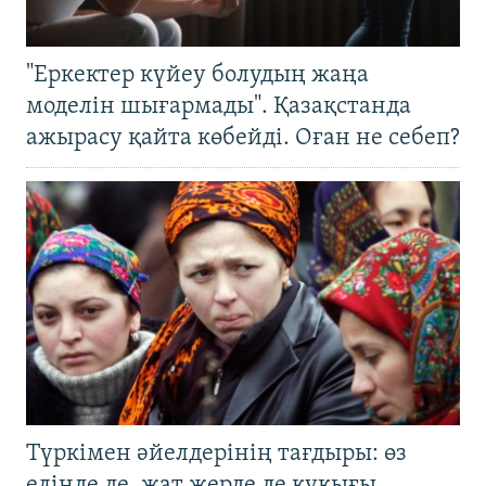
"Еркектер күйеу болудың жаңа
моделін шығармады". Қазақстанда
ажырасу қайта көбейді. Оған не себеп?
Түркімен әйелдерінің тағдыры: өз
елінде де, жат жерде де құқығы