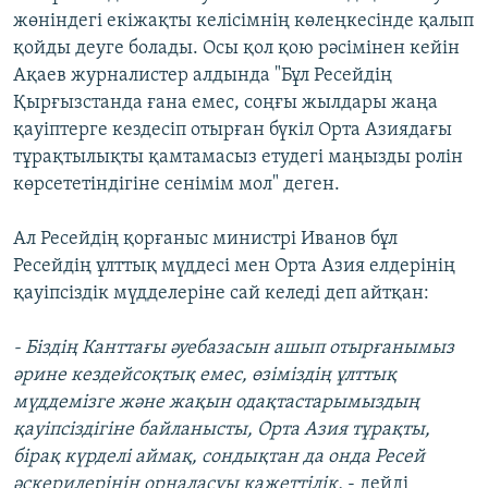
жөніндегі екіжақты келісімнің көлеңкесінде қалып
қойды деуге болады. Осы қол қою рәсімінен кейін
Ақаев журналистер алдында "Бұл Ресейдің
Қырғызстанда ғана емес, соңғы жылдары жаңа
қауіптерге кездесіп отырған бүкіл Орта Азиядағы
тұрақтылықты қамтамасыз етудегі маңызды ролін
көрсететіндігіне сенімім мол" деген.
Ал Ресейдің қорғаныс министрі Иванов бұл
Ресейдің ұлттық мүддесі мен Орта Азия елдерінің
қауіпсіздік мүдделеріне сай келеді деп айтқан:
- Біздің Канттағы әуебазасын ашып отырғанымыз
әрине кездейсоқтық емес, өзіміздің ұлттық
мүддемізге және жақын одақтастарымыздың
қауіпсіздігіне байланысты, Орта Азия тұрақты,
бірақ күрделі аймақ, сондықтан да онда Ресей
әскерилерінің орналасуы қажеттілік,
- дейді