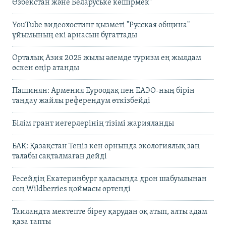
Өзбекстан және Беларуське көшірмек"
YouTube видеохостинг қызметі "Русская община"
ұйымының екі арнасын бұғаттады
Орталық Азия 2025 жылы әлемде туризм ең жылдам
өскен өңір атанды
Пашинян: Армения Еуроодақ пен ЕАЭО-ның бірін
таңдау жайлы референдум өткізбейді
Білім грант иегерлерінің тізімі жарияланды
БАҚ: Қазақстан Теңіз кен орнында экологиялық заң
талабы сақталмаған дейді
Ресейдің Екатеринбург қаласында дрон шабуылынан
соң Wildberries қоймасы өртенді
Таиландта мектепте біреу қарудан оқ атып, алты адам
қаза тапты