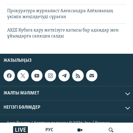
Прокуратура журналист Александра Алёхованың
үкімін жеңілдетуді сұраған
АҚШ Кубаға қару жеткізуге қатысы бар адамдар мен
ұйымдарға санкция салды
ЖАЗЫЛЫҢЫЗ
ЖАЛПЫ МӘЛІМЕТ
НЕГІЗГІ БӨЛІМДЕР
Азат Еуропа / Азаттық радиосы © 2026, Inc. | Барлық
құқықтары қорғалған
LIVE
РУС