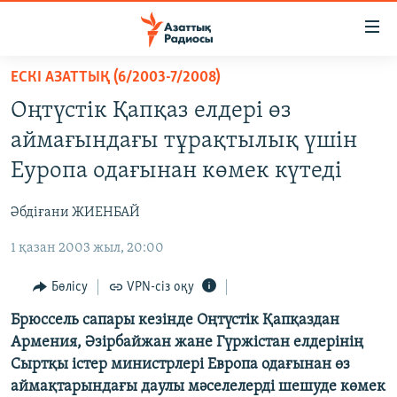
Accessibility
links
Skip
ЕСКІ АЗАТТЫҚ (6/2003-7/2008)
to
ЖАҢАЛЫҚТАР
Оңтүстік Қапқаз елдері өз
main
САЯСАТ
content
аймағындағы тұрақтылық үшін
AZATTYQTV
Skip
Еуропа одағынан көмек күтеді
to
ҚАҢТАР ОҚИҒАСЫ
main
Әбдіғани ЖИЕНБАЙ
АДАМ ҚҰҚЫҚТАРЫ
Navigation
Skip
1 қазан 2003 жыл, 20:00
ӘЛЕУМЕТ
to
ӘЛЕМ
Бөлісу
VPN-сіз оқу
Search
АРНАЙЫ ЖОБАЛАР
Брюссель сапары кезінде Оңтүстік Қапқаздан
Армения, Әзірбайжан жане Гүржістан елдерінің
Сыртқы істер министрлері Европа одағынан өз
Русский
аймақтарындағы даулы мәселелерді шешуде көмек