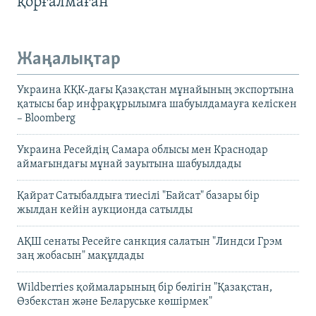
қорғалмаған
Жаңалықтар
Украина КҚК-дағы Қазақстан мұнайының экспортына
қатысы бар инфрақұрылымға шабуылдамауға келіскен
– Bloomberg
Украина Ресейдің Самара облысы мен Краснодар
аймағындағы мұнай зауытына шабуылдады
Қайрат Сатыбалдыға тиесілі "Байсат" базары бір
жылдан кейін аукционда сатылды
АҚШ сенаты Ресейге санкция салатын "Линдси Грэм
заң жобасын" мақұлдады
Wildberries қоймаларының бір бөлігін "Қазақстан,
Өзбекстан және Беларуське көшірмек"