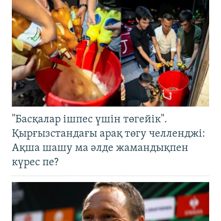
"Басқалар ішпес үшін төгейік".
Қырғызстандағы арақ төгу челленджі:
Ақша шашу ма әлде жамандықпен
күрес пе?