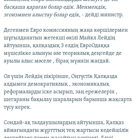
басқаша қараған болар едік. Менмендік,
эгоизмнен алыстау болар едік,
- дейді министр.
Дегенмен Евро комиссияның жаңа көршілермен
шұғылданатын жетекші өкілі Майкл Лейдің
айтуынша, қапқаздық 3 елдің ЕвроОдаққа
мүшелікке алынуы әле теориялық деңгейде де
ауылы алыс мәселе , бірақ мүмкін жағдай.
Ол үшін Лейдің пікірінше, Оңтүстік Қапқазда
алдымен демократиялық , экономикалық
реформаларды іске асырып, заң ережелерін ,
шегараны бақылау шараларын барынша жақсарта
түсу керек.
Сондай-ақ талдаушылардың айтуынша, Қапқаз
аймағындағы жұртттың тең жартысы кедейшілік