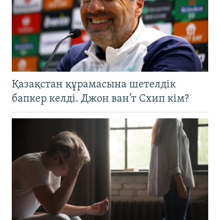
Қазақстан құрамасына шетелдік
бапкер келді. Джон ван’т Схип кім?