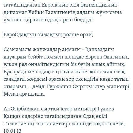
тағайындалған Европалық өкіл финляндиялық
дипломат Хейки Талвитиенің алдағы жұмысына
үмітпен қарайтындықтарын білдірді.
ЕвроОдақтың аймақтық рөліне орай,
Созылмалы жанжалдар аймағы - Қапқаздағы
дауларды бейбіт жолмен шешуде Европа Одағының
үлкен рөл ойнайтындығын біз бүгін ашық айттық.
Бұл арада мен одақтың саяси және экономикалық
саладағы жәрдемі орасан зор екендігін көзде тұтып
отырмын, - дейді Гүржістан Сыртқы істер министрі
Менагарашвили.
Ал Әзірбайжан сыртқы істер министрі Гүлиев
Қапқаз елдеріне тағайындалған Одақ өкілі
Талвитиенің ізгі қасиеттері жөнінде тоқтала келе,
10 01 13