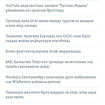
YouTube видеохостинг қызметі "Русская община"
ұйымының екі арнасын бұғаттады
Орталық Азия 2025 жылы әлемде туризм ең жылдам
өскен өңір атанды
Пашинян: Армения Еуроодақ пен ЕАЭО-ның бірін
таңдау жайлы референдум өткізбейді
Білім грант иегерлерінің тізімі жарияланды
БАҚ: Қазақстан Теңіз кен орнында экологиялық заң
талабы сақталмаған дейді
Ресейдің Екатеринбург қаласында дрон шабуылынан
соң Wildberries қоймасы өртенді
Таиландта мектепте біреу қарудан оқ атып, алты адам
қаза тапты