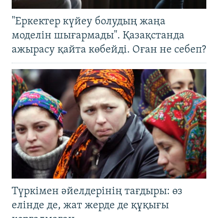
"Еркектер күйеу болудың жаңа
моделін шығармады". Қазақстанда
ажырасу қайта көбейді. Оған не себеп?
Түркімен әйелдерінің тағдыры: өз
елінде де, жат жерде де құқығы