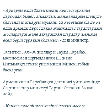
- Арнаулы елші Талвитиенің кеңсесі арқылы
ЕвроОдақ біздегі аймақтық жанжалдарды шешуде
белсенді іс атқаруы мүмкін. Өз кезегінде біз де ол
елші арқылы ЕвроОдаққа жанжалдас тараптардың
жоспарлары және атқарылған шаралар жөнінде
есеп беріп тұратын боламыз,
- деді министр.
Талвитие 1995-96 жылдары Таулы Қарабақ
мәселесімен шұғылданған ЕҚ және
Ынтымақтастығы ұйымының Минскі тобын
басқарған.
Арменияның ЕвроОдаққа деген игі үміті жөнінде
Сыртқы істер министрі Вартан Осканян былай
дейді.
- Қапқаз елдеріндегі қазіргі негізгі мәселе