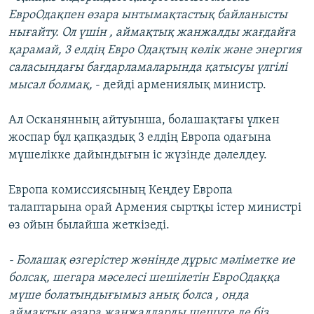
ЕвроОдақпен өзара ынтымақтастық байланысты
нығайту. Ол үшін , аймақтық жанжалды жағдайға
қарамай, 3 елдің Евро Одақтың көлік және энергия
саласындағы бағдарламаларында қатысуы үлгілі
мысал болмақ,
- дейді армениялық министр.
Ал Осканянның айтуынша, болашақтағы үлкен
жоспар бұл қапқаздық 3 елдің Европа одағына
мүшелікке дайындығын іс жүзінде дәлелдеу.
Европа комиссиясының Кеңдеу Европа
талаптарына орай Армения сыртқы істер министрі
өз ойын былайша жеткізеді.
- Болашақ өзгерістер жөнінде дұрыс мәліметке ие
болсақ, шегара мәселесі шешілетін ЕвроОдаққа
мүше болатындығымыз анық болса , онда
аймақтық өзара жанжалдарды шешуге де біз