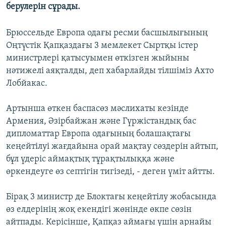
берулерін сұрады.
ЖАЗЫЛЫҢЫЗ
Брюссельде Европа одағы ресми басшылығының
Оңтүстік Қапқаздағы 3 мемлекет Сыртқы істер
Басқа тілдерде
министрлері қатысуымен өткізген жыйыны
нәтижелі аяқталды, деп хабарлайды тілшіміз Ахто
Лобйакас.
Артынша өткен баспасөз мәслихаты кезінде
Армения, Әзірбайжан және Гүржістандық бас
дипломаттар Европа одағының болашақтағы
кеңейтілуі жағдайына орай мақтау сөздерін айтып,
бұл үдеріс аймақтық тұрақтылыққа және
өркендеуге өз септігін тигізеді, - деген үміт айтты.
Бірақ 3 министр де Блоктағы кеңейтілу жобасында
өз елдерінің жоқ екендігі жөнінде өкпе сөзін
айтпады. Керісінше, Қапқаз аймағы үшін арнайы