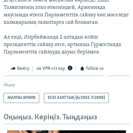
деңгейінен төмен жасайтын көрінеді. Елші
Талвитиенің атап өткеніндей, Арменияда
маусымда өткен Парламенттік сайлау көп мәселеде
халықаралық талаптарға сай болмаған.
Ал енді, Әзірбайжанда 2 аптадан кейін
президенттік сайлау өтсе, артынша Гүржістанда
Парламенттік сайлауда дауыс берілмек.
Бөлісу
VPN-сіз оқу
Follow us
Айдар
ЖАЛПЫ АРХИВ
ЕСКІ АЗАТТЫҚ (6/2003-7/2008)
Оқыңыз. Көріңіз. Тыңдаңыз