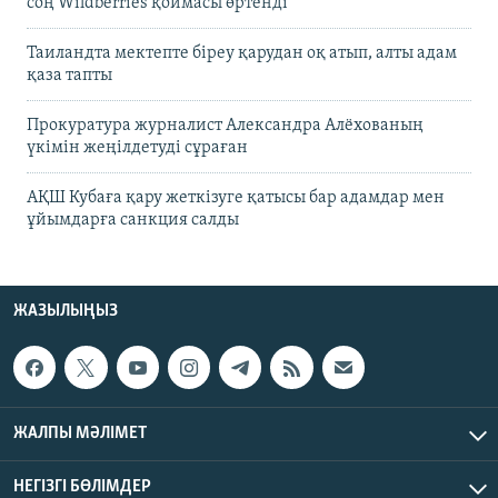
соң Wildberries қоймасы өртенді
Таиландта мектепте біреу қарудан оқ атып, алты адам
қаза тапты
Прокуратура журналист Александра Алёхованың
үкімін жеңілдетуді сұраған
АҚШ Кубаға қару жеткізуге қатысы бар адамдар мен
ұйымдарға санкция салды
ЖАЗЫЛЫҢЫЗ
ЖАЛПЫ МӘЛІМЕТ
НЕГІЗГІ БӨЛІМДЕР