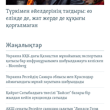
Түркімен әйелдерінің тағдыры: өз
елінде де, жат жерде де құқығы
қорғалмаған
Жаңалықтар
Украина КҚК-дағы Қазақстан мұнайының экспортына
қатысы бар инфрақұрылымға шабуылдамауға келіскен
– Bloomberg
Украина Ресейдің Самара облысы мен Краснодар
аймағындағы мұнай зауытына шабуылдады
Қайрат Сатыбалдыға тиесілі "Байсат" базары бір
жылдан кейін аукционда сатылды
АҚШ сенаты Ресейге санкция салатын "Линдси Грэм