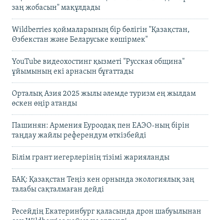
заң жобасын" мақұлдады
Wildberries қоймаларының бір бөлігін "Қазақстан,
Өзбекстан және Беларуське көшірмек"
YouTube видеохостинг қызметі "Русская община"
ұйымының екі арнасын бұғаттады
Орталық Азия 2025 жылы әлемде туризм ең жылдам
өскен өңір атанды
Пашинян: Армения Еуроодақ пен ЕАЭО-ның бірін
таңдау жайлы референдум өткізбейді
Білім грант иегерлерінің тізімі жарияланды
БАҚ: Қазақстан Теңіз кен орнында экологиялық заң
талабы сақталмаған дейді
Ресейдің Екатеринбург қаласында дрон шабуылынан