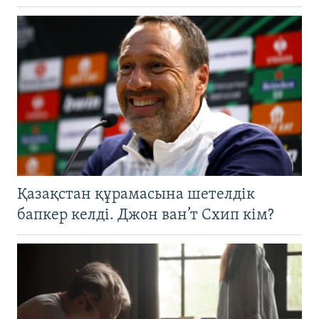
Қазақстан құрамасына шетелдік
бапкер келді. Джон ван’т Схип кім?