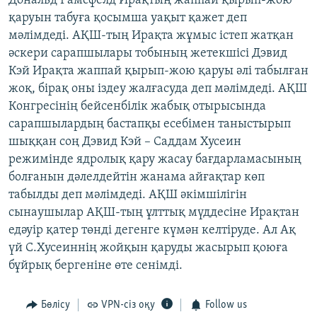
Дональд Рамсфелд Ирақтың жаппай қырып-жою
ЖАЗЫЛЫҢЫЗ
қаруын табуға қосымша уақыт қажет деп
мәлімдеді. АҚШ-тың Ирақта жұмыс істеп жатқан
әскери сарапшылары тобының жетекшісі Дэвид
Кэй Ирақта жаппай қырып-жою қаруы әлі табылған
Басқа тілдерде
жоқ, бірақ оны іздеу жалғасуда деп мәлімдеді. АҚШ
Конгресінің бейсенбілік жабық отырысында
сарапшылардың бастапқы есебімен таныстырып
шыққан соң Дэвид Кэй – Саддам Хусеин
режимінде ядролық қару жасау бағдарламасының
болғанын дәлелдейтін жанама айғақтар көп
табылды деп мәлімдеді. АҚШ әкімшілігін
сынаушылар АҚШ-тың ұлттық мүддесіне Ирақтан
едәуір қатер төнді дегенге күмән келтіруде. Ал Ақ
үй С.Хусеиннің жойқын қаруды жасырып қоюға
бұйрық бергеніне өте сенімді.
Бөлісу
VPN-сіз оқу
Follow us