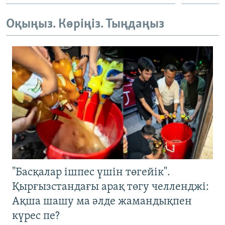
Оқыңыз. Көріңіз. Тыңдаңыз
"Басқалар ішпес үшін төгейік".
Қырғызстандағы арақ төгу челленджі:
Ақша шашу ма әлде жамандықпен
күрес пе?