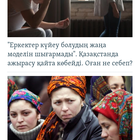
"Еркектер күйеу болудың жаңа
моделін шығармады". Қазақстанда
ажырасу қайта көбейді. Оған не себеп?