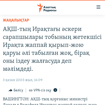
Accessibility
links
Skip
ЖАҢАЛЫҚТАР
to
ЖАҢАЛЫҚТАР
АҚШ-тың Ирақтағы әскери
main
САЯСАТ
content
сарапшылары тобының жетекшісі
AZATTYQTV
Skip
Ирақта жаппай қырып-жою
to
ҚАҢТАР ОҚИҒАСЫ
қаруы әлі табылған жоқ, бірақ
main
АДАМ ҚҰҚЫҚТАРЫ
Navigation
оны іздеу жалғасуда деп
Skip
ӘЛЕУМЕТ
мәлімдеді.
to
ӘЛЕМ
Search
3 қазан 2003 жыл, 16:09
АРНАЙЫ ЖОБАЛАР
Бөлісу
VPN-сіз оқу
Русский
ВАШИНГТОН: АҚШ-тың қорғаныс министрі