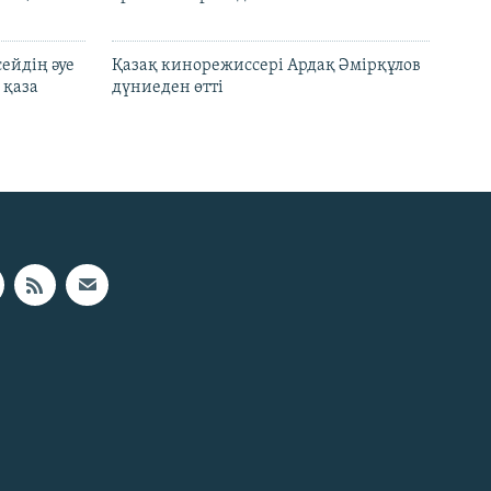
ейдің әуе
Қазақ кинорежиссері Ардақ Әмірқұлов
 қаза
дүниеден өтті