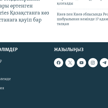
қозғалды
ары өртенген
ries Қазақстанға көз
Киев пен Киев облысында Рес
Астанаға қауіп бар
шабуылынан кемінде 17 адам
тапқан
БӨЛІМДЕР
ЖАЗЫЛЫҢЫЗ
р
әлемде
зия