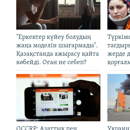
"Еркектер күйеу болудың
Түркім
жаңа моделін шығармады".
тағдыры
Қазақстанда ажырасу қайта
жерде 
көбейді. Оған не себеп?
қорғал
OCCRP: Азаттық пен
Украин