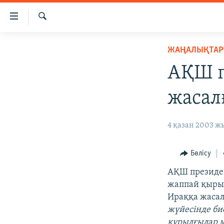
Accessibility
links
İздеу
Skip
ЖАҢАЛЫҚТАР
ЖАҢАЛЫҚТАР
to
САЯСАТ
main
АҚШ п
content
AZATTYQTV
Skip
жасал
ҚАҢТАР ОҚИҒАСЫ
to
main
АДАМ ҚҰҚЫҚТАРЫ
4 қазан 2003 жы
Navigation
ӘЛЕУМЕТ
Skip
to
ӘЛЕМ
Бөлісу
Search
АРНАЙЫ ЖОБАЛАР
АҚШ президе
жаппай қыры
Ираққа жасал
жүйесінде би
құрылғылар 