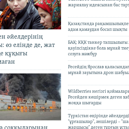
жариялау идеясынан бас та
Қазақстанда рақымшылықпен
адам қамаудан босап шықты
ен әйелдерінің
БАҚ: КҚК танкер тапшылығы
: өз елінде де, жат
қауіпсіздікке бола мұнай тиеу
де құқығы
созуға мәжбүр
маған
Ресейдің Ярослав қаласындағ
мұнай зауытына дрон шабуы
Wildberries негізгі қоймала
Ресейден көшірмек деген ха
жоққа шығарды
Түркістан өңірінде әйелдерді
"ұрғашылар", әншілерді – "
а соққыларынан
жаршысы" деген тұрғын ұстал