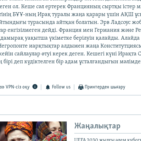
деген ол. Кеше сәл ертерек Францияның сыртқы істер м
метінің БҰҰ-ның Ирақ туралы жаңа қарары үшін АҚШ ұ
йтындығы турасында айтқан болатын. Эрв Ладсоус жо
тар енгізілмеген дейді. Франция мен Германия және Р
лдамырақ уақытша үкіметке берілуін қалайды. Алайд
Негропонте иарқтықтар алдымен жаңа Конститутцияс
кейін сайлаулар өтуі керек деген. Кешегі күні Ирақт
ң бірі деп күдіктелген бір адам ұсталғандығын мәлім
VPN-сіз оқу
Follow us
Принтерден шығару
Жаңалықтар
UEFA 2030 жылғы әлем кубог