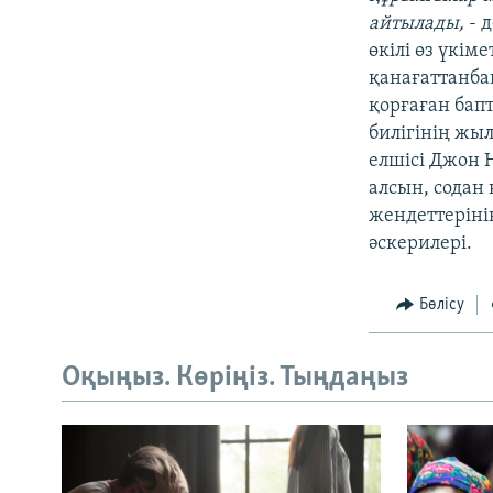
айтылады,
- 
өкілі өз үкі
қанағаттанба
қорғаған бап
билігінің жы
елшісі Джон 
алсын, содан 
жендеттеріні
әскерилері.
Бөлісу
Оқыңыз. Көріңіз. Тыңдаңыз