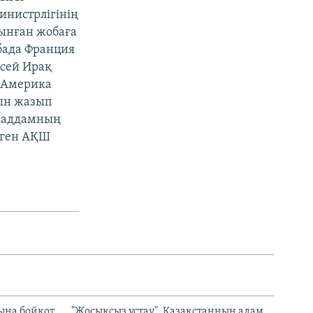
инистрлігінің
сынған жобаға
бада Франция
есей Ирақ
а Америка
ын жазып
а Саддамның
деген АҚШ
ына бойкот
"Жосықсыз ұстау". Қазақстанның адам