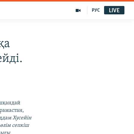
LIVE
РУС
қа
йді.
ешқандай
рамастан,
ддам Хусейін
өлім сепкіш
дығы