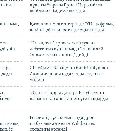
ртпайды
құқығы бюросы Ермек Нарымбаев
жайлы мәлімдеме жасады
 1,5 мың
Қазақстан мектептерінде ЖИ, цифрлық
қауіпсіздік пән ретінде оқытылады
 мен
"Қазақстан" арнасы сайлауалды
ді үзіп-
дебаттағы сауалнамада "ешқандай
бұрмалау болған жоқ" дейді
ы ірі
CPJ ұйымы Қазақстан билігін Лұқпан
лдады
Ахмедияровты қудалауды тоқтатуға
үндеді
рын
"Әділ сөз" қоры Динара Егеубаеваға
барды
қатысты істі ашық тергеуге шақырды
 –
Ресейдің Тула облысында дрон
шайтанның
шабуылынан кейін Wildberries
ып, іс
орталығы өртенді