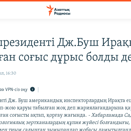
резиденті Дж.Буш Ирақ
ған соғыс дұрыс болды де
л, 16:30
VPN-сіз оқу
нті Дж. Буш американдық инспекторлардың Ирақта 
п-жою қаруы табылған жоқ деп жариялағандарына қа
ған соғысты ақтап, қорғау жағында.
- Хабарламада Са
ологиялық зертханалардың құпия жүйесі болғандығы, 
мен тиым салынған зымырандар жобасы дамытылған