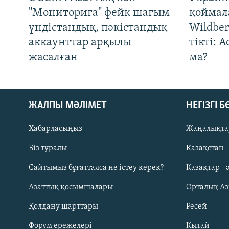
"Мониториға" фейк шағым
қоймал
үндістандық, пәкістандық
Wildber
аккаунттар арқылы
тікті: 
жасалған
ма?
ЖАЛПЫ МӘЛІМЕТ
НЕГІЗГІ 
Хабарласыңыз
Жаңалықта
Біз туралы
Қазақстан
Русский
Сайтымыз бұғатталса не істеу керек?
Қазақтар - 
Азаттық қосымшалары
Орталық А
ЖАЗЫЛЫҢЫЗ
Қолдану шарттары
Ресей
Форум ережелері
Қытай