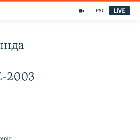
LIVE
РУС
ында
Е-2003
терін