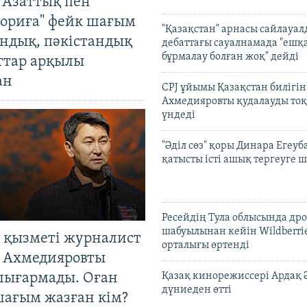
 Азаттық пен
ориға" фейк шағым
"Қазақстан" арнасы сайлауа
андық, пәкістандық
дебаттағы сауалнамада "ешқ
бұрмалау болған жоқ" дейді
ттар арқылы
ан
CPJ ұйымы Қазақстан билігі
Ахмедияровты қудалауды тоқ
үндеді
"Әділ сөз" қоры Динара Егеуб
қатысты істі ашық тергеуге
Ресейдің Тула облысында др
шабуылынан кейін Wildberri
 қызметі журналист
орталығы өртенді
 Ахмедияровты
шығармады. Оған
Қазақ кинорежиссері Ардақ 
дүниеден өтті
шағым жазған кім?