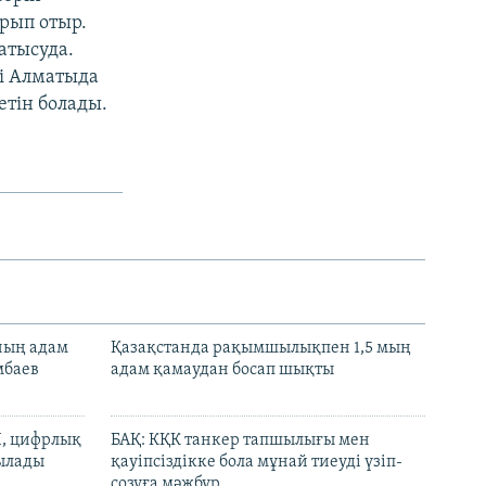
рып отыр.
атысуда.
і Алматыда
етін болады.
нның адам
Қазақстанда рақымшылықпен 1,5 мың
мбаев
адам қамаудан босап шықты
И, цифрлық
БАҚ: КҚК танкер тапшылығы мен
тылады
қауіпсіздікке бола мұнай тиеуді үзіп-
созуға мәжбүр