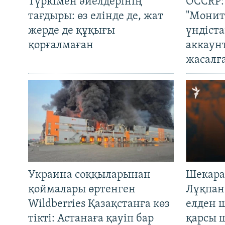
Түркімен әйелдерінің
OCCRP:
тағдыры: өз елінде де, жат
"Монит
жерде де құқығы
үндіст
қорғалмаған
аккаун
жасалғ
Украина соққыларынан
Шекара
қоймалары өртенген
Лұқпан
Wildberries Қазақстанға көз
елден 
тікті: Астанаға қауіп бар
қарсы 