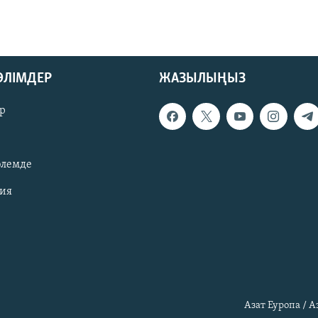
БӨЛІМДЕР
ЖАЗЫЛЫҢЫЗ
р
әлемде
зия
Азат Еуропа / 