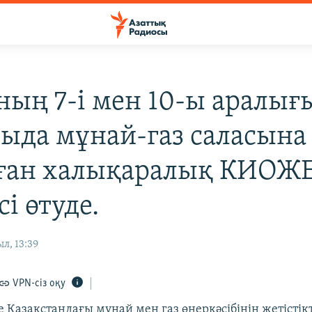
ның 7-i мен 10-ы аралығ
ыда мұнай-газ саласына
ған халықаралық КИОЖ
і өтуде.
л, 13:39
VPN-сіз оқу
 Қазақстандағы мұнай мен газ өнеркәсібінің жетістік