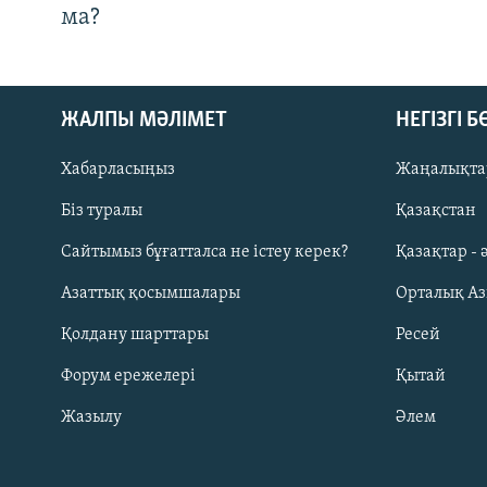
ма?
ЖАЛПЫ МӘЛІМЕТ
НЕГІЗГІ 
Хабарласыңыз
Жаңалықта
Біз туралы
Қазақстан
Русский
Сайтымыз бұғатталса не істеу керек?
Қазақтар - 
Азаттық қосымшалары
Орталық А
ЖАЗЫЛЫҢЫЗ
Қолдану шарттары
Ресей
Форум ережелері
Қытай
Жазылу
Әлем
Басқа тілдерде