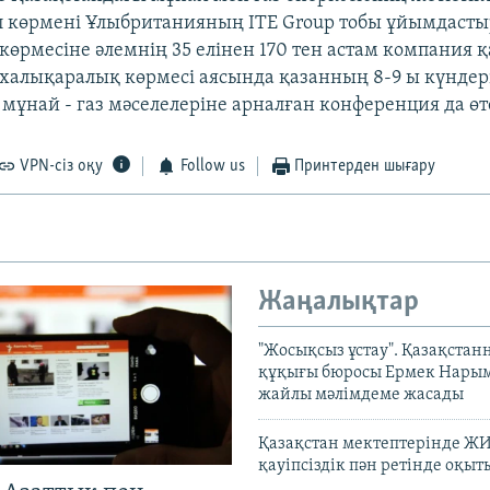
ұл көрмені Ұлыбританияның ITE Group тобы ұйымдасты
өрмесіне әлемнің 35 елінен 170 тен астам компания қ
алықаралық көрмесі аясында қазанның 8-9 ы күндер
мұнай - газ мәселелеріне арналған конференция да өт
VPN-сіз оқу
Follow us
Принтерден шығару
Жаңалықтар
"Жосықсыз ұстау". Қазақста
құқығы бюросы Ермек Нары
жайлы мәлімдеме жасады
Қазақстан мектептерінде Ж
қауіпсіздік пән ретінде оқы