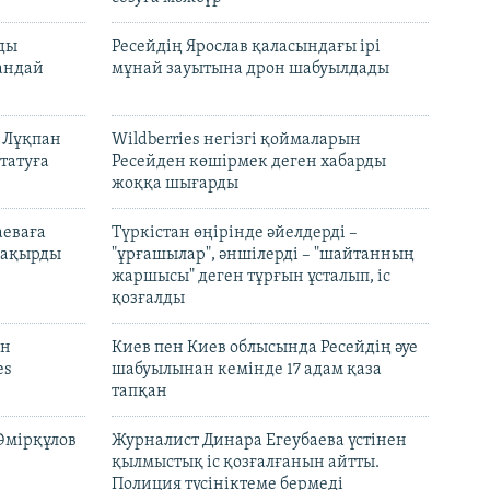
лды
Ресейдің Ярослав қаласындағы ірі
андай
мұнай зауытына дрон шабуылдады
н Лұқпан
Wildberries негізгі қоймаларын
татуға
Ресейден көшірмек деген хабарды
жоққа шығарды
аеваға
Түркістан өңірінде әйелдерді –
 шақырды
"ұрғашылар", әншілерді – "шайтанның
жаршысы" деген тұрғын ұсталып, іс
қозғалды
он
Киев пен Киев облысында Ресейдің әуе
es
шабуылынан кемінде 17 адам қаза
тапқан
Әмірқұлов
Журналист Динара Егеубаева үстінен
қылмыстық іс қозғалғанын айтты.
Полиция түсініктеме бермеді