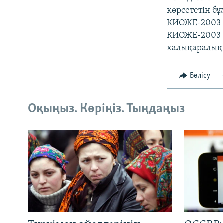
көрсететін б
КИОЖЕ-2003 к
КИОЖЕ-2003 х
халықаралық 
Бөлісу
Оқыңыз. Көріңіз. Тыңдаңыз