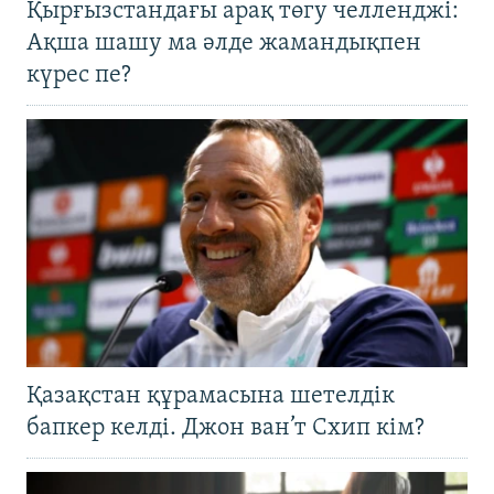
Қырғызстандағы арақ төгу челленджі:
Ақша шашу ма әлде жамандықпен
күрес пе?
Қазақстан құрамасына шетелдік
бапкер келді. Джон ван’т Схип кім?