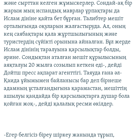
және сырттан келген жұмыскерлер. Сондай-ақ бір
жарым мың испандық маврлар ұрпақтары да
Ислам дініне қайта бет бұрған. Талибтер мешіт
орталығында оқуларын жалғастыруда. Ал, оның
кең саябақтары қала жұртшылығының және
туристердің сүйікті орынына айналған. Бұл жерде
Ислам дінінің таралуына қарсылықтар болды,
әрине. Сондықтан аталған мешіт құрылысының
аяқталуы 20 жылға созылып кеткен еді-, дейді
Дойтш пресс ақпарат агенттігі. Таяуда ғана әл-
Қаида ұйымымен байланысы бар деп бірнеше
адамның ұсталғандығына қарамастан, мешіттің
ашылуы қандайда бір қарсылықтарға душар бола
қойған жоқ-, дейді қалалық ресми өкілдер.
-Егер белгісіз біреу шіркеу жанында тұрып,