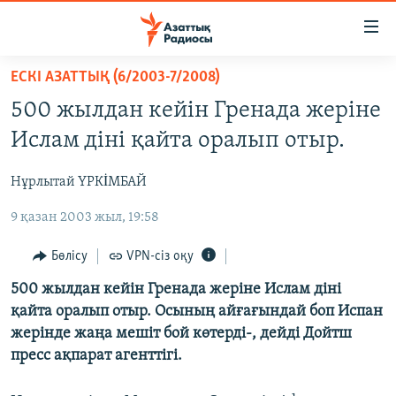
Accessibility
links
Skip
ЕСКІ АЗАТТЫҚ (6/2003-7/2008)
to
ЖАҢАЛЫҚТАР
500 жылдан кейін Гренада жеріне
main
САЯСАТ
content
Ислам діні қайта оралып отыр.
AZATTYQTV
Skip
to
Нұрлытай ҮРКİМБАЙ
ҚАҢТАР ОҚИҒАСЫ
main
9 қазан 2003 жыл, 19:58
АДАМ ҚҰҚЫҚТАРЫ
Navigation
Skip
ӘЛЕУМЕТ
Бөлісу
VPN-сіз оқу
to
ӘЛЕМ
500 жылдан кейін Гренада жеріне Ислам діні
Search
қайта оралып отыр. Осының айғағындай боп Испан
АРНАЙЫ ЖОБАЛАР
жерінде жаңа мешіт бой көтерді-, дейді Дойтш
пресс ақпарат агенттігі.
Русский