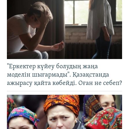
"Еркектер күйеу болудың жаңа
моделін шығармады". Қазақстанда
ажырасу қайта көбейді. Оған не себеп?