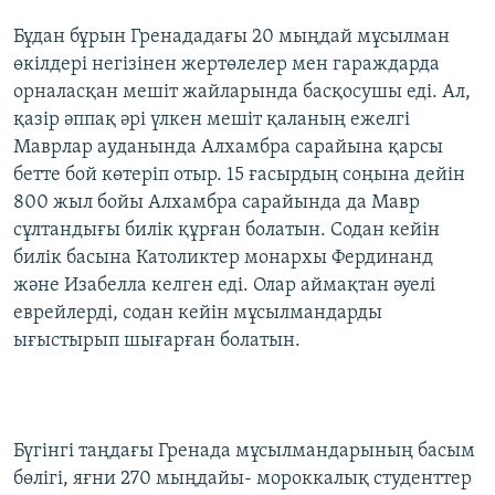
Бұдан бұрын Гренададағы 20 мыңдай мұсылман
өкілдері негізінен жертөлелер мен гараждарда
орналасқан мешіт жайларында басқосушы еді. Ал,
қазір әппақ әрі үлкен мешіт қаланың ежелгі
Маврлар ауданында Алхамбра сарайына қарсы
бетте бой көтеріп отыр. 15 ғасырдың соңына дейін
800 жыл бойы Алхамбра сарайында да Мавр
сұлтандығы билік құрған болатын. Содан кейін
билік басына Католиктер монархы Фердинанд
және Изабелла келген еді. Олар аймақтан әуелі
еврейлерді, содан кейін мұсылмандарды
ығыстырып шығарған болатын.
Бүгінгі таңдағы Гренада мұсылмандарының басым
бөлігі, яғни 270 мыңдайы- мороккалық студенттер