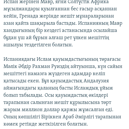
Испан жерінен Мавр, яғни Солтүстік Африка
ЖАЗЫЛЫҢЫЗ
мұсылмандары қуылғаннан бес ғасыр асқаннан
кейін, Гренада жерінде мешіт мұнараларынан
азан қайта шақырыла бастады. Испанияның Мавр
хандығының бір кездегі астанасында осылайша
Басқа тілдерде
бұдан үш ай бұрын алғаш рет үлкен мешіттің
ашылуы тездетілген болатын.
Испаниядағы Ислам қауымдастығының төрағасы
Мәлік Әбдір Рахман Руиздің айтуынша, күн сайын
мешіттегі намазға жүздеген адамдар келіп
қатысады екен. Бұл қауымдастық Андалузия
аймағындағы қаланың басты Исламдық ұйым
болып табылады. Осы қауымдастық өкілдері
тарапынан салынған мешіт құрылысына төрт
жарым миллион доллар қаржы жұмсалған еді.
Оның көпшілігі Біріккен Араб Әмірлігі тарапынан
көмек ретінде жеткізілген болатын.