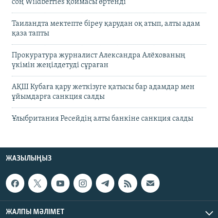
соң Wildberries қоймасы өртенді
Таиландта мектепте біреу қарудан оқ атып, алты адам
қаза тапты
Прокуратура журналист Александра Алёхованың
үкімін жеңілдетуді сұраған
АҚШ Кубаға қару жеткізуге қатысы бар адамдар мен
ұйымдарға санкция салды
Ұлыбритания Ресейдің алты банкіне санкция салды
ЖАЗЫЛЫҢЫЗ
ЖАЛПЫ МӘЛІМЕТ