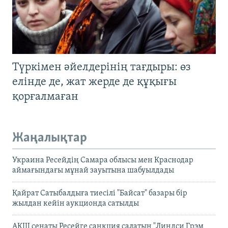
Түркімен әйелдерінің тағдыры: өз
елінде де, жат жерде де құқығы
қорғалмаған
Жаңалықтар
Украина Ресейдің Самара облысы мен Краснодар
аймағындағы мұнай зауытына шабуылдады
Қайрат Сатыбалдыға тиесілі "Байсат" базары бір
жылдан кейін аукционда сатылды
АҚШ сенаты Ресейге санкция салатын "Линдси Грэм