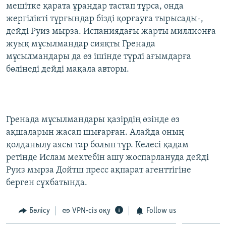
мешітке қарата ұрандар тастап тұрса, онда
жергілікті тұрғындар бізді қорғауға тырысады-,
дейді Руиз мырза. Испаниядағы жарты миллионға
жуық мұсылмандар сияқты Гренада
мұсылмандары да өз ішінде түрлі ағымдарға
бөлінеді дейді мақала авторы.
Гренада мұсылмандары қазірдің өзінде өз
ақшаларын жасап шығарған. Алайда оның
қолданылу аясы тар болып тұр. Келесі қадам
ретінде Ислам мектебін ашу жоспарлануда дейді
Руиз мырза Дойтш пресс ақпарат агенттігіне
берген сұхбатында.
Бөлісу
VPN-сіз оқу
Follow us