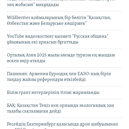
заң жобасын" мақұлдады
Wildberries қоймаларының бір бөлігін "Қазақстан,
Өзбекстан және Беларуське көшірмек"
YouTube видеохостинг қызметі "Русская община"
ұйымының екі арнасын бұғаттады
Орталық Азия 2025 жылы әлемде туризм ең жылдам
өскен өңір атанды
Пашинян: Армения Еуроодақ пен ЕАЭО-ның бірін
таңдау жайлы референдум өткізбейді
Білім грант иегерлерінің тізімі жарияланды
БАҚ: Қазақстан Теңіз кен орнында экологиялық заң
талабы сақталмаған дейді
Ресейдің Екатеринбург қаласында дрон шабуылынан