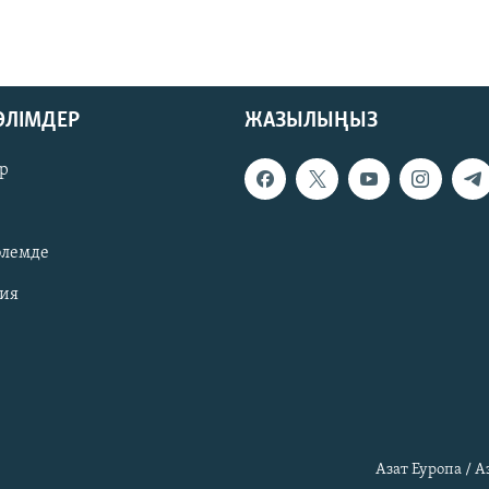
БӨЛІМДЕР
ЖАЗЫЛЫҢЫЗ
р
әлемде
зия
Азат Еуропа / 