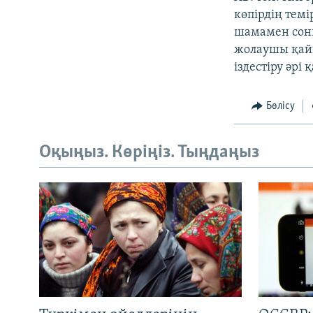
көпірдің темі
шамамен сонш
жолаушы қайы
іздестіру әрі
Бөлісу
Оқыңыз. Көріңіз. Тыңдаңыз