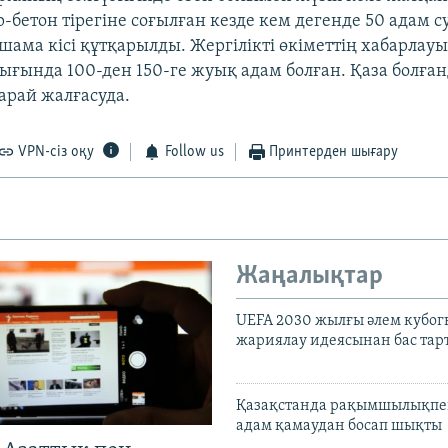
р-бетон тірегіне соғылған кезде кем дегенде 50 адам су
ама кісі құтқарылды. Жергілікті өкіметтің хабарлау
ғында 100-ден 150-ге жуық адам болған. Қаза болға
 қарай жалғасуда.
VPN-сіз оқу
Follow us
Принтерден шығару
Жаңалықтар
UEFA 2030 жылғы әлем кубог
жариялау идеясынан бас та
Қазақстанда рақымшылықпен
адам қамаудан босап шықты