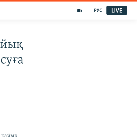
LIVE
РУС
айық
суға
н қайық