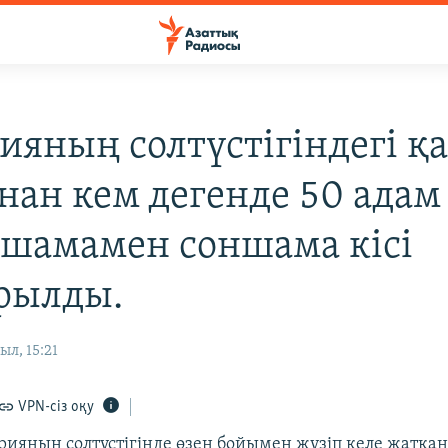
ияның солтүстігіндегі қ
нан кем дегенде 50 адам 
, шамамен соншама кісі
рылды.
ыл, 15:21
VPN-сіз оқу
ияның солтүстігінде өзен бойымен жүзіп келе жатқа