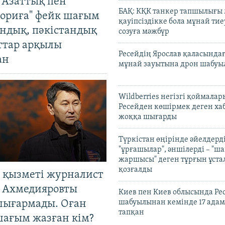
 Азаттық пен
БАҚ: КҚК танкер тапшылығы
ориға" фейк шағым
қауіпсіздікке бола мұнай тиеу
андық, пәкістандық
созуға мәжбүр
ттар арқылы
Ресейдің Ярослав қаласындағ
ан
мұнай зауытына дрон шабуы
Wildberries негізгі қоймала
Ресейден көшірмек деген ха
жоққа шығарды
Түркістан өңірінде әйелдерді
"ұрғашылар", әншілерді – "
жаршысы" деген тұрғын ұстал
қозғалды
 қызметі журналист
 Ахмедияровты
Киев пен Киев облысында Рес
шығармады. Оған
шабуылынан кемінде 17 адам
тапқан
шағым жазған кім?