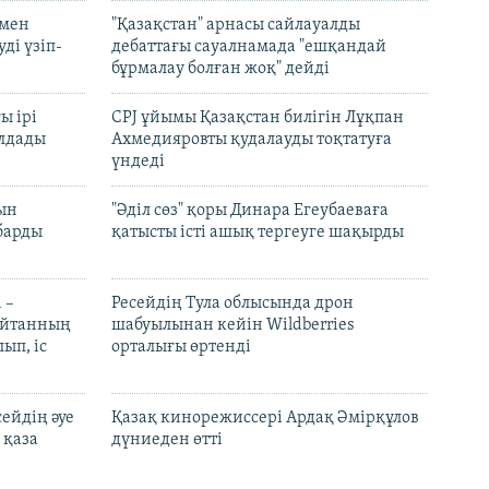
 мен
"Қазақстан" арнасы сайлауалды
ді үзіп-
дебаттағы сауалнамада "ешқандай
бұрмалау болған жоқ" дейді
ы ірі
CPJ ұйымы Қазақстан билігін Лұқпан
лдады
Ахмедияровты қудалауды тоқтатуға
үндеді
рын
"Әділ сөз" қоры Динара Егеубаеваға
барды
қатысты істі ашық тергеуге шақырды
 –
Ресейдің Тула облысында дрон
шайтанның
шабуылынан кейін Wildberries
ып, іс
орталығы өртенді
ейдің әуе
Қазақ кинорежиссері Ардақ Әмірқұлов
 қаза
дүниеден өтті