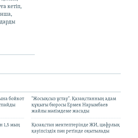
ға кетіп,
ынша,
ндарды
ына бойкот
"Жосықсыз ұстау". Қазақстанның адам
ртпайды
құқығы бюросы Ермек Нарымбаев
жайлы мәлімдеме жасады
 1,5 мың
Қазақстан мектептерінде ЖИ, цифрлық
қауіпсіздік пән ретінде оқытылады