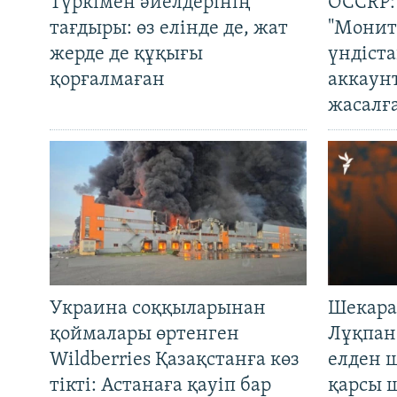
Түркімен әйелдерінің
OCCRP:
тағдыры: өз елінде де, жат
"Монит
жерде де құқығы
үндіст
қорғалмаған
аккаун
жасалғ
Украина соққыларынан
Шекара
қоймалары өртенген
Лұқпан
Wildberries Қазақстанға көз
елден 
тікті: Астанаға қауіп бар
қарсы 