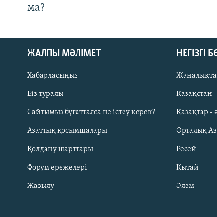
ма?
ЖАЛПЫ МӘЛІМЕТ
НЕГІЗГІ 
Хабарласыңыз
Жаңалықта
Біз туралы
Қазақстан
Русский
Сайтымыз бұғатталса не істеу керек?
Қазақтар - 
Азаттық қосымшалары
Орталық А
ЖАЗЫЛЫҢЫЗ
Қолдану шарттары
Ресей
Форум ережелері
Қытай
Жазылу
Әлем
Басқа тілдерде