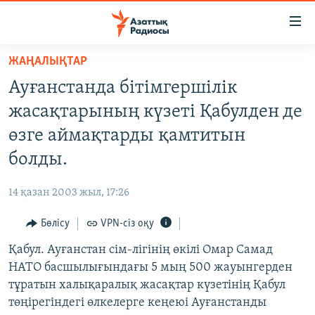
Accessibility
links
Skip
ЖАҢАЛЫҚТАР
to
ЖАҢАЛЫҚТАР
Ауғанстанда бітімгершілік
main
САЯСАТ
content
жасақтарының күзеті Қабулден де
AZATTYQTV
Skip
өзге аймақтарды қамтитын
to
ҚАҢТАР ОҚИҒАСЫ
болды.
main
АДАМ ҚҰҚЫҚТАРЫ
Navigation
14 қазан 2003 жыл, 17:26
Skip
ӘЛЕУМЕТ
to
Бөлісу
VPN-сіз оқу
ӘЛЕМ
Search
Қабул. Ауғанстан сім-лігінің өкілі Омар Самад
АРНАЙЫ ЖОБАЛАР
НАТО басшылығындағы 5 мың 500 жауынгерден
тұратын халықаралық жасақтар күзетінің Қабул
Русский
төңірегіндегі өлкелерге кеңеюі Ауғанстанды