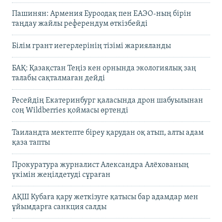
Пашинян: Армения Еуроодақ пен ЕАЭО-ның бірін
таңдау жайлы референдум өткізбейді
Білім грант иегерлерінің тізімі жарияланды
БАҚ: Қазақстан Теңіз кен орнында экологиялық заң
талабы сақталмаған дейді
Ресейдің Екатеринбург қаласында дрон шабуылынан
соң Wildberries қоймасы өртенді
Таиландта мектепте біреу қарудан оқ атып, алты адам
қаза тапты
Прокуратура журналист Александра Алёхованың
үкімін жеңілдетуді сұраған
АҚШ Кубаға қару жеткізуге қатысы бар адамдар мен
ұйымдарға санкция салды