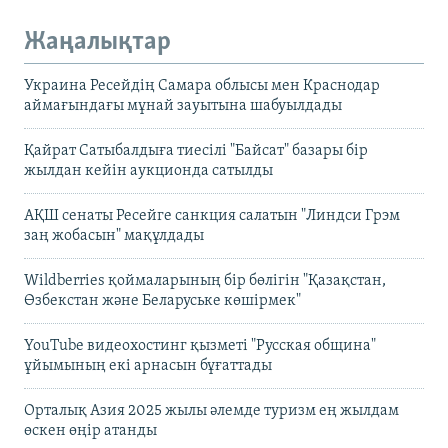
Жаңалықтар
Украина Ресейдің Самара облысы мен Краснодар
аймағындағы мұнай зауытына шабуылдады
Қайрат Сатыбалдыға тиесілі "Байсат" базары бір
жылдан кейін аукционда сатылды
АҚШ сенаты Ресейге санкция салатын "Линдси Грэм
заң жобасын" мақұлдады
Wildberries қоймаларының бір бөлігін "Қазақстан,
Өзбекстан және Беларуське көшірмек"
YouTube видеохостинг қызметі "Русская община"
ұйымының екі арнасын бұғаттады
Орталық Азия 2025 жылы әлемде туризм ең жылдам
өскен өңір атанды