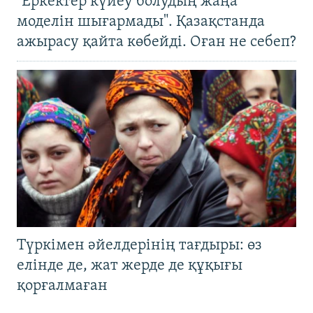
"Еркектер күйеу болудың жаңа
моделін шығармады". Қазақстанда
ажырасу қайта көбейді. Оған не себеп?
Түркімен әйелдерінің тағдыры: өз
елінде де, жат жерде де құқығы
қорғалмаған