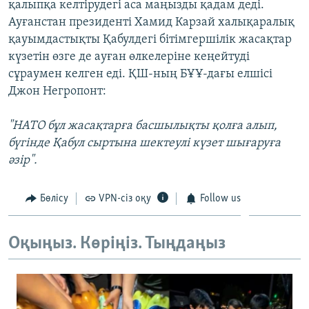
қалыпқа келтірудегі аса маңызды қадам деді.
ЖАЗЫЛЫҢЫЗ
Ауғанстан президенті Хамид Карзай халықаралық
қауымдастықты Қабулдегі бітімгершілік жасақтар
күзетін өзге де ауған өлкелеріне кеңейтуді
сұраумен келген еді. ҚШ-ның БҰҰ-дағы елшісі
Басқа тілдерде
Джон Негропонт:
"НАТО бұл жасақтарға басшылықты қолға алып,
бүгінде Қабул сыртына шектеулі күзет шығаруға
әзір".
Бөлісу
VPN-сіз оқу
Follow us
Оқыңыз. Көріңіз. Тыңдаңыз