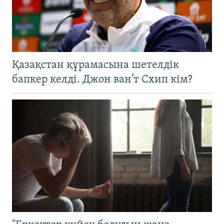
Қазақстан құрамасына шетелдік
бапкер келді. Джон ван’т Схип кім?