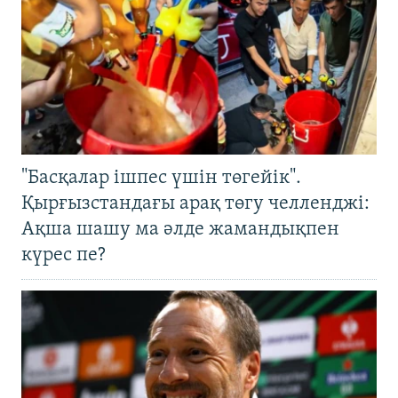
"Басқалар ішпес үшін төгейік".
Қырғызстандағы арақ төгу челленджі:
Ақша шашу ма әлде жамандықпен
күрес пе?