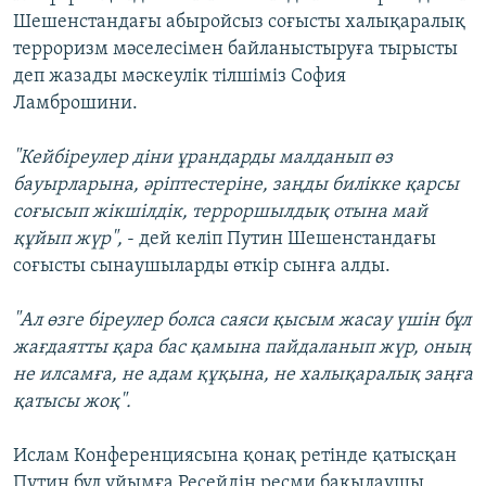
Шешенстандағы абыройсыз соғысты халықаралық
терроризм мәселесімен байланыстыруға тырысты
деп жазады мәскеулік тілшіміз София
Ламброшини.
"Кейбіреулер діни ұрандарды малданып өз
бауырларына, әріптестеріне, заңды билікке қарсы
соғысып жікшілдік, терроршылдық отына май
құйып жүр",
- дей келіп Путин Шешенстандағы
соғысты сынаушыларды өткір сынға алды.
"Ал өзге біреулер болса саяси қысым жасау үшін бұл
жағдаятты қара бас қамына пайдаланып жүр, оның
не илсамға, не адам құқына, не халықаралық заңға
қатысы жоқ".
Ислам Конференциясына қонақ ретінде қатысқан
Путин бұл ұйымға Ресейдің ресми бақылаушы