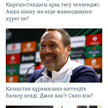
Қырғызстандағы арақ төгу челленджі:
Ақша шашу ма әлде жамандықпен
күрес пе?
Қазақстан құрамасына шетелдік
бапкер келді. Джон ван’т Схип кім?