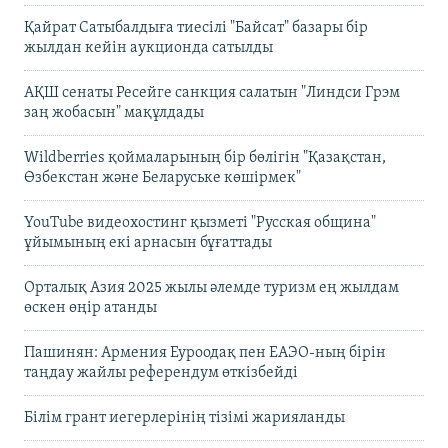
Қайрат Сатыбалдыға тиесілі "Байсат" базары бір
жылдан кейін аукционда сатылды
АҚШ сенаты Ресейге санкция салатын "Линдси Грэм
заң жобасын" мақұлдады
Wildberries қоймаларының бір бөлігін "Қазақстан,
Өзбекстан және Беларуське көшірмек"
YouTube видеохостинг қызметі "Русская община"
ұйымының екі арнасын бұғаттады
Орталық Азия 2025 жылы әлемде туризм ең жылдам
өскен өңір атанды
Пашинян: Армения Еуроодақ пен ЕАЭО-ның бірін
таңдау жайлы референдум өткізбейді
Білім грант иегерлерінің тізімі жарияланды