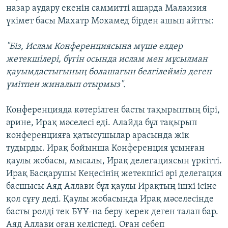
назар аудару екенін саммитті ашарда Малаизия
үкімет басы Махатр Мохамед бірден ашып айтты:
"Біз, Ислам Конференциясына мүше елдер
жетекшілері, бүгін осында ислам мен мұсылман
қауымдастығының болашағын белгілейміз деген
үмітпен жиналып отырмыз".
Конференцияда көтерілген басты тақырыптың бірі,
әрине, Ирақ мәселесі еді. Алайда бұл тақырып
конференцияға қатысушылар арасында жік
тудырды. Ирақ бойынша Конференция ұсынған
қаулы жобасы, мысалы, Ирақ делегациясын үркітті.
Ирақ Басқарушы Кеңесінің жетекшісі әрі делегация
басшысы Аяд Аллави бұл қаулы Ирақтың ішкі ісіне
қол сұғу деді. Қаулы жобасында Ирақ мәселесінде
басты рөлді тек БҰҰ-на беру керек деген талап бар.
Аяд Аллави оған келіспеді. Оған себеп