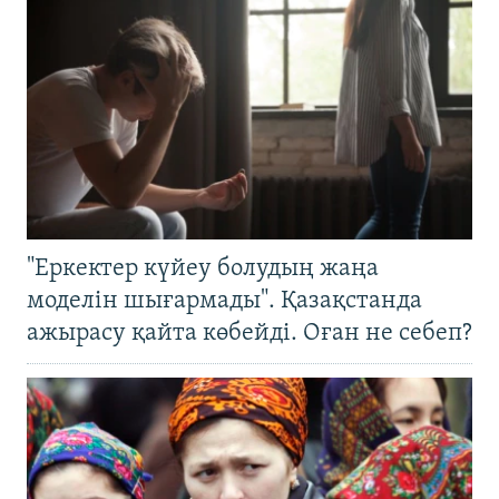
"Еркектер күйеу болудың жаңа
моделін шығармады". Қазақстанда
ажырасу қайта көбейді. Оған не себеп?