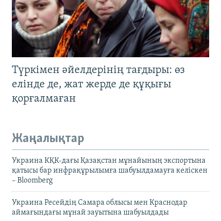
Түркімен әйелдерінің тағдыры: өз
елінде де, жат жерде де құқығы
қорғалмаған
Жаңалықтар
Украина КҚК-дағы Қазақстан мұнайының экспортына
қатысы бар инфрақұрылымға шабуылдамауға келіскен
– Bloomberg
Украина Ресейдің Самара облысы мен Краснодар
аймағындағы мұнай зауытына шабуылдады