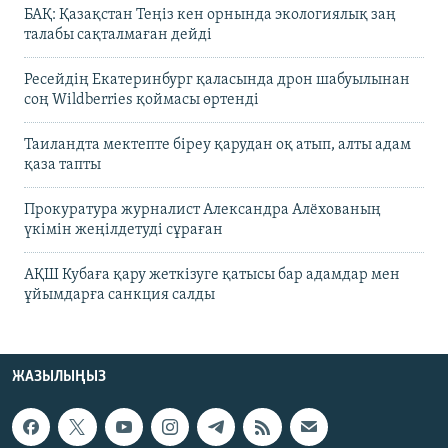
БАҚ: Қазақстан Теңіз кен орнында экологиялық заң
талабы сақталмаған дейді
Ресейдің Екатеринбург қаласында дрон шабуылынан
соң Wildberries қоймасы өртенді
Таиландта мектепте біреу қарудан оқ атып, алты адам
қаза тапты
Прокуратура журналист Александра Алёхованың
үкімін жеңілдетуді сұраған
АҚШ Кубаға қару жеткізуге қатысы бар адамдар мен
ұйымдарға санкция салды
ЖАЗЫЛЫҢЫЗ