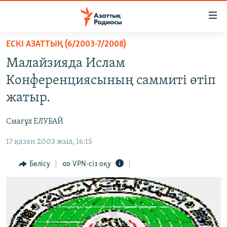
Accessibility
links
Skip
ЕСКІ АЗАТТЫҚ (6/2003-7/2008)
to
ЖАҢАЛЫҚТАР
Малайзияда Ислам
main
САЯСАТ
content
Конференциясының саммиті өтіп
AZATTYQTV
Skip
жатыр.
to
ҚАҢТАР ОҚИҒАСЫ
main
Смағұл ЕЛУБАЙ
АДАМ ҚҰҚЫҚТАРЫ
Navigation
Skip
17 қазан 2003 жыл, 16:15
ӘЛЕУМЕТ
to
ӘЛЕМ
Бөлісу
VPN-сіз оқу
Search
АРНАЙЫ ЖОБАЛАР
Русский