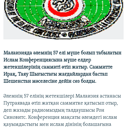
ЖАЗЫЛЫҢЫЗ
Басқа тілдерде
Малаизияда әлемнің 57 елі мүше болып табылатын
Ислам Конференциясына мүше елдер
жетекшілерінің саммиті өтіп жатыр. Саммитте
Ирақ, Таяу Шығыстағы жағдайлардан бастап
Шешенстан мәселесіне дейін сөз болды.
Әлемнің 57 елінің жетекшілері Малаизия астанасы
Путраявада өтіп жатқан саммитке қатысып отыр,
деп жазады радиомыздың талдаушысы Рон
Синовитс. Конференция мақсаты әлемдегі ислам
қауымдастығы мен ислам дінінің болашағына