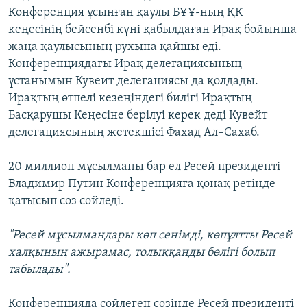
Конференция ұсынған қаулы БҰҰ-ның ҚК
кеңесінің бейсенбі күні қабылдаған Ирақ бойынша
жаңа қаулысының рухына қайшы еді.
Конференциядағы Ирақ делегациясының
ұстанымын Кувеит делегациясы да қолдады.
Ирақтың өтпелі кезеңіндегі билігі Ирақтың
Басқарушы Кеңесіне берілуі керек деді Кувейт
делегациясының жетекшісі Фахад Ал–Сахаб.
20 миллион мұсылманы бар ел Ресей президенті
Владимир Путин Конференцияға қонақ ретінде
қатысып сөз сөйледі.
"Ресей мұсылмандары көп сенімді, көпұлтты Ресей
халқының ажырамас, толыққанды бөлігі болып
табылады".
Конференцияда сөйлеген сөзінде Ресей президенті