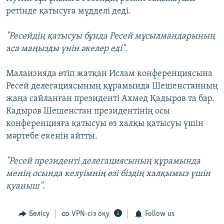
ретінде қатысуға мүдделі деді.
"Ресейдің қатысуы бұнда Ресей мұсылмандарының
аса маңызды үнін әкелер еді".
Малаизияда өтіп жатқан Ислам конференциясына
Ресей делегациясының құрамында Шешенстанның
жаңа сайланған президенті Ахмед Қадыров та бар.
Кадыров Шешенстан президентінің осы
конференцияға қатысуы өз халқы қатысуы үшін
мәртебе екенін айтты.
"Ресей президенті делегациясының құрамында
менің осында келуімнің өзі біздің халқымыз үшін
қуаныш".
Бөлісу
VPN-сіз оқу
Follow us