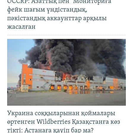
OCCRP: Азаттық пен "Мониториға"
фейк шағым үндістандық,
пәкістандық аккаунттар арқылы
жасалған
Украина соққыларынан қоймалары
өртенген Wildberries Қазақстанға көз
тікті: Астанаға қауіп бар ма?