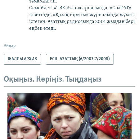
тәмамдаған.
Семейдегі «ТВК-6» телеарнасында, «СолDAT»
газетінде, «Қазақ тарихы» журналында жұмыс
істеген. Азаттық радиосында 2001 жылдан бері
еңбек етеді.
Айдар
ЖАЛПЫ АРХИВ
ЕСКІ АЗАТТЫҚ (6/2003-7/2008)
Оқыңыз. Көріңіз. Тыңдаңыз