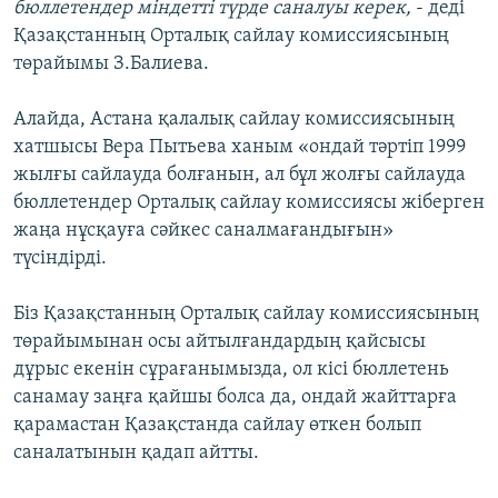
бюллетендер міндетті түрде саналуы керек,
- деді
Қазақстанның Орталық сайлау комиссиясының
төрайымы З.Балиева.
Алайда, Астана қалалық сайлау комиссиясының
хатшысы Вера Пытьева ханым «ондай тәртіп 1999
жылғы сайлауда болғанын, ал бұл жолғы сайлауда
бюллетендер Орталық сайлау комиссиясы жіберген
жаңа нұсқауға сәйкес саналмағандығын»
түсіндірді.
Біз Қазақстанның Орталық сайлау комиссиясының
төрайымынан осы айтылғандардың қайсысы
дұрыс екенін сұрағанымызда, ол кісі бюллетень
санамау заңға қайшы болса да, ондай жайттарға
қарамастан Қазақстанда сайлау өткен болып
саналатынын қадап айтты.