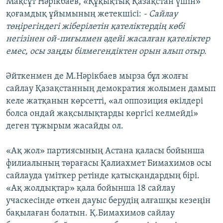
Мақсұт Нәрікбаев, «Құқықтық Қазақстан үшін»
қоғамдық ұйымының жетекшісі:
- Сайлау
төңірегіндегі жіберілетін қателіктердің көбі
негізінен ой-пиғылмен әдейі жасалған қателіктер
емес, осы заңды білмегендіктен орын алып отыр.
Әйткенмен де М.Нәрікбаев мырза бұл жолғы
сайлау Қазақстанның демократия жолымен дамып
келе жатқанын көрсетті, «ал оппозиция өкілдері
болса ондай жақсылықтарды көргісі келмейді»
деген тұжырым жасайды ол.
«Ақ жол» партиясының Астана қаласы бойынша
филиалының төрағасы Қалиахмет Бимахимов осы
сайлауда үміткер ретінде қатысқандардың бірі.
«Ақ жолдықтар» қала бойынша 18 сайлау
учаскесінде өткен дауыс берудің алғашқы кезеңін
бақылаған болатын. Қ.Бимахимов сайлау