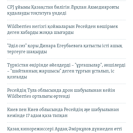
CPJ ұйымы Қазақстан билігін Лұқпан Ахмедияровты
қудалауды тоқтатуға үндеді
Wildberries негізгі қоймаларын Ресейден көшірмек
деген хабарды жоққа шығарды
"Әділ сөз" қоры Динара Егеубаеваға қатысты істі ашық
тергеуге шақырды
Түркістан өңірінде әйелдерді – "ұрғашылар", әншілерді
– "шайтанның жаршысы" деген тұрғын ұсталып, іс
қозғалды
Ресейдің Тула облысында дрон шабуылынан кейін
Wildberries орталығы өртенді
Киев пен Киев облысында Ресейдің әуе шабуылынан
кемінде 17 адам қаза тапқан
Қазақ кинорежиссері Ардақ Әмірқұлов дүниеден өтті