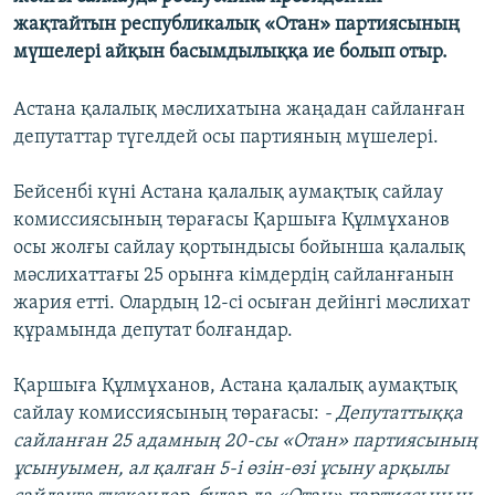
ЖАЗЫЛЫҢЫЗ
жақтайтын республикалық «Отан» партиясының
мүшелері айқын басымдылыққа ие болып отыр.
Астана қалалық мәслихатына жаңадан сайланған
Басқа тілдерде
депутаттар түгелдей осы партияның мүшелері.
Бейсенбі күні Астана қалалық аумақтық сайлау
комиссиясының төрағасы Қаршыға Құлмұханов
осы жолғы сайлау қортындысы бойынша қалалық
мәслихаттағы 25 орынға кімдердің сайланғанын
жария етті. Олардың 12-сі осыған дейінгі мәслихат
құрамында депутат болғандар.
Қаршыға Құлмұханов, Астана қалалық аумақтық
сайлау комиссиясының төрағасы:
- Депутаттыққа
сайланған 25 адамның 20-сы «Отан» партиясының
ұсынуымен, ал қалған 5-і өзін-өзі ұсыну арқылы