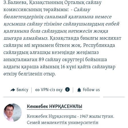
З.Балиева, Қазақстанның Орталық сайлау
комиссиясының төрайымы:
- Сайлау
бюллетендерінің саналмай қалғанына немесе
қосымша сайлау тізіміне сайлаушылардың енбей
қалғанына бола сайлаудың нәтижесін жоққа
шығара алмаймыз.
Қазақстанда биылғы мәслихат
сайлауы әлі мұнымен біткен жоқ. Республикада
сайлаудың алғашқы кезеңінде жеңімпаз
анықталмаған 89 сайлау округтері бойынша
алдағы қараша айының 16 күні қайта сайлаулар
өткізу белгіленіп отыр.
Бөлісу
VPN-сіз оқу
Follow us
Кенжебек НҰРҚАСЕНҰЛЫ
Кенжебек Нұрқасенұлы - 1967 жылы туған.
Семей мемлекеттік университетін