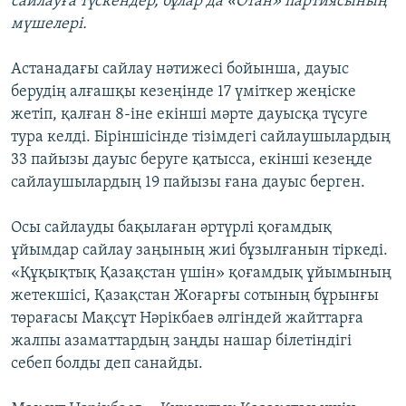
сайлауға түскендер, бұлар да «Отан» партиясының
мүшелері.
Астанадағы сайлау нәтижесі бойынша, дауыс
берудің алғашқы кезеңінде 17 үміткер жеңіске
жетіп, қалған 8-іне екінші мәрте дауысқа түсуге
тура келді. Біріншісінде тізімдегі сайлаушылардың
33 пайызы дауыс беруге қатысса, екінші кезеңде
сайлаушылардың 19 пайызы ғана дауыс берген.
Осы сайлауды бақылаған әртүрлі қоғамдық
ұйымдар сайлау заңының жиі бұзылғанын тіркеді.
«Құқықтық Қазақстан үшін» қоғамдық ұйымының
жетекшісі, Қазақстан Жоғарғы сотының бұрынғы
төрағасы Мақсұт Нәрікбаев әлгіндей жайттарға
жалпы азаматтардың заңды нашар білетіндігі
себеп болды деп санайды.