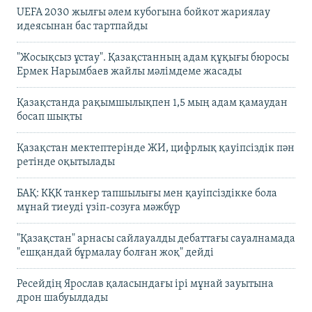
UEFA 2030 жылғы әлем кубогына бойкот жариялау
идеясынан бас тартпайды
"Жосықсыз ұстау". Қазақстанның адам құқығы бюросы
Ермек Нарымбаев жайлы мәлімдеме жасады
Қазақстанда рақымшылықпен 1,5 мың адам қамаудан
босап шықты
Қазақстан мектептерінде ЖИ, цифрлық қауіпсіздік пән
ретінде оқытылады
БАҚ: КҚК танкер тапшылығы мен қауіпсіздікке бола
мұнай тиеуді үзіп-созуға мәжбүр
"Қазақстан" арнасы сайлауалды дебаттағы сауалнамада
"ешқандай бұрмалау болған жоқ" дейді
Ресейдің Ярослав қаласындағы ірі мұнай зауытына
дрон шабуылдады