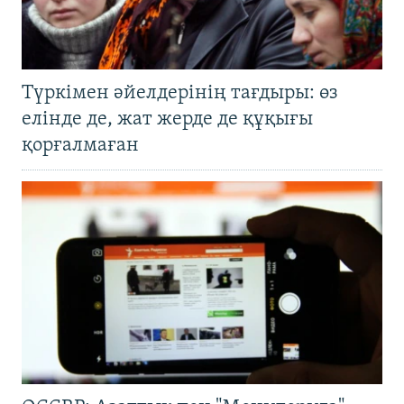
Түркімен әйелдерінің тағдыры: өз
елінде де, жат жерде де құқығы
қорғалмаған