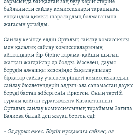
барысында байқалған заң бұзу көріністеріне
байланысты сайлау комиссиялары тарапынан
ешқандай қимыл-шаралардың болмағанына
жағасын ұстайды.
Сайлау кезінде елдің Орталық сайлау комиссиясы
мен қалалық сайлау комиссияларының
айтқандары бір-біріне қарама-қайшы шығып
жатқан жағдайлар да болды. Мәселен, дауыс
берудің алғашқы кезеңінде бақылаушылар
бірқатар сайлау учаскелеріндегі комиссиялардың
сайлау бюллетендерін алдын-ала санамастан дауыс
беруді бастап жібергенін тіркеген. Оның тәртібі
туралы қойған сұрағымызға Қазақстанның
Орталық сайлау комиссиясының төрайымы Зағипа
Балиева былай деп жауап берген еді:
- Ол дұрыс емес. Біздің нұсқамаға сәйкес, ол