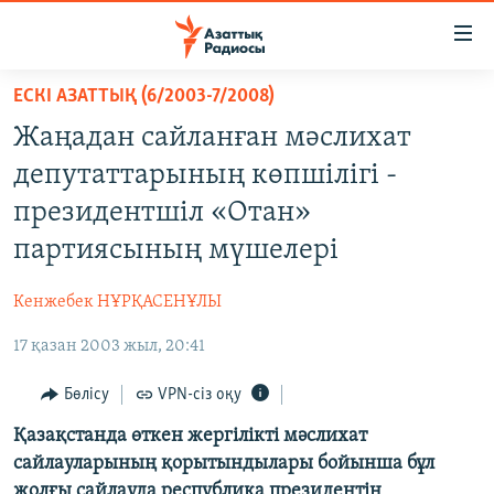
Accessibility
links
Skip
ЕСКІ АЗАТТЫҚ (6/2003-7/2008)
to
ЖАҢАЛЫҚТАР
Жаңадан сайланған мәслихат
main
САЯСАТ
content
депутаттарының көпшілігі -
AZATTYQTV
Skip
президентшіл «Отан»
to
ҚАҢТАР ОҚИҒАСЫ
партиясының мүшелері
main
АДАМ ҚҰҚЫҚТАРЫ
Navigation
Кенжебек НҰРҚАСЕНҰЛЫ
Skip
ӘЛЕУМЕТ
to
17 қазан 2003 жыл, 20:41
ӘЛЕМ
Search
АРНАЙЫ ЖОБАЛАР
Бөлісу
VPN-сіз оқу
Қазақстанда өткен жергілікті мәслихат
Русский
сайлауларының қорытындылары бойынша бұл
жолғы сайлауда республика президентін