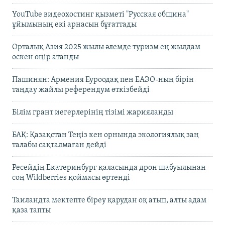
YouTube видеохостинг қызметі "Русская община"
ұйымының екі арнасын бұғаттады
Орталық Азия 2025 жылы әлемде туризм ең жылдам
өскен өңір атанды
Пашинян: Армения Еуроодақ пен ЕАЭО-ның бірін
таңдау жайлы референдум өткізбейді
Білім грант иегерлерінің тізімі жарияланды
БАҚ: Қазақстан Теңіз кен орнында экологиялық заң
талабы сақталмаған дейді
Ресейдің Екатеринбург қаласында дрон шабуылынан
соң Wildberries қоймасы өртенді
Таиландта мектепте біреу қарудан оқ атып, алты адам
қаза тапты