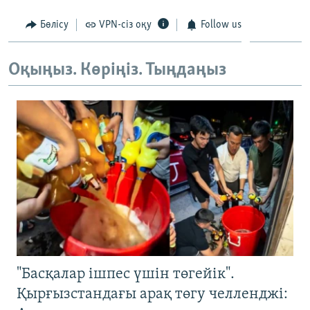
ЖАЗЫЛЫҢЫЗ
Бөлісу
VPN-сіз оқу
Follow us
Оқыңыз. Көріңіз. Тыңдаңыз
Басқа тілдерде
"Басқалар ішпес үшін төгейік".
Қырғызстандағы арақ төгу челленджі: