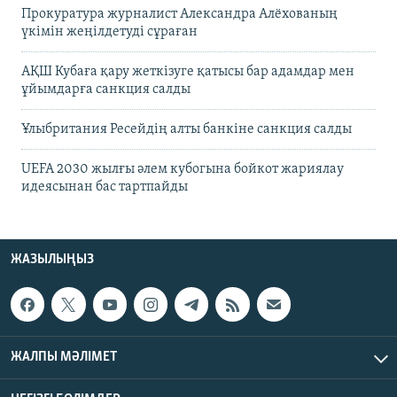
Прокуратура журналист Александра Алёхованың
үкімін жеңілдетуді сұраған
АҚШ Кубаға қару жеткізуге қатысы бар адамдар мен
ұйымдарға санкция салды
Ұлыбритания Ресейдің алты банкіне санкция салды
UEFA 2030 жылғы әлем кубогына бойкот жариялау
идеясынан бас тартпайды
ЖАЗЫЛЫҢЫЗ
ЖАЛПЫ МӘЛІМЕТ