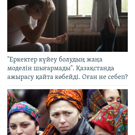
"Еркектер күйеу болудың жаңа
моделін шығармады". Қазақстанда
ажырасу қайта көбейді. Оған не себеп?