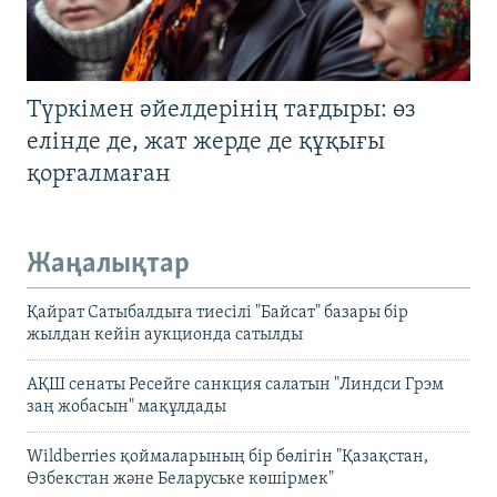
Түркімен әйелдерінің тағдыры: өз
елінде де, жат жерде де құқығы
қорғалмаған
Жаңалықтар
Қайрат Сатыбалдыға тиесілі "Байсат" базары бір
жылдан кейін аукционда сатылды
АҚШ сенаты Ресейге санкция салатын "Линдси Грэм
заң жобасын" мақұлдады
Wildberries қоймаларының бір бөлігін "Қазақстан,
Өзбекстан және Беларуське көшірмек"