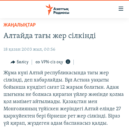
Accessibility
links
Skip
ЖАҢАЛЫҚТАР
to
ЖАҢАЛЫҚТАР
Алтайда тағы жер сілкінді
main
САЯСАТ
content
18 қазан 2003 жыл, 00:56
AZATTYQTV
Skip
to
ҚАҢТАР ОҚИҒАСЫ
Бөлісу
VPN-сіз оқу
main
АДАМ ҚҰҚЫҚТАРЫ
Жұма күні Алтай республикасында тағы жер
Navigation
сілкінді, деп хабарлайды. Бұл Астана уақыты
Skip
ӘЛЕУМЕТ
бойынша күндізгі сағат 12 жарым болатын. Адам
to
ӘЛЕМ
шығыны не болмаса қираған үйлер жөнінде қолма
Search
қол мәлімет айтылмады. Қазақстан мен
АРНАЙЫ ЖОБАЛАР
Монғолияның түйіскен жеріндегі Алтай елінде 27
қыркүйектен бері бірнеше рет жер сілкінді. Біраз
Русский
үй қирап, жүздеген адам баспанасыз қалды.