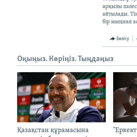
арқылы палес
айтылады. Ті
бір мыңнан а
Бөлісу
Оқыңыз. Көріңіз. Тыңдаңыз
Қазақстан құрамасына
"Еркек