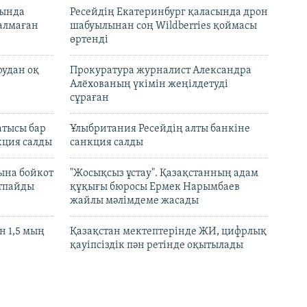
нында
Ресейдің Екатеринбург қаласында дрон
талмаған
шабуылынан соң Wildberries қоймасы
өртенді
рудан оқ
Прокуратура журналист Александра
Алёхованың үкімін жеңілдетуді
сұраған
атысы бар
Ұлыбритания Ресейдің алты банкіне
кция салды
санкция салды
ына бойкот
"Жосықсыз ұстау". Қазақстанның адам
ртпайды
құқығы бюросы Ермек Нарымбаев
жайлы мәлімдеме жасады
 1,5 мың
Қазақстан мектептерінде ЖИ, цифрлық
қауіпсіздік пән ретінде оқытылады