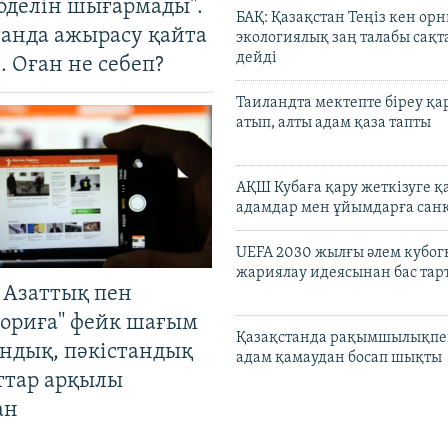
оделін шығармады".
БАҚ: Қазақстан Теңіз кен ор
танда ажырасу қайта
экологиялық заң талабы сақ
дейді
. Оған не себеп?
Таиландта мектепте біреу қа
атып, алты адам қаза тапты
АҚШ Кубаға қару жеткізуге қ
адамдар мен ұйымдарға сан
UEFA 2030 жылғы әлем кубог
жариялау идеясынан бас та
 Азаттық пен
ориға" фейк шағым
Қазақстанда рақымшылықпен
андық, пәкістандық
адам қамаудан босап шықты
ттар арқылы
ан