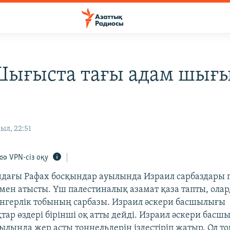
Шығыста тағы адам шығ
ыл, 22:51
VPN-сіз оқу
ндағы Рафах босқындар ауылында Израил сарбаздары 
ен атысты. Үш палестиналық азамат қаза тапты, олард
нгерлік тобының сарбазы. Израил әскери басшылығы
тар өздері бірінші оқ атты дейді. Израил әскери бас
ылында жер асты тоннельдерін іздестіріп жатыр. Ол т