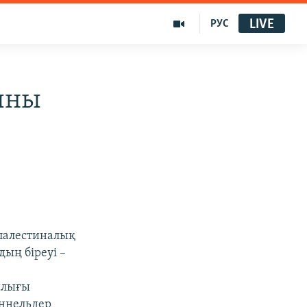
LIVE
РУС
ыны
палестиналық
ың біреуі –
шылығы
оннельдер