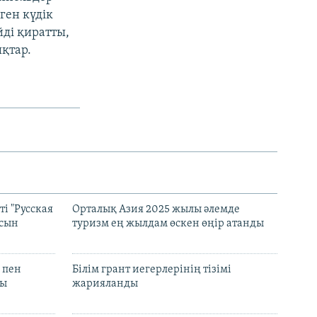
ген күдік
йді қиратты,
қтар.
і "Русская
Орталық Азия 2025 жылы әлемде
асын
туризм ең жылдам өскен өңір атанды
 пен
Білім грант иегерлерінің тізімі
лы
жарияланды