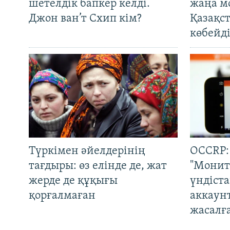
шетелдік бапкер келді.
жаңа м
Джон ван’т Схип кім?
Қазақс
көбейді
Түркімен әйелдерінің
OCCRP:
тағдыры: өз елінде де, жат
"Монит
жерде де құқығы
үндіст
қорғалмаған
аккаун
жасалғ