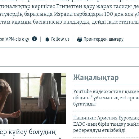
тиналықтар көршілес Египеттен қару жарақ тасиды де
нтулердің барысында Израил сарбаздары 100 ден аса ү
стам адамды баспанасыз қалдырды, дейді палестиналы
VPN-сіз оқу
Follow us
Принтерден шығару
Жаңалықтар
YouTube видеохостинг қызмет
община" ұйымының екі арн
бұғаттады
Пашинян: Армения Еуроодақ
ЕАЭО-ның бірін таңдау жай
референдум өткізбейді
тер күйеу болудың