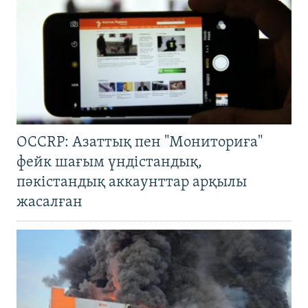
OCCRP: Азаттық пен "Мониториға"
фейк шағым үндістандық,
пәкістандық аккаунттар арқылы
жасалған