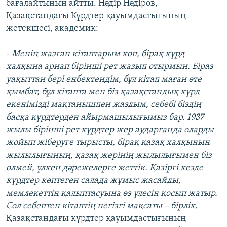
бағалайтынын айтты. Нәдір Нәдіров,
ЖАЗЫЛЫҢЫЗ
Қазақстандағы Күрдтер қауымдастығының
жетекшесі, академик:
- Менің жазған кітаптарым көп, бірақ күрд
Басқа тілдерде
халқына арнап бірінші рет жазып отырмын. Біраз
уақыттан бері еңбектендім, бұл кітап маған өте
қымбат, бұл кітапта мен біз қазақстандық күрд
екенімізді мақтанышпен жаздым, себебі біздің
басқа күрдтерден айырмашылығымыз бар. 1937
жылы бірінші рет күрдтер жер аударғанда оларды
жойып жіберуге тырысты, бірақ қазақ халқының
жылылығының, қазақ жерінің жылылығымен біз
өлмей, үлкен дәрежелерге жеттік. Қазіргі кезде
күрдтер көптеген салада жұмыс жасайды,
мемлекеттің қалыптасуына өз үлесін қосып жатыр.
Сол себептен кітаптің негізгі мақсаты – бірлік.
Қазақстандағы күрдтер қауымдастығының