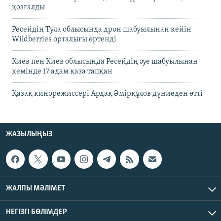
қозғалды
Ресейдің Тула облысында дрон шабуылынан кейін
Wildberries орталығы өртенді
Киев пен Киев облысында Ресейдің әуе шабуылынан
кемінде 17 адам қаза тапқан
Қазақ кинорежиссері Ардақ Әмірқұлов дүниеден өтті
ЖАЗЫЛЫҢЫЗ
ЖАЛПЫ МӘЛІМЕТ
НЕГІЗГІ БӨЛІМДЕР