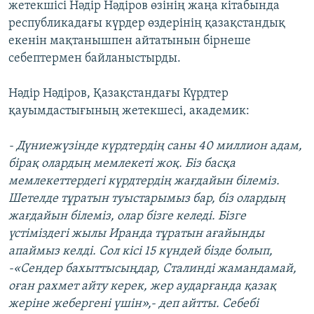
жетекшісі Нәдір Нәдіров өзінің жаңа кітабында
республикадағы күрдер өздерінің қазақстандық
екенін мақтанышпен айтатынын бірнеше
себептермен байланыстырды.
Нәдір Нәдіров, Қазақстандағы Күрдтер
қауымдастығының жетекшесі, академик:
- Дүниежүзінде күрдтердің саны 40 миллион адам,
бірақ олардың мемлекеті жоқ. Біз басқа
мемлекеттердегі күрдтердің жағдайын білеміз.
Шетелде тұратын туыстарымыз бар, біз олардың
жағдайын білеміз, олар бізге келеді. Бізге
үстіміздегі жылы Иранда тұратын ағайынды
апаймыз келді. Сол кісі 15 күндей бізде болып,
-«Сендер бахыттысыңдар, Сталинді жамандамай,
оған рахмет айту керек, жер аударғанда қазақ
жеріне жебергені үшін»,- деп айтты. Себебі