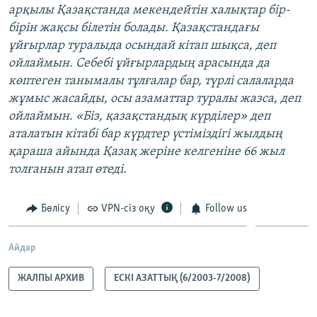
арқылы Қазақстанда мекендейтін халықтар бір-
бірін жақсы білетін болады. Қазақстандағы
ұйғырлар туралыда осындай кітап шықса, деп
ойлаймын. Себебі ұйғырлардың арасында да
көптеген танымалы тұлғалар бар, түрлі салаларда
жұмыс жасайды, осы азаматтар туралы жазса, деп
ойлаймын. «Біз, қазақстандық күрділер» деп
аталатын кітабі бар күрдтер үстіміздігі жылдың
қараша айында Қазақ жеріне келгеніне 66 жыл
толғанын атап өтеді.
Бөлісу
VPN-сіз оқу
Follow us
Айдар
ЖАЛПЫ АРХИВ
ЕСКІ АЗАТТЫҚ (6/2003-7/2008)