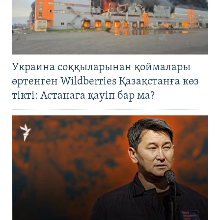
Украина соққыларынан қоймалары
өртенген Wildberries Қазақстанға көз
тікті: Астанаға қауіп бар ма?