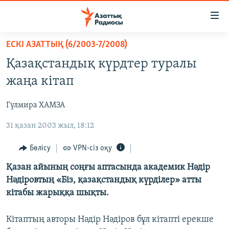
Accessibility
links
Skip
ЕСКІ АЗАТТЫҚ (6/2003-7/2008)
to
ЖАҢАЛЫҚТАР
Қазақстандық күрдтер туралы
main
САЯСАТ
content
жаңа кітап
AZATTYQTV
Skip
to
Гүлмира ХАМЗА
ҚАҢТАР ОҚИҒАСЫ
main
31 қазан 2003 жыл, 18:12
АДАМ ҚҰҚЫҚТАРЫ
Navigation
Skip
ӘЛЕУМЕТ
Бөлісу
VPN-сіз оқу
to
ӘЛЕМ
Қазан айының соңғы аптасында академик Нәдір
Search
Нәдіровтың «Біз, қазақстандық күрділер» атты
АРНАЙЫ ЖОБАЛАР
кітабы жарыққа шықты.
Русский
Кітаптың авторы Нәдір Нәдіров бұл кітапті ерекше