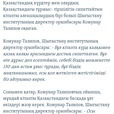
Қазақстандық күрдтер мен олардың
Қазақстандағы тұрмыс- тіршілігін сипаттайтын
кітапты алғашқылардың бірі болып Шығыстану
институтының директор орынбасары Комунар
Талипов оқыған.
Комунар Талипов, Шығыстану институтының
директор орынбасары:
- Бұл кітапта күрд халқымен
қазақ халқы арасындағы достық сипатталған. Бұл
өте дұрыс деп есептеймін, себебі біздің мемлекетте
130-дан астам ұлыс тұрады, бұл біздің
мақтанашымыз, осы қол жеткізген жетістігімізді
біз айтуымыз керек.
Сонымен қатар, Комунар Талиповтың ойынша,
мұндай кітапты Қазақстандағы басқада ұлт
өкілдері жазу керек. Комунар Талипов, Шығыстану
институтының директор орынбасары:
- Осы