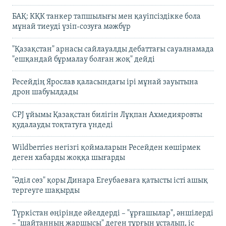
БАҚ: КҚК танкер тапшылығы мен қауіпсіздікке бола
мұнай тиеуді үзіп-созуға мәжбүр
"Қазақстан" арнасы сайлауалды дебаттағы сауалнамада
"ешқандай бұрмалау болған жоқ" дейді
Ресейдің Ярослав қаласындағы ірі мұнай зауытына
дрон шабуылдады
CPJ ұйымы Қазақстан билігін Лұқпан Ахмедияровты
қудалауды тоқтатуға үндеді
Wildberries негізгі қоймаларын Ресейден көшірмек
деген хабарды жоққа шығарды
"Әділ сөз" қоры Динара Егеубаеваға қатысты істі ашық
тергеуге шақырды
Түркістан өңірінде әйелдерді – "ұрғашылар", әншілерді
– "шайтанның жаршысы" деген тұрғын ұсталып, іс