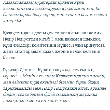
Қазақстандағы күрдтердің құқығы күллі
қазақстандық азаматтардың құқығымен тең. Ең
бастасы бірлік болу керек, мен кітапта осы мәселені
көтердім.
Қазақстандағы достықты сипаттайтын академик
Нәдір Нәдіровтың кітабі 3 мың данамен шыққан.
Күрд әйелдері комитетінің мүшесі Гүлизар Дәутова
жаңа кітап арқылы қазақ жеріне қалай келгенін
білген.
Гүлизар Даутова, Күрдтер қауымдастығының
мүшесі:
- Менің ата-анам Қазақстанда туып өскен,
мен өзімінің күрд екенімді білемін, бірақ біздің
тарихымызды мен Нәдір Нәдіровтың кітабі арқылы
білдім, сол себептен бұл басылымның жарыққа
шыққанына мен қуаныштымын.