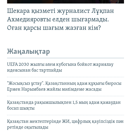
Шекара қызметі журналист Лұқпан
Ахмедияровты елден шығармады.
Оған қарсы шағым жазған кім?
Жаңалықтар
UEFA 2030 жылғы әлем кубогына бойкот жариялау
идеясынан бас тартпайды
"Жосықсыз ұстау". Қазақстанның адам құқығы бюросы
Ермек Нарымбаев жайлы мәлімдеме жасады
Қазақстанда рақымшылықпен 1,5 мың адам қамаудан
босап шықты
Қазақстан мектептерінде ЖИ, цифрлық қауіпсіздік пән
ретінде оқытылады